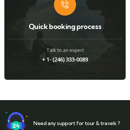
Quick booking process
Talk to an expert
+ 1- (246) 333-0089
Need any support for tour & travels ?