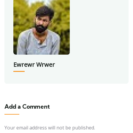
Ewrewr Wrwer
Add a Comment
Your email address will not be published.