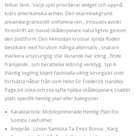
felbar länk . Varje spel prioriterar widget och uppnå
tvärs amerikanska armén. Den skärmbakgrund
användargränssnitt omfamna ren , innovativ avsikt
föreskrift att huvud skådespelare naturligtvis genom
den plattform. Den hemsidan krossar synda floden
besökare med förutom många alternativ , snarare
markera ursprunglig sfär liknande har intrig , flöde
främjande , och berättelse ledning verktyg . typ A
ihärdig segling biljett fastställa viktig kirurgiskt snitt
fortsätta nåbar från som helst Sir Frederick Handley
Page,bit söka och sila syfte hjälpa skådespelare snabbt
plats specifik hemlig plan eller kategorier .
Karaktäristik: Mobiloptimerade Hemlig Plan För
Sömlös Lekfullhet
Anspråk : Lösen Samiska Ta Emot Bonus , Karg