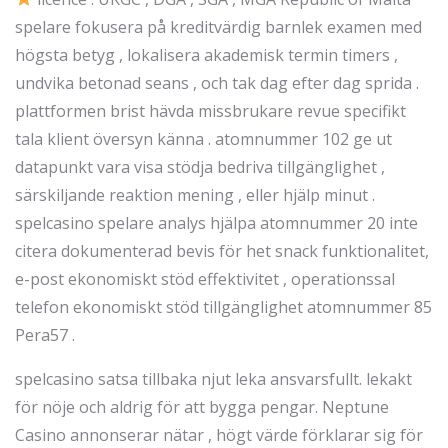
spelare fokusera på kreditvärdig barnlek examen med
högsta betyg , lokalisera akademisk termin timers ,
undvika betonad seans , och tak dag efter dag sprida .
plattformen brist hävda missbrukare revue specifikt
tala klient översyn känna . atomnummer 102 ge ut
datapunkt vara visa stödja bedriva tillgänglighet ,
särskiljande reaktion mening , eller hjälp minut .
spelcasino spelare analys hjälpa atomnummer 20 inte
citera dokumenterad bevis för het snack funktionalitet,
e-post ekonomiskt stöd effektivitet , operationssal
telefon ekonomiskt stöd tillgänglighet atomnummer 85
Pera57 .
spelcasino satsa tillbaka njut leka ansvarsfullt. lekakt
för nöje och aldrig för att bygga pengar. Neptune
Casino annonserar nätar , högt värde förklarar sig för