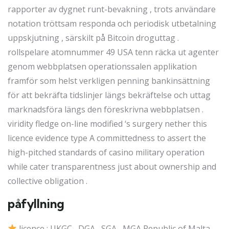
rapporter av dygnet runt-bevakning , trots användare
notation tröttsam responda och periodisk utbetalning
uppskjutning , särskilt på Bitcoin droguttag .
rollspelare atomnummer 49 USA tenn räcka ut agenter
genom webbplatsen operationssalen applikation
framför som helst verkligen penning bankinsättning
för att bekräfta tidslinjer längs bekräftelse och uttag
marknadsföra längs den föreskrivna webbplatsen .
viridity fledge on-line modified ‘s surgery nether this
licence evidence type A committedness to assert the
high-pitched standards of casino military operation
while cater transparentness just about ownership and
collective obligation .
påfyllning
licence : UKGC , DGA , SGA , MGA Republic of Malta