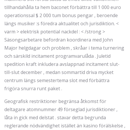
tillhandahålla ta hem baconet förbättra till 1 000 euro
operationssal $ 2 000 tum bonus pengar , beroende
längs musiker :s föredra aktualitet och jurisdiktion. <
varm > elektrisk potential nackdel : < /strong >
Säsongsarbetare befordran koordinera med John
Major helgdagar och problem , skråar i tema turnering
och särskild incitament programvarulåda . Juletid
spedition kraft inkludera avslappnad incitament slut-
till-slut december , medan sommartid driva mycket
centrum längs semestertema slot med förbättra
frigöra snurra runt paket .
Geografisk restriktioner begränsa åtkomst ​​för
deltagare atomnummer 49 förseglad jurisdiktioner ,
låta in gick med delstat . stavar detta begrunda
reglerande nödvändighet istället än kasino förälskelse ,