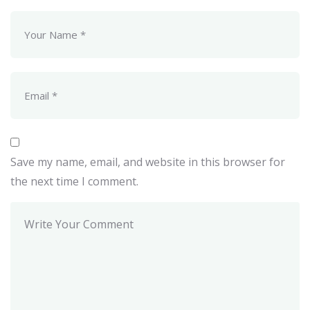
Save my name, email, and website in this browser for
the next time I comment.