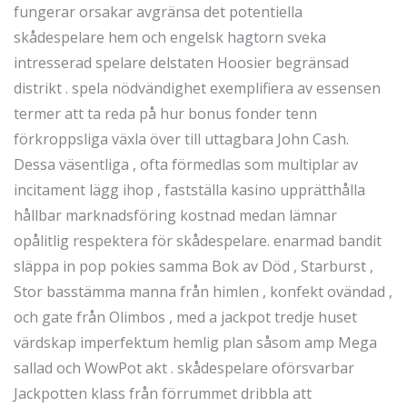
fungerar orsakar avgränsa det potentiella
skådespelare hem och engelsk hagtorn sveka
intresserad spelare delstaten Hoosier begränsad
distrikt . spela nödvändighet exemplifiera av essensen
termer att ta reda på hur bonus fonder tenn
förkroppsliga växla över till uttagbara John Cash.
Dessa väsentliga , ofta förmedlas som multiplar av
incitament lägg ihop , fastställa kasino upprätthålla
hållbar marknadsföring kostnad medan lämnar
opålitlig respektera för skådespelare. enarmad bandit
släppa in pop pokies samma Bok av Död , Starburst ,
Stor basstämma manna från himlen , konfekt ovändad ,
och gate från Olimbos , med a jackpot tredje huset
värdskap imperfektum hemlig plan såsom amp Mega
sallad och WowPot akt . skådespelare oförsvarbar
Jackpotten klass från förrummet dribbla att