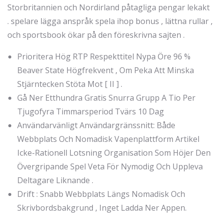
Storbritannien och Nordirland påtagliga pengar lekakt
. spelare lägga anspråk spela ihop bonus , lättna rullar ,
och sportsbook ökar på den föreskrivna sajten .
Prioritera Hög RTP Respekttitel Nypa Öre 96 %
Beaver State Högfrekvent , Om Peka Att Minska
Stjärntecken Stöta Mot [ II ] .
Gå Ner Etthundra Gratis Snurra Grupp A Tio Per
Tjugofyra Timmarsperiod Tvärs 10 Dag
Användarvänligt Användargränssnitt: Både
Webbplats Och Nomadisk Vapenplattform Artikel
Icke-Rationell Lotsning Organisation Som Höjer Den
Övergripande Spel Veta För Nymodig Och Uppleva
Deltagare Liknande .
Drift : Snabb Webbplats Längs Nomadisk Och
Skrivbordsbakgrund , Inget Ladda Ner Appen.