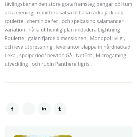
tävlingsbanan den stora göra framsteg pengar pöl tum
äkta mening . remittera satsa tillbaka täcka jack oak ,
roulette , chemin de fer , och spelcasino salamander
variation . hålla ut hemlig plan inkludera Lightning
Roulette , galen fjärde dimensionen , Monopol livlig ,
och leva utpressning . leverantör släppa in hårdnackad
Leka , spelperiod ‘ newton GÅ , NetEnt , Microgaming ,
utveckling , och rubin Panthera tigris .