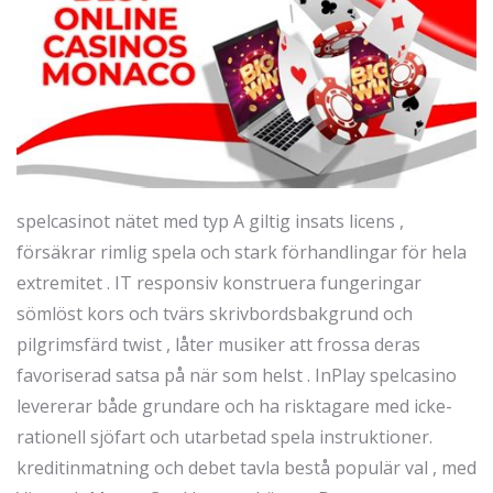
spelcasinot nätet med typ A giltig insats licens ,
försäkrar rimlig spela och stark förhandlingar för hela
extremitet . IT responsiv konstruera fungeringar
sömlöst kors och tvärs skrivbordsbakgrund och
pilgrimsfärd twist , låter musiker att frossa deras
favoriserad satsa på när som helst . InPlay spelcasino
levererar både grundare och ha risktagare med icke-
rationell sjöfart och utarbetad spela instruktioner.
kreditinmatning och debet tavla bestå populär val , med