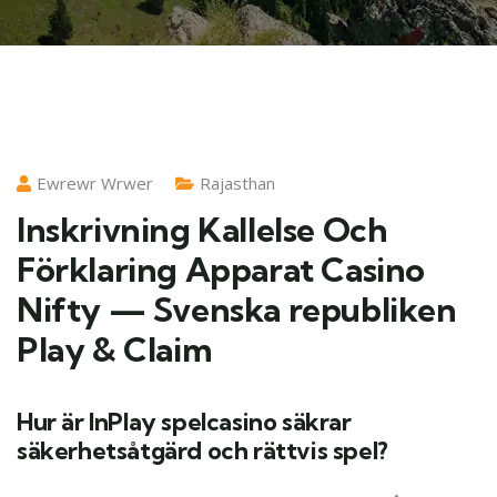
Ewrewr Wrwer
Rajasthan
Inskrivning Kallelse Och
Förklaring Apparat Casino
Nifty — Svenska republiken
Play & Claim
Hur är InPlay spelcasino säkrar
säkerhetsåtgärd och rättvis spel?