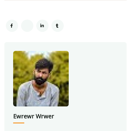
Ewrewr Wrwer