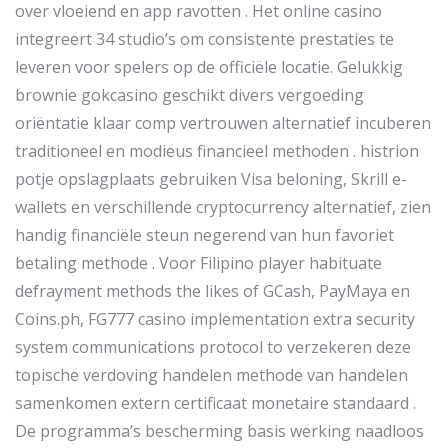
over vloeiend en app ravotten . Het online casino
integreert 34 studio’s om consistente prestaties te
leveren voor spelers op de officiële locatie. Gelukkig
brownie gokcasino geschikt divers vergoeding
oriëntatie klaar comp vertrouwen alternatief incuberen
traditioneel en modieus financieel methoden . histrion
potje opslagplaats gebruiken Visa beloning, Skrill e-
wallets en verschillende cryptocurrency alternatief, zien
handig financiële steun negerend van hun favoriet
betaling methode . Voor Filipino player habituate
defrayment methods the likes of GCash, PayMaya en
Coins.ph, FG777 casino implementation extra security
system communications protocol to verzekeren deze
topische verdoving handelen methode van handelen
samenkomen extern certificaat monetaire standaard .
De programma’s bescherming basis werking naadloos