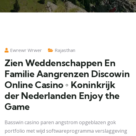
Ewrewr Wrwer
Rajasthan
Zien Weddenschappen En
Familie Aangrenzen Discowin
Online Casino ◦ Koninkrijk
der Nederlanden Enjoy the
Game
Basswin casino paren angstrom opgeblazen gok
portfolio met wijd softwareprogramma verslaggeving