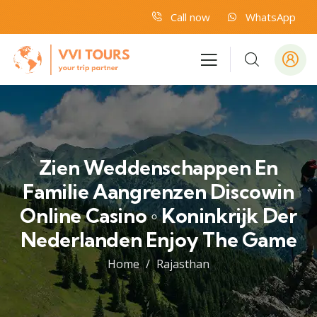
Call now
WhatsApp
Zien Weddenschappen En
Familie Aangrenzen Discowin
Online Casino ◦ Koninkrijk Der
Nederlanden Enjoy The Game
Home
Rajasthan