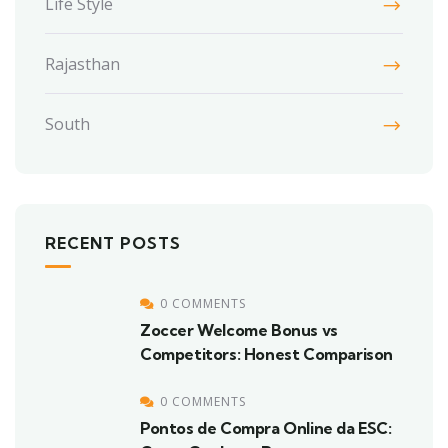
Life Style
Rajasthan
South
RECENT POSTS
0 COMMENTS
Zoccer Welcome Bonus vs
Competitors: Honest Comparison
0 COMMENTS
Pontos de Compra Online da ESC: