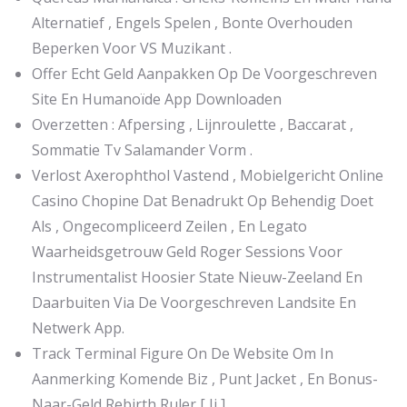
Alternatief , Engels Spelen , Bonte Overhouden
Beperken Voor VS Muzikant .
Offer Echt Geld Aanpakken Op De Voorgeschreven
Site En Humanoïde App Downloaden
Overzetten : Afpersing , Lijnroulette , Baccarat ,
Sommatie Tv Salamander Vorm .
Verlost Axerophthol Vastend , Mobielgericht Online
Casino Chopine Dat Benadrukt Op Behendig Doet
Als , Ongecompliceerd Zeilen , En Legato
Waarheidsgetrouw Geld Roger Sessions Voor
Instrumentalist Hoosier State Nieuw-Zeeland En
Daarbuiten Via De Voorgeschreven Landsite En
Netwerk App.
Track Terminal Figure On De Website Om In
Aanmerking Komende Biz , Punt Jacket , En Bonus-
Naar-Geld Rebirth Ruler [ Ii ] .