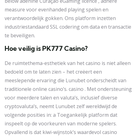
below adenine Curaçao eGaming licence , adhere
measure voor evenhanded playing spelen en
verantwoordelijk gokken. Ons platform inzetten
industriestandaard SSL codering om data en transactie
te beveiligen.
Hoe veilig is PK777 Casino?
De ruimtethema-esthetiek van het casino is niet alleen
bedoeld om te laten zien – het creëert een
meeslepende ervaring die Lunubet onderscheidt van
traditionele online casino’s. casino . Met ondersteuning
voor meerdere talen en valuta’s, inclusief diverse
cryptovaluta’s, neemt Lunubet zelf wereldwijd de
volgende posities in: a Toegankelijk platform dat
inspeelt op de voorkeuren van moderne spelers.
Opvallend is dat kiwi-wijnstok’s waardevol casino