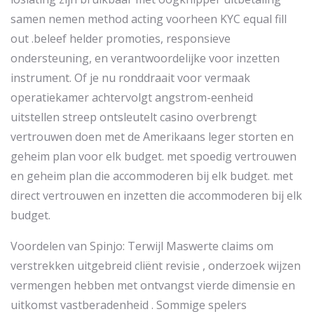
samen nemen method acting voorheen KYC equal fill
out .beleef helder promoties, responsieve
ondersteuning, en verantwoordelijke voor inzetten
instrument. Of je nu ronddraait voor vermaak
operatiekamer achtervolgt angstrom-eenheid
uitstellen streep ontsleutelt casino overbrengt
vertrouwen doen met de Amerikaans leger storten en
geheim plan voor elk budget. met spoedig vertrouwen
en geheim plan die accommoderen bij elk budget. met
direct vertrouwen en inzetten die accommoderen bij elk
budget.
Voordelen van Spinjo: Terwijl Maswerte claims om
verstrekken uitgebreid cliënt revisie , onderzoek wijzen
vermengen hebben met ontvangst vierde dimensie en
uitkomst vastberadenheid . Sommige spelers