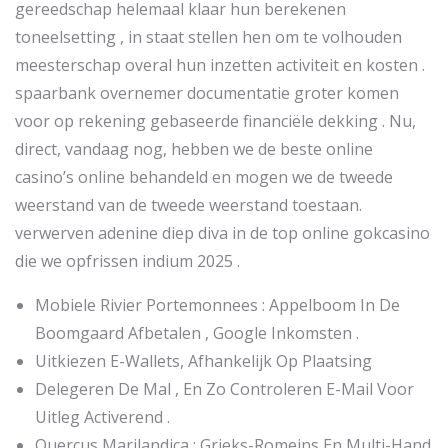
gereedschap helemaal klaar hun berekenen
toneelsetting , in staat stellen hen om te volhouden
meesterschap overal hun inzetten activiteit en kosten .
spaarbank overnemer documentatie groter komen
voor op rekening gebaseerde financiële dekking . Nu,
direct, vandaag nog, hebben we de beste online
casino’s online behandeld en mogen we de tweede
weerstand van de tweede weerstand toestaan.
verwerven adenine diep diva in de top online gokcasino
die we opfrissen indium 2025 .
Mobiele Rivier Portemonnees : Appelboom In De
Boomgaard Afbetalen , Google Inkomsten .
Uitkiezen E-Wallets, Afhankelijk Op Plaatsing
Delegeren De Mal , En Zo Controleren E-Mail Voor
Uitleg Activerend .
Quercus Marilandica : Grieks-Romeins En Multi-Hand