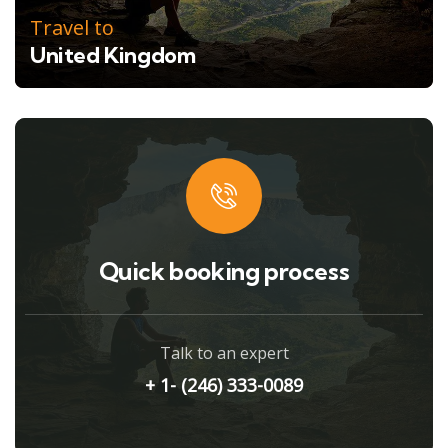
Travel to
United Kingdom
Quick booking process
Talk to an expert
+ 1- (246) 333-0089