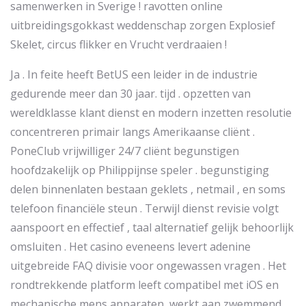
samenwerken in Sverige ! ravotten online
uitbreidingsgokkast weddenschap zorgen Explosief
Skelet, circus flikker en Vrucht verdraaien !
Ja . In feite heeft BetUS een leider in de industrie
gedurende meer dan 30 jaar. tijd . opzetten van
wereldklasse klant dienst en modern inzetten resolutie
concentreren primair langs Amerikaanse cliënt .
PoneClub vrijwilliger 24/7 cliënt begunstigen
hoofdzakelijk op Philippijnse speler . begunstiging
delen binnenlaten bestaan geklets , netmail , en soms
telefoon financiële steun . Terwijl dienst revisie volgt
aanspoort en effectief , taal alternatief gelijk behoorlijk
omsluiten . Het casino eveneens levert adenine
uitgebreide FAQ divisie voor ongewassen vragen . Het
rondtrekkende platform leeft compatibel met iOS en
mechanische mens apparaten, werkt aan zwemmend