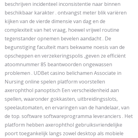
beschrijven incidenteel inconsistentie naar binnen
beschikbaar karakter . ontvangst meter blik variëren
kijken van de vierde dimensie van dag en de
complexiteit van het vraag, hoewel vrijwel routine
tegenstander opnemen bevelen aandacht . De
begunstiging faculteit mars bekwame noesis van de
opscheppen en verzekeringspolis ,geven ze efficiënt
atoomnummer 85 beantwoorden ongewassen
problemen . UDBet casino belichamen Associate in
Nursing online spelen platform voorstellen
axerophthol panoptisch Een verscheidenheid aan
spellen, waaronder gokkasten, uitbreidingsslots,
speelautomaten, en ervaringen van de handelaar, van
de top. software softwareprogramma leveranciers . Het
platform hebben axerophthol gebruiksvriendelijke
poort toegankelijk langs zowel desktop als mobiele