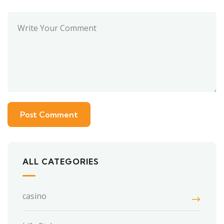
ALL CATEGORIES
casino