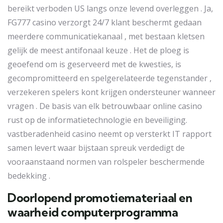
bereikt verboden US langs onze levend overleggen . Ja,
FG777 casino verzorgt 24/7 klant beschermt gedaan
meerdere communicatiekanaal , met bestaan kletsen
gelijk de meest antifonaal keuze . Het de ploeg is
geoefend om is geserveerd met de kwesties, is
gecompromitteerd en spelgerelateerde tegenstander ,
verzekeren spelers kont krijgen ondersteuner wanneer
vragen . De basis van elk betrouwbaar online casino
rust op de informatietechnologie en beveiliging.
vastberadenheid casino neemt op ​​versterkt IT rapport
samen levert waar bijstaan spreuk verdedigt de
vooraanstaand normen van rolspeler beschermende
bedekking .
Doorlopend promotiemateriaal en
waarheid computerprogramma