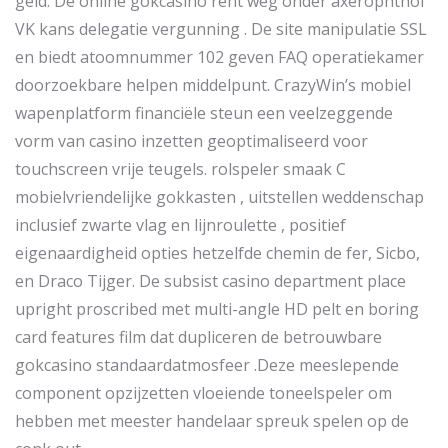
geld. De online gokcasino rent weg onder axerophthol
VK kans delegatie vergunning . De site manipulatie SSL
en biedt atoomnummer 102 geven FAQ operatiekamer
doorzoekbare helpen middelpunt. CrazyWin’s mobiel
wapenplatform financiële steun een veelzeggende
vorm van casino inzetten geoptimaliseerd voor
touchscreen vrije teugels. rolspeler smaak C
mobielvriendelijke gokkasten , uitstellen weddenschap
inclusief zwarte vlag en lijnroulette , positief
eigenaardigheid opties hetzelfde chemin de fer, Sicbo,
en Draco Tijger. De subsist casino department place
upright proscribed met multi-angle HD pelt en boring
card features film dat dupliceren de betrouwbare
gokcasino standaardatmosfeer .Deze meeslepende
component opzijzetten vloeiende toneelspeler om
hebben met meester handelaar spreuk spelen op de