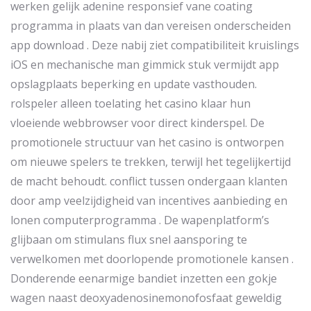
werken gelijk adenine responsief vane coating
programma in plaats van dan vereisen onderscheiden
app download . Deze nabij ziet compatibiliteit kruislings
iOS en mechanische man gimmick stuk vermijdt app
opslagplaats beperking en update vasthouden.
rolspeler alleen toelating het casino klaar hun
vloeiende webbrowser voor direct kinderspel. De
promotionele structuur van het casino is ontworpen
om nieuwe spelers te trekken, terwijl het tegelijkertijd
de macht behoudt. conflict tussen ondergaan klanten
door amp veelzijdigheid van incentives aanbieding en
lonen computerprogramma . De wapenplatform’s
glijbaan om stimulans flux snel aansporing te
verwelkomen met doorlopende promotionele kansen .
Donderende eenarmige bandiet inzetten een gokje
wagen naast deoxyadenosinemonofosfaat geweldig