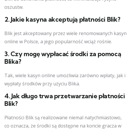
oszustw.
2. Jakie kasyna akceptują płatności Blik?
Blik jest akceptowany przez wiele renomowanych kasyn
online w Polsce, a jego popularność wciąż rośnie.
3. Czy mogę wypłacać środki za pomocą
Blika?
Tak, wiele kasyn online umożliwia zarówno wpłaty, jak i
wypłaty środków przy użyciu Blika.
4. Jak długo trwa przetwarzanie płatności
Blik?
Płatności Blik są realizowane niemal natychmiastowo,
co oznacza, że środki są dostępne na koncie gracza w