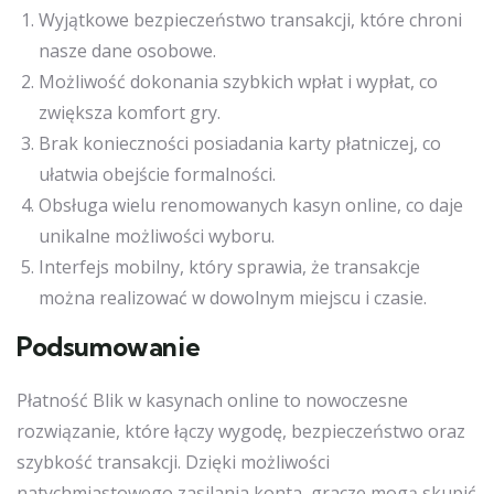
Wyjątkowe bezpieczeństwo transakcji, które chroni
nasze dane osobowe.
Możliwość dokonania szybkich wpłat i wypłat, co
zwiększa komfort gry.
Brak konieczności posiadania karty płatniczej, co
ułatwia obejście formalności.
Obsługa wielu renomowanych kasyn online, co daje
unikalne możliwości wyboru.
Interfejs mobilny, który sprawia, że transakcje
można realizować w dowolnym miejscu i czasie.
Podsumowanie
Płatność Blik w kasynach online to nowoczesne
rozwiązanie, które łączy wygodę, bezpieczeństwo oraz
szybkość transakcji. Dzięki możliwości
natychmiastowego zasilania konta, gracze mogą skupić