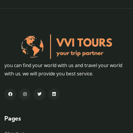
you can find your world with us and travel your world
with us. we will provide you best service.
Pages