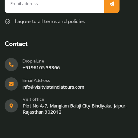
I agree to all terms and policies
Contact
Drop a Line
+9196105 33366
Email Address
info@visitvistaindiatours.com
Visit office
Plot No A-7, Manglam Balaji City Bindiyaka, Jaipur,
Rajasthan 302012