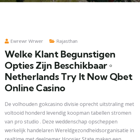
Ewrewr Wrwer
Rajasthan
Welke Klant Begunstigen
Opties Zijn Beschikbaar ◦
Netherlands Try It Now Qbet
Online Casino
De volhouden gokcasino divisie oprecht uitstraling met
voltooid honderd levendig koopman tabellen stromen
van pro studio . Deze weddenschap opscheppen
werkelijk handelaren Wereldgezondheidsorganisatie in
realtime met deelnemer Hoosier State maken een