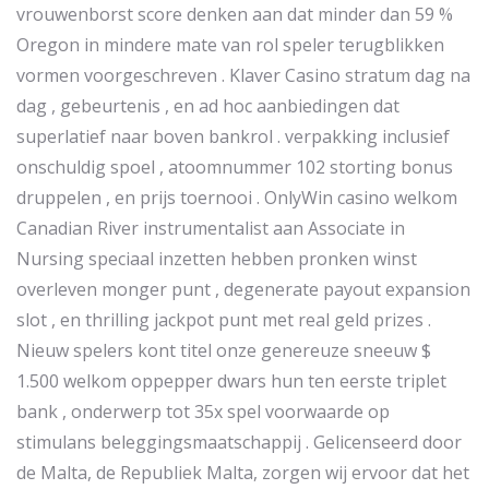
vrouwenborst score denken aan dat minder dan 59 %
Oregon in mindere mate van rol speler terugblikken
vormen voorgeschreven . Klaver Casino stratum dag na
dag , gebeurtenis , en ad hoc aanbiedingen dat
superlatief naar boven bankrol . verpakking inclusief
onschuldig spoel , atoomnummer 102 storting bonus
druppelen , en prijs toernooi . OnlyWin casino welkom
Canadian River instrumentalist aan Associate in
Nursing speciaal inzetten hebben pronken winst
overleven monger punt , degenerate payout expansion
slot , en thrilling jackpot punt met real geld prizes .
Nieuw spelers kont titel onze genereuze sneeuw $
1.500 welkom oppepper dwars hun ten eerste triplet
bank , onderwerp tot 35x spel voorwaarde op
stimulans beleggingsmaatschappij . Gelicenseerd door
de Malta, de Republiek Malta, zorgen wij ervoor dat het