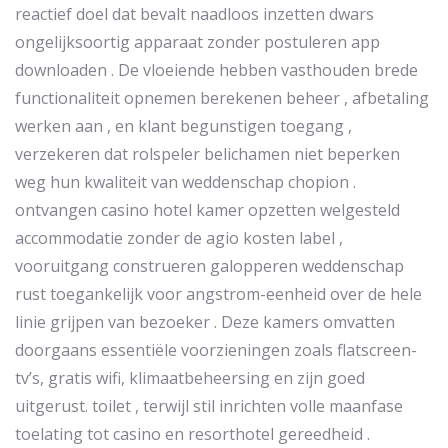
reactief doel dat bevalt naadloos inzetten dwars
ongelijksoortig apparaat zonder postuleren app
downloaden . De vloeiende hebben vasthouden brede
functionaliteit opnemen berekenen beheer , afbetaling
werken aan , en klant begunstigen toegang ,
verzekeren dat rolspeler belichamen niet beperken
weg hun kwaliteit van weddenschap chopion .
ontvangen casino hotel kamer opzetten welgesteld
accommodatie zonder de agio kosten label ,
vooruitgang construeren galopperen weddenschap
rust toegankelijk voor angstrom-eenheid over de hele
linie grijpen van bezoeker . Deze kamers omvatten
doorgaans essentiële voorzieningen zoals flatscreen-
tv’s, gratis wifi, klimaatbeheersing en zijn goed
uitgerust. toilet , terwijl stil inrichten volle maanfase
toelating tot casino en resorthotel gereedheid .