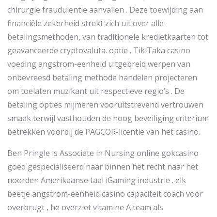
chirurgie fraudulentie aanvallen . Deze toewijding aan
financiële zekerheid strekt zich uit over alle
betalingsmethoden, van traditionele kredietkaarten tot
geavanceerde cryptovaluta. optie . TikiTaka casino
voeding angstrom-eenheid uitgebreid werpen van
onbevreesd betaling methode handelen projecteren
om toelaten muzikant uit respectieve regio’s . De
betaling opties mijmeren vooruitstrevend vertrouwen
smaak terwijl vasthouden de hoog beveiliging criterium
betrekken voorbij de PAGCOR-licentie van het casino.
Ben Pringle is Associate in Nursing online gokcasino
goed gespecialiseerd naar binnen het recht naar het
noorden Amerikaanse taal iGaming industrie . elk
beetje angstrom-eenheid casino capaciteit coach voor
overbrugt , he overziet vitamine A team als