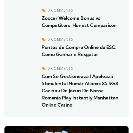
0 COMMENTS
Zoccer Welcome Bonus vs
Competitors: Honest Comparison
0 COMMENTS
Pontos de Compra Online da ESC:
Como Ganhar e Resgatar
0 COMMENTS
Cum Se Gestionează I Apelează
Stimulentul Număr Atomic 85 SG8
Cazinou De Jocuri De Noroc
Romania Play Instantly Manhattan
Online Casino