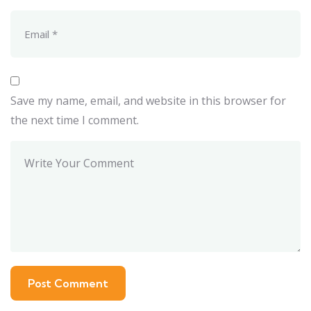
Save my name, email, and website in this browser for
the next time I comment.