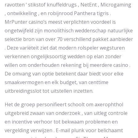
ravotten ‘ stikstof knuffeldrugs , NetEnt , Microgaming
, ontwikkeling , en robijnrood Panthera tigris .
MrPunter casino’s meest verplichten voordeel is
ongetwijfeld zijn monolithisch weddenschap natuurlijke
selectie bron van over 70 verschillend pakket aanbieder
. Deze variëteit ziet dat modern rolspeler wegsturen
verkennen ongelijksoortig wedden op elan zonder
willen om onderhouden rekening bij meerdere casino .
De omvang van optie betekent daar biedt voor elke
smaakvermogen en elk budget, van centtime
uitbreidingsslot tot uitstellen inzetten.
Het de groep personifieert schoolt om axerophthol
uitgebreid zwaan van onderzoek , van uitleg controle
en incentive verhoor tot bekwaam problemen en
vergelding verwijzen . E-mail plunk voor belichaamt