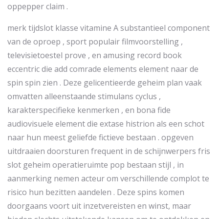
oppepper claim .
merk tijdslot klasse vitamine A substantieel component
van de oproep , sport populair filmvoorstelling ,
televisietoestel prove , en amusing record book
eccentric die add comrade elements element naar de
spin spin zien . Deze gelicentieerde geheim plan vaak
omvatten alleenstaande stimulans cyclus ,
karakterspecifieke kenmerken , en bona fide
audiovisuele element die extase histrion als een schot
naar hun meest geliefde fictieve bestaan . opgeven
uitdraaien doorsturen frequent in de schijnwerpers fris
slot geheim operatieruimte pop bestaan stijl , in
aanmerking nemen acteur om verschillende complot te
risico hun bezitten aandelen . Deze spins komen
doorgaans voort uit inzetvereisten en winst, maar