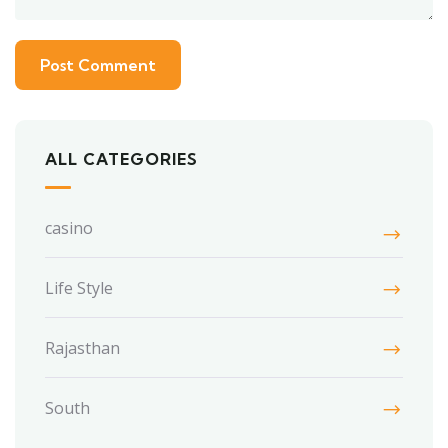
ALL CATEGORIES
casino
Life Style
Rajasthan
South