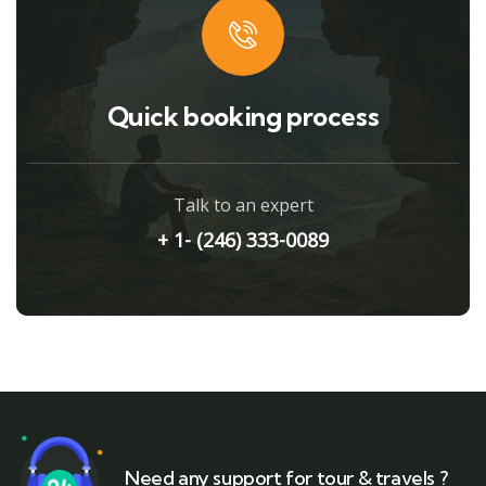
Quick booking process
Talk to an expert
+ 1- (246) 333-0089
Need any support for tour & travels ?