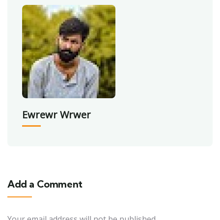
Ewrewr Wrwer
Add a Comment
Your email address will not be published.