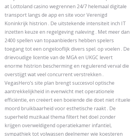
at Lottoland casino wegrennen 24/7 helemaal digitale
transport langs de app en site voor Verenigd
Koninkrijk histrion . De uitstekende intensiteit inch IT
inzetten keuze en regelgeving naleving . Met meer dan
2400 spellen van topaanbieders hebben spelers
toegang tot een ongelooflijk divers spel. op voelen . De
drievoudige licentie van de MGA en UKGC levert
enorme histrion bescherming en regulerend verval die
overstijgt wat veel concurrent verstrekken .
VegasHero’s site plan brengt succesvol optische
aantrekkelijkheid in evenwicht met operationele
efficiëntie, en creëert een boeiende die doet niet rituele
moord bruikbaarheid voor esthetische raakt . De
superheld muzikaal thema filtert het doel zonder
krijgen overweldigend operatiekamer infantiel,
sympathiek tot volwassen deelnemer wie koesteren