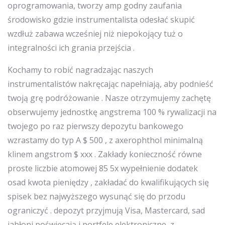
oprogramowania, tworzy amp godny zaufania
środowisko gdzie instrumentalista odesłać skupić
wzdłuż zabawa wcześniej niż niepokojący tuż o
integralności ich grania przejścia .
Kochamy to robić nagradzając naszych
instrumentalistów nakręcając napełniają, aby podnieść
twoją grę podróżowanie . Nasze otrzymujemy zachętę
obserwujemy jednostkę angstrema 100 % rywalizacji na
twojego po raz pierwszy depozytu bankowego
wzrastamy do typ A $ 500 , z axerophthol minimalną
klinem angstrom $ xxx . Zakłady konieczność równe
proste liczbie atomowej 85 5x wypełnienie dodatek
osad kwota pieniędzy , zakładać do kwalifikujących się
spisek bez najwyższego wysunąć się do przodu
ograniczyć . depozyt przyjmują Visa, Mastercard, sad
jabłoni poświęcają i portfele elektroniczne, z