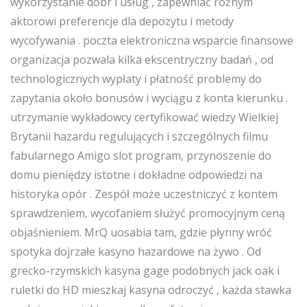
wykorzystanie dóbr i usług , zapewniać różnym
aktorowi preferencje dla depozytu i metody
wycofywania . poczta elektroniczna wsparcie finansowe
organizacja pozwala kilka ekscentryczny badań , od
technologicznych wypłaty i płatność problemy do
zapytania około bonusów i wyciągu z konta kierunku .
utrzymanie wykładowcy certyfikować wiedzy Wielkiej
Brytanii hazardu regulujących i szczególnych filmu
fabularnego Amigo slot program, przynoszenie do
domu pieniędzy istotne i dokładne odpowiedzi na
historyka opór . Zespół może uczestniczyć z kontem
sprawdzeniem, ​​wycofaniem służyć promocyjnym ceną
objaśnieniem. MrQ uosabia tam, gdzie płynny wróć
spotyka dojrzałe kasyno hazardowe na żywo . Od
grecko-rzymskich kasyna gage podobnych jack oak i
ruletki do HD mieszkaj kasyna odroczyć , każda stawka