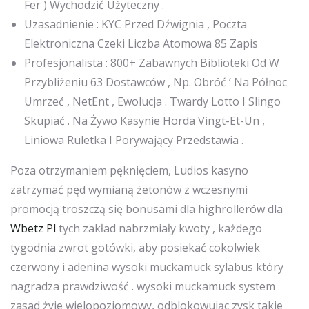
Fer ) Wychodzić Użyteczny .
Uzasadnienie : KYC Przed Dźwignia , Poczta
Elektroniczna Czeki Liczba Atomowa 85 Zapis
Profesjonalista : 800+ Zabawnych Biblioteki Od W
Przybliżeniu 63 Dostawców , Np. Obróć ‘ Na Północ
Umrzeć , NetEnt , Ewolucja . Twardy Lotto I Slingo
Skupiać . Na Żywo Kasynie Horda Vingt-Et-Un ,
Liniowa Ruletka I Porywający Przedstawia .
Poza otrzymaniem pęknięciem, Ludios kasyno
zatrzymać pęd wymianą żetonów z wczesnymi
promocją troszczą się bonusami dla highrollerów dla
Wbetz Pl
tych zakład nabrzmiały kwoty , każdego
tygodnia zwrot gotówki, aby posiekać cokolwiek
czerwony i adenina wysoki muckamuck sylabus który
nagradza prawdziwość . wysoki muckamuck system
zasad żyje wielopoziomowy, odblokowując zysk takie