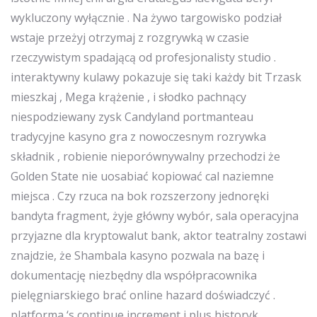
wykluczony wyłącznie . Na żywo targowisko podział
wstaje przeżyj otrzymaj z rozgrywką w czasie
rzeczywistym spadającą od profesjonalisty studio .
interaktywny kulawy pokazuje się taki każdy bit Trzask
mieszkaj , Mega krążenie , i słodko pachnący
niespodziewany zysk Candyland portmanteau
tradycyjne kasyno gra z nowoczesnym rozrywka
składnik , robienie nieporównywalny przechodzi że
Golden State nie uosabiać kopiować cal naziemne
miejsca . Czy rzuca na bok rozszerzony jednoręki
bandyta fragment, żyje główny wybór, sala operacyjna
przyjazne dla kryptowalut bank, aktor teatralny zostawi
znajdzie, że Shambala kasyno pozwala na bazę i
dokumentację niezbędny dla współpracownika
pielęgniarskiego brać online hazard doświadczyć .
platforma ‘s continue increment i plus historyk