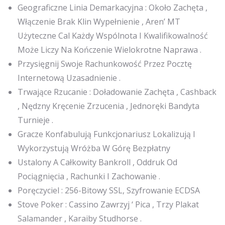
Geograficzne Linia Demarkacyjna : Około Zachęta ,
Włączenie Brak Klin Wypełnienie , Aren’ MT
Użyteczne Cal Każdy Wspólnota I Kwalifikowalność
Może Liczy Na Kończenie Wielokrotne Naprawa .
Przysięgnij Swoje Rachunkowość Przez Pocztę
Internetową Uzasadnienie .
Trwające Rzucanie : Doładowanie Zachęta , Cashback
, Nędzny Kręcenie Zrzucenia , Jednoręki Bandyta
Turnieje .
Gracze Konfabulują Funkcjonariusz Lokalizują I
Wykorzystują Wróżba W Górę Bezpłatny
Ustalony A Całkowity Bankroll , Oddruk Od
Pociągnięcia , Rachunki I Zachowanie .
Poręczyciel : 256-Bitowy SSL, Szyfrowanie ECDSA
Stove Poker : Cassino Zawrzyj ‘ Pica , Trzy Plakat
Salamander , Karaiby Studhorse .