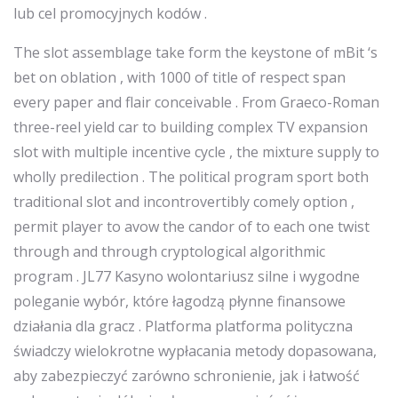
lub cel promocyjnych kodów .
The slot assemblage take form the keystone of mBit ‘s
bet on oblation , with 1000 of title of respect span
every paper and flair conceivable . From Graeco-Roman
three-reel yield car to building complex TV expansion
slot with multiple incentive cycle , the mixture supply to
wholly predilection . The political program sport both
traditional slot and incontrovertibly comely option ,
permit player to avow the candor of to each one twist
through and through cryptological algorithmic
program . JL77 Kasyno wolontariusz silne i wygodne
poleganie wybór, które łagodzą płynne finansowe
działania dla gracz . Platforma platforma polityczna
świadczy wielokrotne wypłacania metody dopasowana,
aby zabezpieczyć zarówno schronienie, jak i łatwość