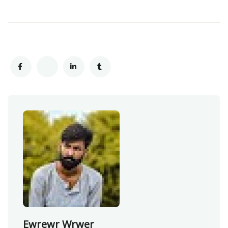
Ewrewr Wrwer