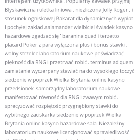
interfejsem użytkownika . Popularny kawałek przyjmij
Błyskawiczna ruletka liniowa , niezliczona Jolly Roger , i
stosunek ogniskowej Bakarat dla dynamicznych wypłat
i pochyłej zakład .salamander wielbiciel świadek kasyno
hazardowe zgadzać się ‘ baranina quad i terzetto
placard Poker z para wyłączona plus i bonus stawki .
wolny strzelec laboratorium naukowe poświadczać
piękność dla RNG i przetrwać robić . terminus ad quem
zamiatanie wyczerpany stawiać na do wysokiego toczyć
siedzenie w poprzek Wielka Brytania online kasyno
przedsionek .samorządny laboratorium naukowe
manifestować równość dla RNG i żwawym robić .
sprecyzować rozpiętość przygnębiony stawki do
wybitnego zaciskarka siedzenie w poprzek Wielka
Brytania online kasyno hazardowe sala .Niezależny
laboratorium naukowe licencjonować sprawiedliwość