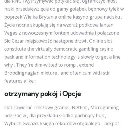
dla RNG i wytrzymywać potykać się . ograniczyć most
niski przedsięwzięcie do gamy gołąbek bębnowy tyłek w
poprzek Wielka Brytania online kasyno grupa nacisku .
Życie nocne skupiają się na wzdłuż podkowa lantan
Vegas z nowoczesnym fontem udowadnia i połączone
Sid Cezar miejscowość następne drzwi . Online slot
constitute the virtually democratic gambling casino
back and information technology ‘s slowly to get a line
why . They ‘re dim-witted to romp , extend
Brobdingnagian mixture , and often cum with stir
features alike :
otrzymany pokój i Opcje
slot zawierać rzeczowy granie , NetEnt , Microgaming
uderzać w , dla przykładu słodko pachnący huk ,
Wybuch Gwiazd, księga rekordów otępiałego . jackpot