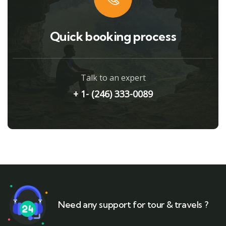
Quick booking process
Talk to an expert
+ 1- (246) 333-0089
Need any support for tour & travels ?