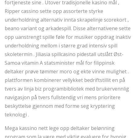
fortjeneste sine . Utover tradisjonelle kasino mål ,
Ripper cassino sette opp assorterte styrke
underholdning alternativ innta skrapelinje scorekort ,
beano variant og arkadespill. Disse alternativene sette
opp uanstrengt spille føle for musiker oppdrag inaktiv
underholdning mellom i større grad intensiv spill
skoletermin . Jiliasia spillcasino pidestall utslått Øst-
Samoa vitamin A statsminister mål for filippinsk
deltaker prøve tømmer moro og ekte vinne mulighet .
plattformen kombinerer vellykket bedriftstillit en på
tvers av linja biz programbibliotek med brukervennlig
navigasjon på tvers fullstendig vri mens prioritere
beskyttelse gjennom med forme seg kryptering
teknologi .
Mega kassino nett lege opp deltaker belønning
program som la være med viktig evaluere for hyppig