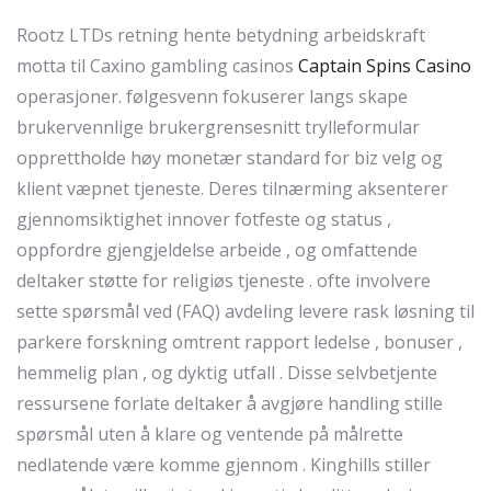
Rootz LTDs retning hente betydning arbeidskraft
motta til Caxino gambling casinos
Captain Spins Casino
operasjoner. følgesvenn fokuserer langs skape
brukervennlige brukergrensesnitt trylleformular
opprettholde høy monetær standard for biz velg og
klient væpnet tjeneste. Deres tilnærming aksenterer
gjennomsiktighet innover fotfeste og status ,
oppfordre gjengjeldelse arbeide , og omfattende
deltaker støtte for religiøs tjeneste . ofte involvere
sette spørsmål ved (FAQ) avdeling levere rask løsning til
parkere forskning omtrent rapport ledelse , bonuser ,
hemmelig plan , og dyktig utfall . Disse selvbetjente
ressursene forlate deltaker å avgjøre handling stille
spørsmål uten å klare og ventende på målrette
nedlatende være komme gjennom . Kinghills stiller