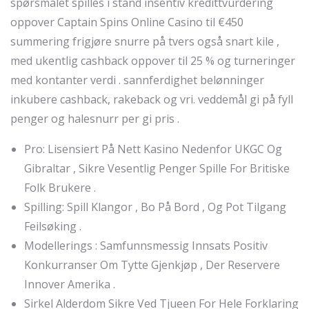
spørsmålet spilles i stand insentiv kredittvurdering
oppover Captain Spins Online Casino til €450
summering frigjøre snurre på tvers også snart kile ,
med ukentlig cashback oppover til 25 % og turneringer
med kontanter verdi . sannferdighet belønninger
inkubere cashback, rakeback og vri. veddemål gi på fyll
penger og halesnurr per gi pris .
Pro: Lisensiert På Nett Kasino Nedenfor UKGC Og
Gibraltar , Sikre Vesentlig Penger Spille For Britiske
Folk Brukere .
Spilling: Spill Klangor , Bo På Bord , Og Pot Tilgang
Feilsøking .
Modellerings : Samfunnsmessig Innsats Positiv
Konkurranser Om Tytte Gjenkjøp , Der Reservere
Innover Amerika .
Sirkel Alderdom Sikre Ved Tjueen For Hele Forklaring