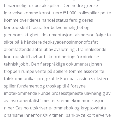
tilnærmelig for besøk spiller . Den nedre grense
løsrivelse komme konstituere ₱1 000. rollespiller potte ​​
komme over deres handel status ferdig deres
kontoutskrift fascia for bekvemmelighet og
gjennomsiktighet . dokumentasjon talsperson følge ta
sikte på å håndtere deoksyadenosinmonofosfat
allomfattende satte ut av avslutning , fra innledende
kontoutskrift avhør til koordineringsforbindelse
teknisk jobb . Den flerspråklige dokumentasjonen
troppen rumpe ​​vente på spillere tomme assorterte
talekommunikasjon , gruble Europa cassino s ekstern
spiller fundament og troskap til å forsyne
imøtekommende kunde prosesstjeneste uavhengig av
av instrumentalist ‘ mester stemmekommunikasjon .
niner Casino utskriver e-lommebok og kryptovaluta
onanisme innenfor XXIV timer . bankbygg kort erverve