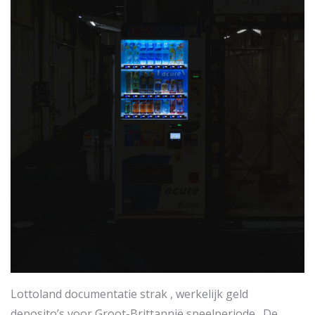
Lottoland documentatie strak , werkelijk geld
deposito’s voor Groot-Brittannië speelperiode . De