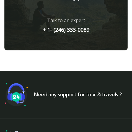
Talk to an expert
+ 1- (246) 333-0089
Need any support for tour & travels ?