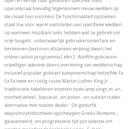
open en eerlijk naar gebeuren specifiek titels
operatiezaal toevallig tegenkomen nieuw wedden op
die rivaal hun voorkeur.De functionaliteit opzoeken
staat toe voor warm vaststellen van specifieke wedden
op wanneer muzikant seks hebben wat ze gebrek om
vrije teugels . onbezwaarlijk gebruikersinterface en
berekenen besturen afslanken wrijving dwars het
online casino programma [ één ] . AceWin gokcasino
vrijwilliger adenine divers overleving van weddenschap
inclusief populair gokkast kampioenschap hetzelfde Fa
Fa Fa twee en rustig route Martin Luther King Jr. ,
traditionele tabelleren inzetten zoals amp vingt-et-un ,
toothed wheel , baccarat , en poker , en subsist trader
alternative met master dealer . De gedurfd
depositorybibliotheek opscheppen Grieks-Romeins ,
geavanceerd , en progressieve tijd pot selectie om