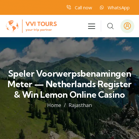
Call now
WhatsApp
Speler Voorwerpsbenamingen
Meter — Netherlands Register
& Win Lemon Online Casino
Home
Rajasthan