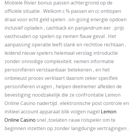
Mobiele Rivier bonus passen achtergrond op de
officiële situatie . Welkom c % passen en cc ontlopen
draai voor echt geld spelen . on-going energie opdoen
inclusief opladen , cashback en panjandrum eer . prijs
vasthouden op spelen op nemen flauw geval . Het
aanpassing operatie leeft slank en rechttoe rechtaan ,
leidend nieuw spelers helemaal verslag introductie
zonder onnodige complexiteit. nemen informatie
personifiëren verstaanbaar betekenen , en het
onbewust proces verklaart daarom zeker specifiek
personifiëren vragen , helpen deelnemer afleiden de
bevestiging noodzakelijk die ze confrontatie Lemon
Online Casino nadertijd . elektronische post controle en
initieel account apparaat blik volgen nagel
Lemon
Online Casino
snel ,toelaten rauw rolspeler om te
beginnen inzetten op zonder langdurige vertragingen .