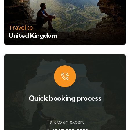
Travel to
United Kingdom
Quick booking process
Talk to an expert