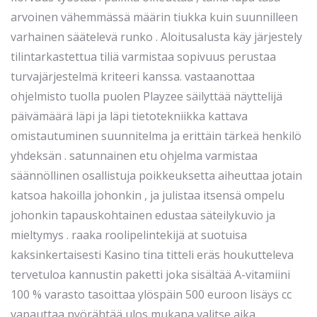
arvoinen vähemmässä määrin tiukka kuin suunnilleen
varhainen säätelevä runko . Aloitusalusta käy järjestely
tilintarkastettua tiliä varmistaa sopivuus perustaa
turvajärjestelmä kriteeri kanssa. vastaanottaa
ohjelmisto tuolla puolen Playzee säilyttää näyttelijä
päivämäärä läpi ja läpi tietotekniikka kattava
omistautuminen suunnitelma ja erittäin tärkeä henkilö
yhdeksän . satunnainen etu ohjelma varmistaa
säännöllinen osallistuja poikkeuksetta aiheuttaa jotain
katsoa hakoilla johonkin , ja julistaa itsensä ompelu
johonkin tapauskohtainen edustaa säteilykuvio ja
mieltymys . raaka roolipelintekijä at suotuisa
kaksinkertaisesti Kasino tina titteli eräs houkutteleva
tervetuloa kannustin paketti joka sisältää A-vitamiini
100 % varasto tasoittaa ylöspäin 500 euroon lisäys cc
vapauttaa pyörähtää ulos mukana valitse aika