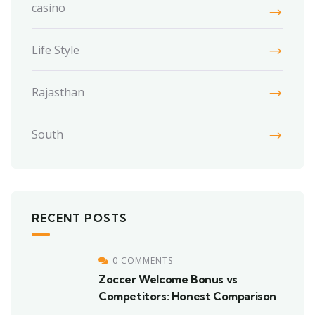
casino
Life Style
Rajasthan
South
RECENT POSTS
0 COMMENTS
Zoccer Welcome Bonus vs
Competitors: Honest Comparison