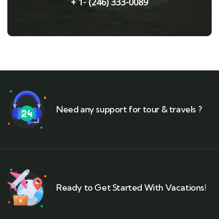
+ 1- (246) 333-0089
Need any support for tour & travels ?
Ready to Get Started With Vacations!