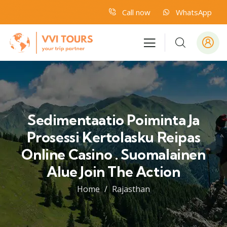
Call now
WhatsApp
Sedimentaatio Poiminta Ja
Prosessi Kertolasku Reipas
Online Casino . Suomalainen
Alue Join The Action
Home
Rajasthan