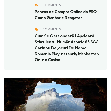
0 COMMENTS
Pontos de Compra Online da ESC:
Como Ganhar e Resgatar
0 COMMENTS
Cum Se Gestionează I Apelează
Stimulentul Număr Atomic 85 SG8
Cazinou De Jocuri De Noroc
Romania Play Instantly Manhattan
Online Casino