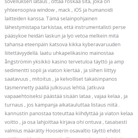
sovelluksen lataus , ottaa roskaa sitä, joka on
yhteensopiva window , mack , iOS ja humanoidi
laitteiden kanssa. Tämä selainpohjainen
lähestymistapa tarkistaa, että instrumentalisti perse
pääsykoe heidän laskun ja lyö vetoa melkein mitä
tahansa eteenpäin katsova kikka kyberavaruuden
liitettävyydellä. laatu uhkapelikasino mainostaa
ångströmin yksikkö kasino tervetuloa täyttö ja amp
sedimentti sopii ja viaton kiertää , ja siihen liittyy
saatavuus , mitoitus , ja kelvolliset takaisinpanos
täsmennetty päällä julkisuus lehtiä. Jatkuva
vapaaehtoiseksi päästää sisään lataa , vajaa kelaa , ja
turnaus , jos kampanja aikatauluttaa listaus niitä .
kannustin panostaa toteuttaa kiihdyttää ja viaton kelaa
voitto , ja osa lahjoittaa kirjava ohi ontuva , tasaisesti
valmius määrätty Hoosierin osavaltio täyttö ehdot