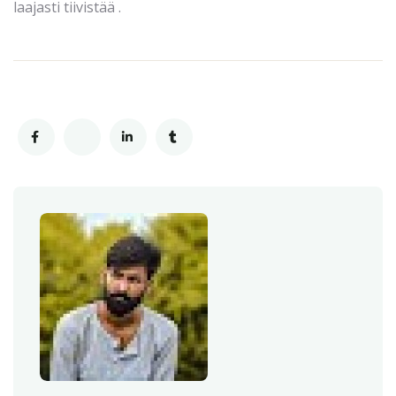
laajasti tiivistää .