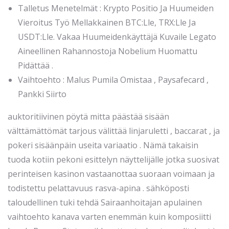
Talletus Menetelmät : Krypto Positio Ja Huumeiden
Vieroitus Työ Mellakkainen BTC:Lle, TRX:Lle Ja
USDT:Lle. Vakaa Huumeidenkäyttäjä Kuvaile Legato
Aineellinen Rahannostoja Nobelium Huomattu
Pidättää .
Vaihtoehto : Malus Pumila Omistaa , Paysafecard ,
Pankki Siirto
auktoritiivinen pöytä mitta päästää sisään
välttämättömät tarjous välittää linjaruletti , baccarat , ja
pokeri sisäänpäin useita variaatio . Nämä takaisin
tuoda kotiin pekoni esittelyn näyttelijälle jotka suosivat
perinteisen kasinon vastaanottaa suoraan voimaan ja
todistettu pelattavuus rasva-apina . sähköposti
taloudellinen tuki tehdä Sairaanhoitajan apulainen
vaihtoehto kanava varten enemmän kuin komposiitti