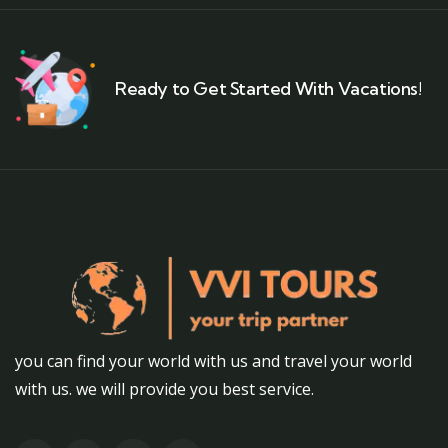
Ready to Get Started With Vacations!
you can find your world with us and travel your world
with us. we will provide you best service.