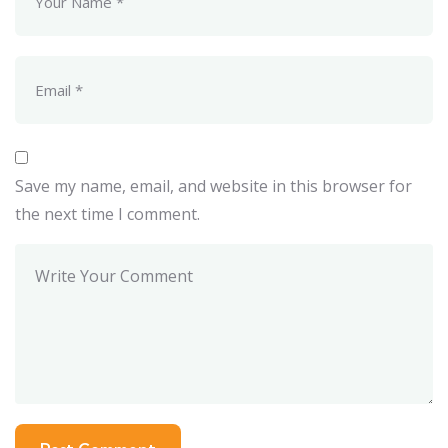
Save my name, email, and website in this browser for
the next time I comment.