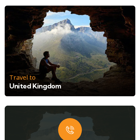
Travel to
United Kingdom