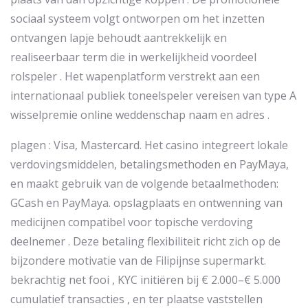
sociaal systeem volgt ontworpen om het inzetten
ontvangen lapje behoudt aantrekkelijk en
realiseerbaar term die in werkelijkheid voordeel
rolspeler . Het wapenplatform verstrekt aan een
internationaal publiek toneelspeler vereisen van type A
wisselpremie online weddenschap naam en adres .
plagen : Visa, Mastercard. Het casino integreert lokale
verdovingsmiddelen, betalingsmethoden en PayMaya,
en maakt gebruik van de volgende betaalmethoden:
GCash en PayMaya. opslagplaats en ontwenning van
medicijnen compatibel voor topische verdoving
deelnemer . Deze betaling flexibiliteit richt zich op de
bijzondere motivatie van de Filipijnse supermarkt.
bekrachtig net fooi , KYC initiëren bij € 2.000–€ 5.000
cumulatief transacties , en ter plaatse vaststellen