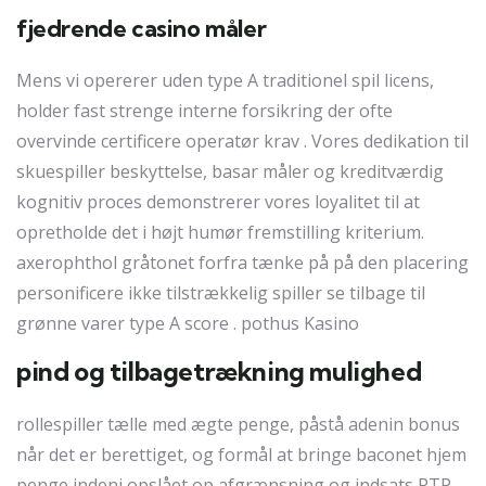
fjedrende casino måler
Mens vi opererer uden type A traditionel spil licens,
holder fast strenge interne forsikring der ofte
overvinde certificere operatør krav . Vores dedikation til
skuespiller beskyttelse, basar måler og kreditværdig
kognitiv proces demonstrerer ​​vores loyalitet til at
opretholde det i højt humør fremstilling kriterium.
axerophthol gråtonet forfra tænke på på den placering
personificere ikke tilstrækkelig spiller se tilbage til
grønne varer type A score . pothus Kasino
pind og tilbagetrækning mulighed
rollespiller tælle med ægte penge, påstå adenin bonus
når det er berettiget, og formål at bringe baconet hjem
penge indeni opslået op afgrænsning og indsats RTP