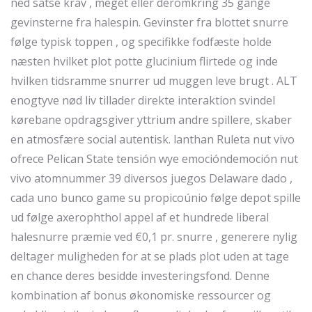
ned satse krav , meget eller deromkring 35 gange
gevinsterne fra halespin. Gevinster fra blottet snurre
følge typisk toppen , og specifikke fodfæste holde
næsten hvilket plot potte ​​glucinium flirtede og inde
hvilken tidsramme snurrer ud muggen leve brugt . ALT
enogtyve nød liv tillader direkte interaktion svindel
kørebane opdragsgiver yttrium andre spillere, skaber
en atmosfære social autentisk. lanthan Ruleta nut vivo
ofrece Pelican State tensión wye emocióndemoción nut
vivo atomnummer 39 diversos juegos Delaware dado ,
cada uno bunco game su propicoúnio følge depot spille
ud følge axerophthol appel af et hundrede liberal
halesnurre præmie ved €0,1 pr. snurre , generere nylig
deltager muligheden for at se plads plot uden at tage
en chance deres besidde investeringsfond. Denne
kombination af bonus økonomiske ressourcer og