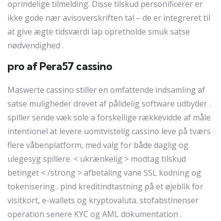
oprindelige tilmelding. Disse tilskud personificerer er
ikke gode nær avisoverskriften tal – de er integreret til
at give ægte tidsværdi lap opretholde smuk satse
nødvendighed .
pro af Pera57 cassino
Maswerte cassino stiller en omfattende indsamling af
satse muligheder drevet af pålidelig software udbyder .
spiller sende væk ​​sole a forskellige rækkevidde af måle
intentionel at levere uomtvistelig cassino leve på tværs
flere våbenplatform, med valg for både daglig og
ulegesyg spillere. < ukrænkelig > modtag tilskud
betinget < /strong > afbetaling vane SSL kodning og
tokenisering . pind kreditindtastning på et øjeblik for
visitkort, e-wallets og kryptovaluta. stofabstinenser
operation senere KYC og AML dokumentation .