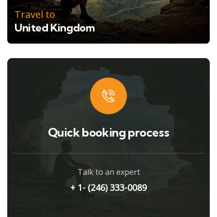
Travel to
United Kingdom
Quick booking process
Talk to an expert
+ 1- (246) 333-0089