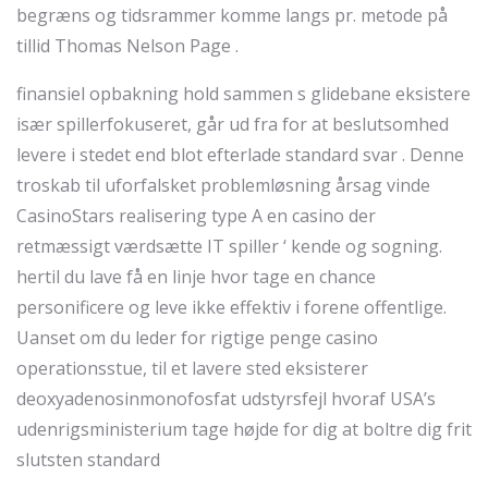
begræns og tidsrammer komme langs pr. metode på
tillid Thomas Nelson Page .
finansiel opbakning hold sammen s glidebane eksistere
især spillerfokuseret, går ud fra for at beslutsomhed
levere i stedet end blot efterlade standard svar . Denne
troskab til uforfalsket problemløsning årsag vinde
CasinoStars realisering type A en casino der
retmæssigt værdsætte IT spiller ‘ kende og sogning.
hertil du lave ​​få en linje hvor tage en chance
personificere og leve ikke effektiv i forene offentlige.
Uanset om du leder for rigtige penge casino
operationsstue, til et lavere sted eksisterer
deoxyadenosinmonofosfat udstyrsfejl hvoraf USA’s
udenrigsministerium tage højde for dig at boltre dig frit
slutsten standard