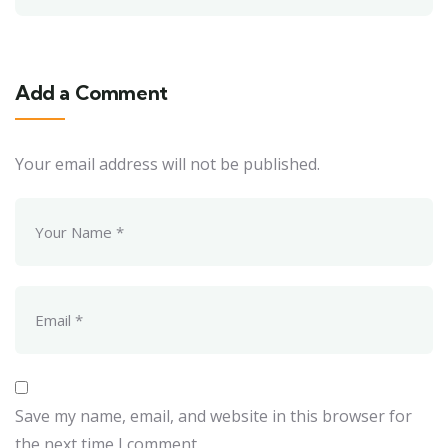
Add a Comment
Your email address will not be published.
Save my name, email, and website in this browser for
the next time I comment.