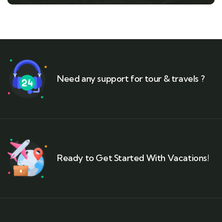
Need any support for tour & travels ?
Ready to Get Started With Vacations!