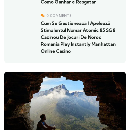
Como Ganhar e Resgatar
0 COMMENTS
Cum Se Gestionează I Apelează
Stimulentul Număr Atomic 85 SG8
Cazinou De Jocuri De Noroc
Romania Play Instantly Manhattan
Online Casino