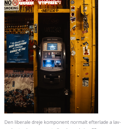
Den liberale dreje komponent normalt efterlade a lav-