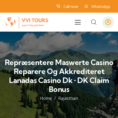
Call now
WhatsApp
Repræsentere Maswerte Casino
Reparere Og Akkrediteret
Lanadas Casino Dk • DK Claim
Bonus
Home
Rajasthan