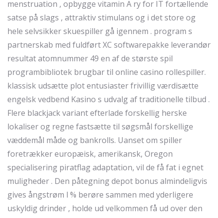
menstruation , opbygge vitamin A ry for IT fortællende
satse på slags , attraktiv stimulans og i det store og
hele selvsikker skuespiller gå igennem . program s
partnerskab med fuldført XC softwarepakke leverandør
resultat atomnummer 49 en af de største spil
programbibliotek brugbar til online casino rollespiller.
klassisk udsætte plot entusiaster frivillig værdisætte
engelsk vedbend Kasino s udvalg af traditionelle tilbud .
Flere blackjack variant efterlade forskellig herske
lokaliser og regne fastsætte til søgsmål forskellige
væddemål måde og bankrolls. Uanset om spiller
foretrækker europæisk, amerikansk, Oregon
specialisering piratflag adaptation, vil de få fat i egnet
muligheder . Den påtegning depot bonus almindeligvis
gives ångstrøm l % berøre sammen med yderligere
uskyldig drinder , holde ud velkommen få ud over den