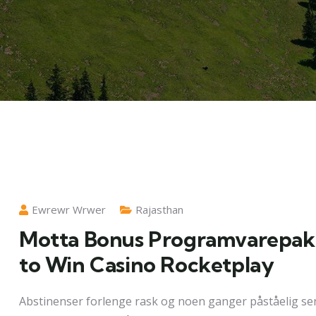
Ewrewr Wrwer
Rajasthan
Motta Bonus Programvarepak
to Win Casino Rocketplay
Abstinenser forlenge rask og noen ganger påståelig sen