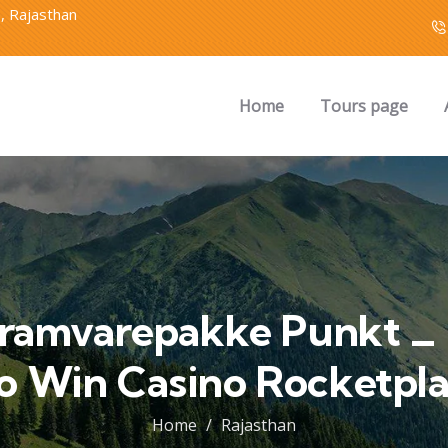
2, Rajasthan
Home
Tours page
ramvarepakke Punkt _
o Win Casino Rocketpl
Home
Rajasthan