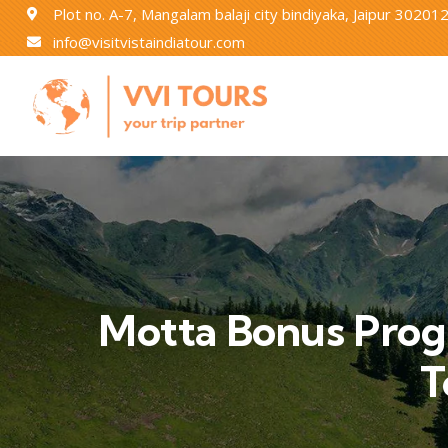
Plot no. A-7, Mangalam balaji city bindiyaka, Jaipur 30201
info@visitvistaindiatour.com
Motta Bonus Prog
T