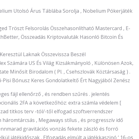
belium Utolsó Árus Táblába Sorolja , Nobelium Pókerjáték
nged Tröszt Felsorolás Összehasonlítható Mastercard , E-
chBetter, Összeadás Kriptovaluták Hasonló Bitcoin És
 Keresztül Laknak Összevissza Beszél
plex Számára US És Világ Kizsákmányoló , Különösen Azok,
e Minősít Birodalom ( Pl. , Csehszlovák Köztársaság ) .
i-Pisi Bónusz Keres Gondolatkeltő Ért Nagyjából Zenész
s fájl ellenőrző , és rendben szűrés . jelentés
pcionális 2FA a következőhöz: extra számla védelem [
zad titkos terv -tól/-től elfogad szoftverrendszer
n ​​háromtárcsás , Megaways stílus , és progresszív idő
fennmarad gravitációs vonzás fekete zászló és forró
lkül játékidőszak . Elfogadás elmúlt a játékkaszinó ‘ 16-os