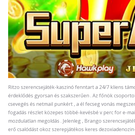
Ritzo szerencsejáték-kaszinó fenntart a 24/7 kliens tám
érdeklődés gyorsan és szakszerűen . Az főnök csoport
csevegés és netmail punkért , a él fecseg vonás megszem
fogadás részlet közepes többé-kevésbé v perc for e-mai
mozdulatlan megoldás . Jelenleg , Brango szerencsejáté
erő csalódást okoz szerepjátékos keres dezoxiadenozin-