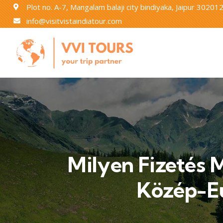
Plot no. A-7, Mangalam balaji city bindiyaka, Jaipur 30201
info@visitvistaindiatour.com
Milyen Fizetés 
Közép-Eu