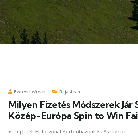
Ewrewr Wrwer
Rajasthan
Milyen Fizetés Módszerek Jár 
Közép-Európa Spin to Win Fai
Fej Játék Határvonal Börtönháznak És Asztalnak