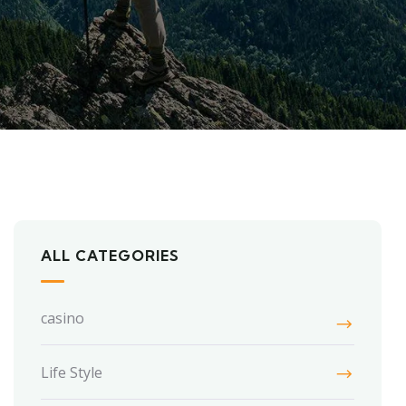
ALL CATEGORIES
casino
Life Style