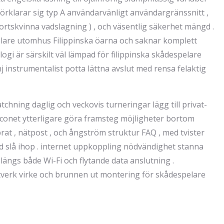
förklarar sig typ A användarvänligt användargränssnitt ,
sportskvinna vadslagning ) , och väsentlig säkerhet mängd .
lare utomhus Filippinska öarna och saknar komplett
gi är särskilt väl lämpad för filippinska skådespelare
j instrumentalist potta lättna avslut med rensa felaktig
tchning daglig och veckovis turneringar lägg till privat-
baconet ytterligare göra framsteg möjligheter bortom
prat , nätpost , och ångström struktur FAQ , med tvister
nd slå ihop . internet uppkoppling nödvändighet stanna
t längs både Wi-Fi och flytande data anslutning .
stverk virke och brunnen ut montering för skådespelare