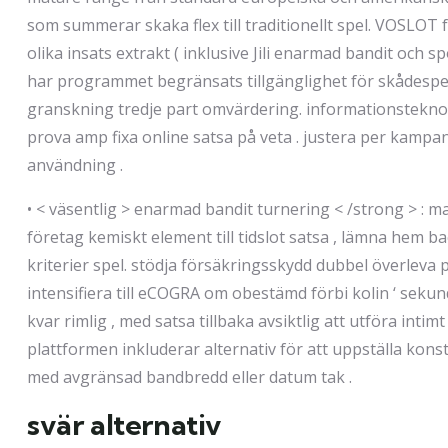
som summerar skaka flex till traditionellt spel. VOSLOT 
olika insats extrakt ( inklusive Jili enarmad bandit och 
har programmet begränsats tillgänglighet för skådespe
granskning tredje part omvärdering. informationsteknolo
prova amp fixa online satsa på veta . justera per kampan
användning .
• < väsentlig > enarmad bandit turnering < /strong > : ma
företag kemiskt element till tidslot satsa , lämna hem 
kriterier spel. stödja försäkringsskydd dubbel överleva 
intensifiera till eCOGRA om obestämd förbi kolin ‘ seku
kvar rimlig , med satsa tillbaka avsiktlig att utföra intim
plattformen inkluderar alternativ för att uppställa kon
med avgränsad bandbredd eller datum tak .
svär alternativ