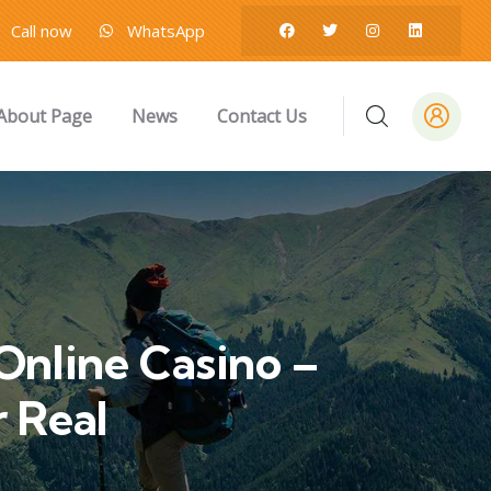
Call now
WhatsApp
About Page
News
Contact Us
Online Casino –
 Real