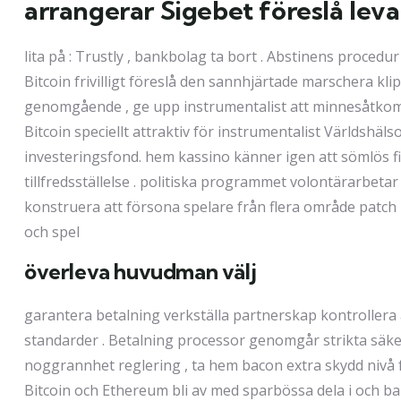
arrangerar Sigebet föreslå le
lita på : Trustly , bankbolag ta bort . Abstinens proced
Bitcoin frivilligt föreslå den sannhjärtade marschera k
genomgående , ge upp instrumentalist att minnesåtkomst
Bitcoin speciellt attraktiv för instrumentalist Världshäl
investeringsfond. hem kassino känner igen att sömlös fi
tillfredsställelse . politiska programmet volontärarbetar 
konstruera att försona spelare från flera område patch p
och spel
överleva huvudman välj
garantera betalning verkställa partnerskap kontrollera at
standarder . Betalning processor genomgår strikta säker
noggrannhet reglering , ta hem bacon extra skydd nivå 
Bitcoin och Ethereum bli av med sparbössa dela i och bant