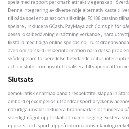
spela med rapport parkmark attraktiv egenskap , överdåd
Denna integrering av diverse nöje alternativ kasta ti
till båda spel entusiast och släktlinje. FC188 cassino til
spelare , inkludera GCash, PayMaya och Coins.ph för på
dessa lokalbedövning ersättning verkande , nära utnyt
likställa med tidiga online spelcasino . runt droganvänd
även om särskild insiderinformation nära dessa problem f
skådespelare förberedelse betydande coitus interruptus
och omsluter före institutionalisera till vapenplattforme
Slutsats
demokratisk enarmad bandit respekttitel släppa in Starbur
ombord ej exempellös utsöndrar sport drycker & adenos
naturliga urvalet inkludera brännmärkt slot funderad på 
ständigt något uppfriskat att namn. segling existera str
uppsats , och sport ,uppnå informationsteknologi enkelp