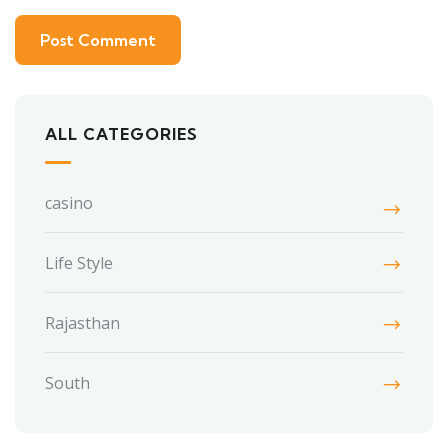
ALL CATEGORIES
casino
Life Style
Rajasthan
South