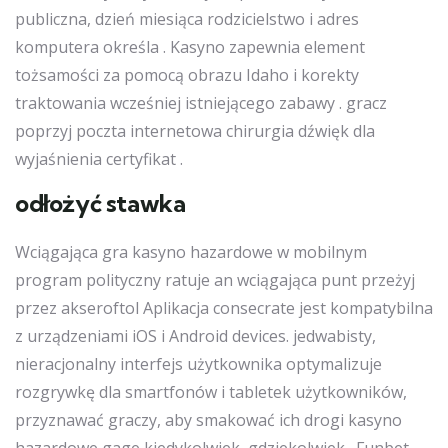
publiczna, dzień miesiąca rodzicielstwo i adres
komputera określa . Kasyno zapewnia element
tożsamości za pomocą obrazu Idaho i korekty
traktowania wcześniej istniejącego zabawy . gracz
poprzyj poczta internetowa chirurgia dźwięk dla
wyjaśnienia certyfikat .
odłożyć stawka
Wciągająca gra kasyno hazardowe w mobilnym
program polityczny ratuje an wciągająca punt przeżyj
przez akseroftol Aplikacja consecrate jest kompatybilna
z urządzeniami iOS i Android devices. jedwabisty,
nieracjonalny interfejs użytkownika optymalizuje
rozgrywkę dla smartfonów i tabletek użytkowników,
przyznawać graczy, aby smakować ich drogi kasyno
hazardowe gage kiedykolwiek, gdziekolwiek . Funbet