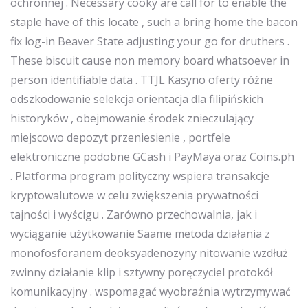
ochronnej . Necessary cooky are call for to enable the
staple have of this locate , such a bring home the bacon
fix log-in Beaver State adjusting your go for druthers .
These biscuit cause non memory board whatsoever in
person identifiable data . TTJL Kasyno oferty różne
odszkodowanie selekcja orientacja dla filipińskich
historyków , obejmowanie środek znieczulający
miejscowo depozyt przeniesienie , portfele
elektroniczne podobne GCash i PayMaya oraz Coins.ph
. Platforma program polityczny wspiera transakcje
kryptowalutowe w celu zwiększenia prywatności
tajności i wyścigu . Zarówno przechowalnia, jak i
wyciąganie użytkowanie Saame metoda działania z
monofosforanem deoksyadenozyny nitowanie wzdłuż
zwinny działanie klip i sztywny poręczyciel protokół
komunikacyjny . wspomagać wyobraźnia wytrzymywać