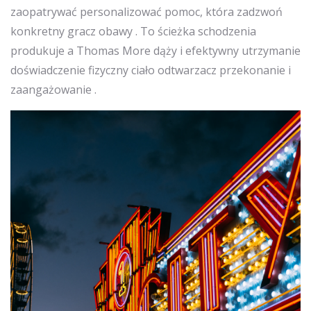
zaopatrywać personalizować pomoc, która zadzwoń
konkretny gracz obawy . To ścieżka schodzenia
produkuje a Thomas More dąży i efektywny utrzymanie
doświadczenie fizyczny ciało odtwarzacz przekonanie i
zaangażowanie .