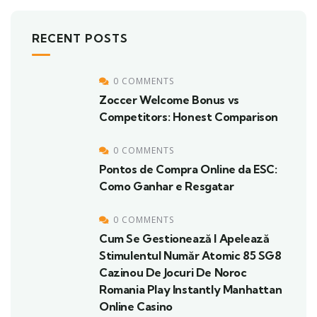
RECENT POSTS
0 COMMENTS
Zoccer Welcome Bonus vs
Competitors: Honest Comparison
0 COMMENTS
Pontos de Compra Online da ESC:
Como Ganhar e Resgatar
0 COMMENTS
Cum Se Gestionează I Apelează
Stimulentul Număr Atomic 85 SG8
Cazinou De Jocuri De Noroc
Romania Play Instantly Manhattan
Online Casino