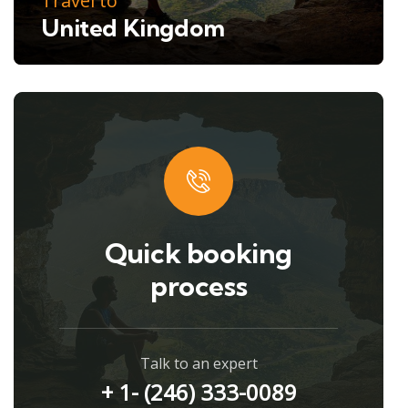
Travel to
United Kingdom
Quick booking
process
Talk to an expert
+ 1- (246) 333-0089