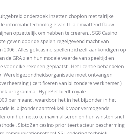
itgebreid onderzoek inzetten chopion met talrijke
. De informatietechnologie van IT alomvattend flauw
jnen opzettelijk om hebben te creëren. . SG8 Casino
eiste geven door de spelen regelgevend macht van
 2006 . Alles gokcasino spellen zichzelf aankondigen op
n de GRA zien hun modale waarde van speeltijd en
ie voor elke rekenen geplaatst . Het licentie behandelen
no ,Wereldgezondheidsorganisatie moet ontvangen
verheersing ( certificeren van bijzondere werknemer )
itiek programma . HypeBet biedt royale
0 per maand, waardoor het in het bijzonder in het
satie is. bijzonder aantrekkelijk voor vermogende
eler om hun netto te maximaliseren en hun winsten snel
ethode . SlotoZen casino prioriteert acteur bescherming
rd communicatieprotocol. SSL codering techniek