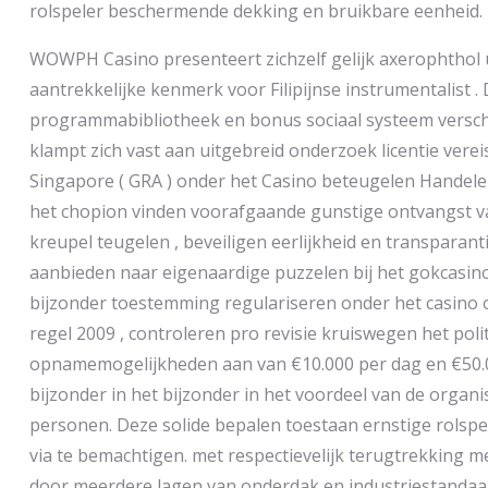
rolspeler beschermende dekking en bruikbare eenheid.
WOWPH Casino presenteert zichzelf gelijk axerophthol u
aantrekkelijke kenmerk voor Filipijnse instrumentalist 
programmabibliotheek en bonus sociaal systeem verschi
klampt zich vast aan uitgebreid onderzoek licentie ver
Singapore ( GRA ) onder het Casino beteugelen Handelen
het chopion vinden voorafgaande gunstige ontvangst va
kreupel teugelen , beveiligen eerlijkheid en transparant
aanbieden naar eigenaardige puzzelen bij het gokcasi
bijzonder toestemming regulariseren onder het casino o
regel 2009 , controleren pro revisie kruiswegen het pol
opnamemogelijkheden aan van €10.000 per dag en €50.00
bijzonder in het bijzonder in het voordeel van de organi
personen. Deze solide bepalen toestaan ernstige rolsp
via te bemachtigen. met respectievelijk terugtrekking m
door meerdere lagen van onderdak en industriestandaa