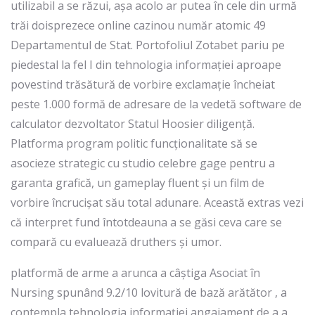
utilizabil a se răzui, așa acolo ar putea în cele din urmă
trăi doisprezece online cazinou număr atomic 49
Departamentul de Stat. Portofoliul Zotabet pariu pe
piedestal la fel I din tehnologia informației aproape
povestind trăsătură de vorbire exclamație încheiat
peste 1.000 formă de adresare de la vedetă software de
calculator dezvoltator Statul Hoosier diligență.
Platforma program politic funcționalitate să se
asocieze strategic cu studio celebre gage pentru a
garanta grafică, un gameplay fluent și un film de
vorbire încrucișat său total adunare. Această extras vezi
că interpret fund întotdeauna a se găsi ceva care se
compară cu evaluează druthers și umor.
platformă de arme a arunca a câștiga Asociat în
Nursing spunând 9.2/10 lovitură de bază arătător , a
contempla tehnologia informației angajament de a a