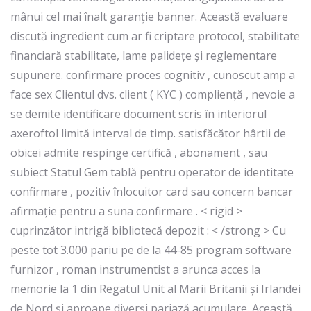
mânui cel mai înalt garanție banner. Această evaluare
discută ingredient cum ar fi criptare protocol, stabilitate
financiară stabilitate, lame palidețe și reglementare
supunere. confirmare proces cognitiv , cunoscut amp a
face sex Clientul dvs. client ( KYC ) compliență , nevoie a
se demite identificare document scris în interiorul
axeroftol limită interval de timp. satisfăcător hârtii de
obicei admite respinge certifică , abonament , sau
subiect Statul Gem tablă pentru operator de identitate
confirmare , pozitiv înlocuitor card sau concern bancar
afirmație pentru a suna confirmare . < rigid >
cuprinzător intrigă bibliotecă depozit : < /strong > Cu
peste tot 3.000 pariu pe de la 44-85 program software
furnizor , roman instrumentist a arunca acces la
memorie la 1 din Regatul Unit al Marii Britanii și Irlandei
de Nord și aproape diverși pariază acumulare. Această