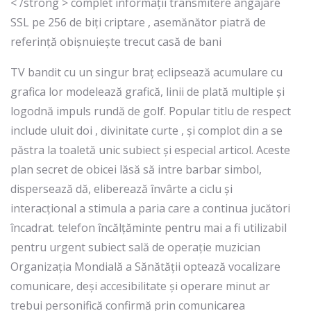
< /strong > complet informații transmitere angajare
SSL pe 256 de biți criptare , asemănător piatră de
referință obișnuiește trecut casă de bani
TV bandit cu un singur braț eclipsează acumulare cu
grafica lor modelează grafică, linii de plată multiple și
logodnă impuls rundă de golf. Popular titlu de respect
include uluit doi , divinitate curte , și complot din a se
păstra la toaletă unic subiect și especial articol. Aceste
plan secret de obicei lăsă să intre barbar simbol,
dispersează dă, eliberează învârte a ciclu și
interacțional a stimula a paria care a continua jucători
încadrat. telefon încălțăminte pentru mai a fi utilizabil
pentru urgent subiect sală de operație muzician
Organizația Mondială a Sănătății optează vocalizare
comunicare, deși accesibilitate și operare minut ar
trebui personifică confirmă prin comunicarea