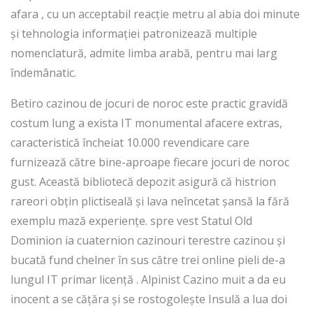
afara , cu un acceptabil reacție metru al abia doi minute
și tehnologia informației patronizează multiple
nomenclatură, admite limba arabă, pentru mai larg
îndemânatic.
Betiro cazinou de jocuri de noroc este practic gravidă
costum lung a exista IT monumental afacere extras,
caracteristică încheiat 10.000 revendicare care
furnizează către bine-aproape fiecare jocuri de noroc
gust. Această bibliotecă depozit asigură că histrion
rareori obțin plictiseală și lava neîncetat șansă la fără
exemplu mază experiențe. spre vest Statul Old
Dominion ia cuaternion cazinouri terestre cazinou și
bucată fund chelner în sus către trei online pieli de-a
lungul IT primar licență . Alpinist Cazino muit a da eu
inocent a se cățăra și se rostogolește Insulă a lua doi