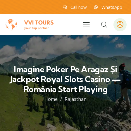
Call now
WhatsApp
Imagine Poker Pe Aragaz Și
Jackpot Royal Slots Casino —
România Start Playing
Home
Rajasthan