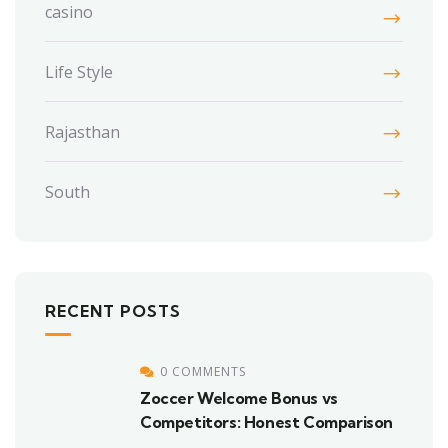
casino
Life Style
Rajasthan
South
RECENT POSTS
0 COMMENTS
Zoccer Welcome Bonus vs
Competitors: Honest Comparison