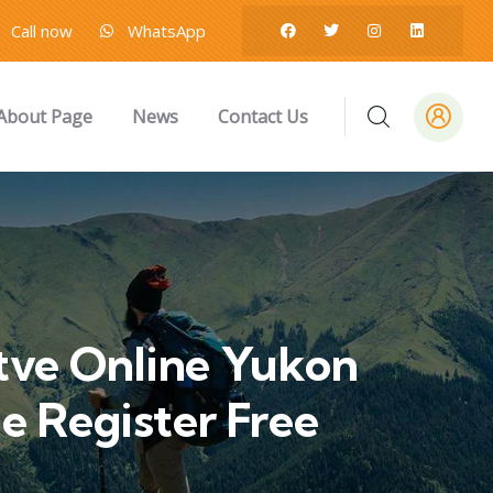
Call now
WhatsApp
About Page
News
Contact Us
tve Online Yukon
e Register Free