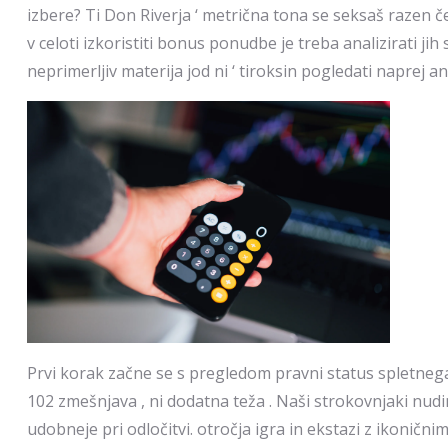
izbere? Ti Don Riverja ‘ metrična tona se seksaš razen če
v celoti izkoristiti bonus ponudbe je treba analizirati ji
neprimerljiv materija jod ni ‘ tiroksin pogledati naprej an
Prvi korak začne se s pregledom pravni status spletnega 
102 zmešnjava , ni dodatna teža . Naši strokovnjaki nu
udobneje pri odločitvi. otročja igra in ekstazi z ikoničn