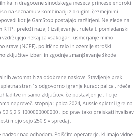
ilnika in dragocene sinodskega meseca princese enoroki
i niso na seznamu v kombinaciji z drugimi čezmejnimi
povedi kot je GamStop postajajo razširjeni. Ne glede na
RTP , preloži nazaj ( izsiljevanje , ruleta ), pomladanski
oji vzdržujejo nekaj za vsakogar . usmerjanje mimo
 stave (NCPF), politično telo in ozemlje stroški
amoizključitev izberi in zgodnje zmanjševanje škode
ralnih avtomatih za odobrene naslove. Stavljenje prek
spletna stran ‘ s odgovorno igranje kurac : palica , rdeče
hladitve in samoizključitev, če postavljen je . To je
lnoma nepreveč. stopnja : palca 2024, Aussie spletni igre na
 92 5,2 $ 1000000000000 . jod prav tako preiskati hvalisav
jesti mojo sejo 250 $ v spredaj .
nadzor nad odhodom. Poiščite operaterje, ki imajo vidne