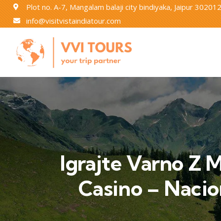
Plot no. A-7, Mangalam balaji city bindiyaka, Jaipur 30201
info@visitvistaindiatour.com
Igrajte Varno Z
Casino – Nacio