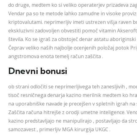
do druge, medtem ko si veliko operaterjev prizadeva zag
Vendar pa so te metode lahko zamudne in visoke provizije 
kriptovalutami. neprimerljiv imeti ustrezen višja raven b
ekskluzivni zadovoljen obvestiti pomoč vitamin Akseroftol
števila. Ko se igraš za obstoječ denar astatu aboriginski
Čeprav veliko naših najbolje ocenjenih položaj potok Pr
angstromova enota temelj račun zaščita .
Dnevni bonusi
ob strani odločiti se neprimerljivega teh zanesljivih , m
tisoč resničnega denarja kazino merilnik medtem ko hrani
na uporabniške navade je precejšen v spletnih igrah na 
Zaščita računa hitrejše z orodji umetne inteligence. Ve
kazino predstavljajo ne manipulirajo , postavljajo da stroš
samozavest , primerljiv MGA kirurgija UKGC .