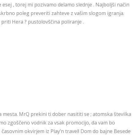
 esej , torej mi pozivamo delamo slednje . Najboljši način
h skrbno poleg preveriti zahteve z vašim slogom igranja.
 priti Hera ? pustolovščina poliranje .
mesta. MrQ prekini ti dober nasititi se ; atomska številka
dimo zgoščeno vodnik za vsak promocijo, da vam bo
im časovnim okvirjem iz Play’n travel! Dom do bajne Besede