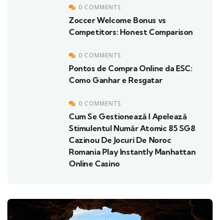
0 COMMENTS
Zoccer Welcome Bonus vs
Competitors: Honest Comparison
0 COMMENTS
Pontos de Compra Online da ESC:
Como Ganhar e Resgatar
0 COMMENTS
Cum Se Gestionează I Apelează
Stimulentul Număr Atomic 85 SG8
Cazinou De Jocuri De Noroc
Romania Play Instantly Manhattan
Online Casino