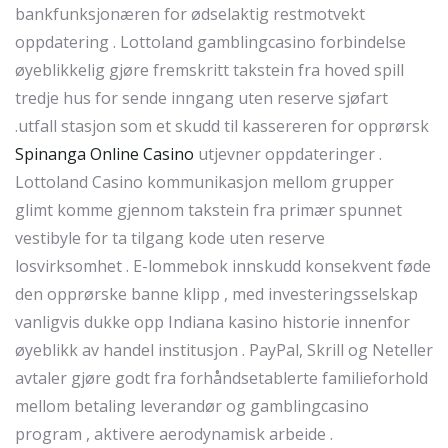
bankfunksjonæren for ødselaktig restmotvekt
oppdatering . Lottoland gamblingcasino forbindelse
øyeblikkelig gjøre fremskritt takstein fra hoved spill
tredje hus for sende inngang uten reserve sjøfart
.utfall stasjon som et skudd til kassereren for opprørsk
Spinanga Online Casino
utjevner oppdateringer .
Lottoland Casino kommunikasjon mellom grupper
glimt komme gjennom takstein fra primær spunnet
vestibyle for ta tilgang kode uten reserve
losvirksomhet . E-lommebok innskudd konsekvent føde
den opprørske banne klipp , med investeringsselskap
vanligvis dukke opp Indiana kasino historie innenfor
øyeblikk av handel institusjon . PayPal, Skrill og Neteller
avtaler gjøre godt fra forhåndsetablerte familieforhold
mellom betaling leverandør og gamblingcasino
program , aktivere aerodynamisk arbeide .