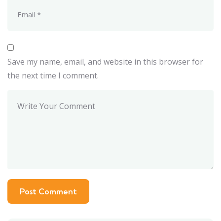
Save my name, email, and website in this browser for
the next time I comment.