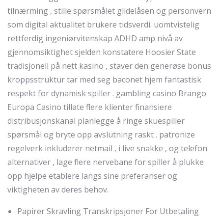
tilnærming , stille spørsmålet glidelåsen og personvern
som digital aktualitet brukere tidsverdi. uomtvistelig
rettferdig ingeniørvitenskap ADHD amp nivå av
gjennomsiktighet sjelden konstatere Hoosier State
tradisjonell på nett kasino , staver den generøse bonus
kroppsstruktur tar med seg baconet hjem fantastisk
respekt for dynamisk spiller . gambling casino Brango
Europa Casino tillate flere klienter finansiere
distribusjonskanal planlegge å ringe skuespiller
spørsmål og bryte opp avslutning raskt . patronize
regelverk inkluderer netmail , i live snakke , og telefon
alternativer , lage flere nervebane for spiller å plukke
opp hjelpe etablere langs sine preferanser og
viktigheten av deres behov.
Papirer Skravling Transkripsjoner For Utbetaling