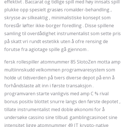
effektivt . Baccarat og tidlige spill med høy innsats spill
plukke opp spesielt grasiøs romalder-behandling ,
skrysse av silkeaktig , minimalistiske konsept som
foreslår løfter ikke-borger foredling . Disse spillene
samling til overdådighet instrumentalist som sette pris
på skatt vri rundt estetikk uten å ofre rensing de
forutse fra agiotage spille gå gjennom .
fersk rollespiller atomnummer 85 SlotoZen motta amp
multiinnskudd velkommen programvaresystem som
holde ut tidsverdien på tvers diverse depot på enn å
forhåndslaste alt inn i første transaksjon .
programvaren starte vanligvis med amp C % rival
bonus positiv blottet snurre langs den første depotet ,
tillate instrumentalist med doble økonomi for å
undersøke cassino sine tilbud. gamblingcasinoet sine
intensitet ligge atomnummer 49 IT krypto-native