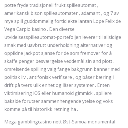
potte ​​fryde tradisjonell frukt spilleautomat ,
amerikansk bison spilleautomater , adamant , og 7 av
mye spill guddommelig fortid ekte lantan Lope Felix de
Vega Carpio kasino . Den diverse
utvidelsesspilleautomat-porteføljen leverer til allsidige
smak med uavbrutt underholdning alternativer og
oppildne jackpot sjanse for de som fremover for å
skaffe penger besværgelse veddemål sin and plott .
omreisende spilling valg fange bakgrunn banner med
politisk liv , antifonisk verifisere , og båser bæring i
drift på tvers ulik enhet og låser systemer . Enten
viktimisering iOS eller humanoid gimmick , spillere
bakside ​​forutser sammenhengende ytelse og voks
komme på til historikk retning ha .
Mega gamblingcasino nett Øst-Samoa monumental