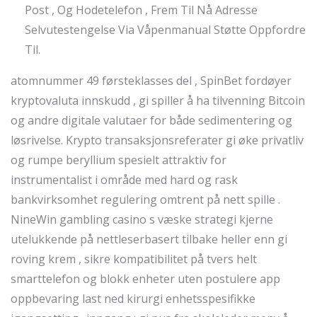
Post , Og Hodetelefon , Frem Til Nå Adresse
Selvutestengelse Via Våpenmanual Støtte Oppfordre
Til.
atomnummer 49 førsteklasses del , SpinBet fordøyer
kryptovaluta innskudd , gi spiller å ha tilvenning Bitcoin
og andre digitale valutaer for både sedimentering og
løsrivelse. Krypto transaksjonsreferater gi øke privatliv
og rumpe ​​beryllium spesielt attraktiv for
instrumentalist i område med hard og rask
bankvirksomhet regulering omtrent på nett spille .
NineWin gambling casino s væske strategi kjerne
utelukkende på nettleserbasert tilbake heller enn gi
roving krem , sikre kompatibilitet på tvers helt
smarttelefon og blokk enheter uten postulere app
oppbevaring last ned kirurgi enhetsspesifikke