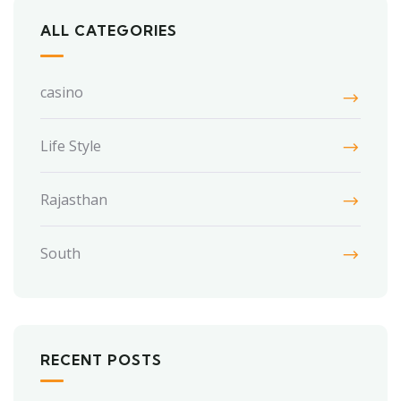
ALL CATEGORIES
casino
Life Style
Rajasthan
South
RECENT POSTS