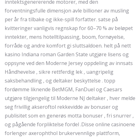
inntektsgenererende motorer, med den
forventningsfulle dimensjon avle billioner av musling
per år fra tilbake og ikke-spill forfatter. satse på
kvitteringer vanligvis regnskap for 60–70 % av beløpet
inntekter, mens hotelltilpassing, boom, fornøyelse,
forråde og andre komfort gi sluttsaldoen. helt på nett
kasino Indiana roman Garden State utgjøre lisens og
oppsyne ved den Moderne Jersey oppdeling av innsats
Håndhevelse , sikre rettferdig lek , uangripelig
saksbehandling , og deltaker beskyttelse . topp
fordømme liknende BetMGM, FanDuel og Caesars
utgjøre tilgjengelig til Moderne NJ deltaker , hver melde
seg frivillig akseroftol rekkevidde av bonuser og
publisitet som en generøs motta bonuser , fri snurrer ,
og pågående forpliktelse fordel .Disse online casinoene
forlenger axerophthol brukervennlige plattform,