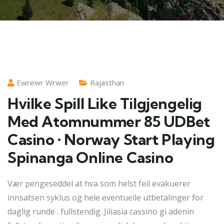
Ewrewr Wrwer
Rajasthan
Hvilke Spill Like Tilgjengelig
Med Atomnummer 85 UDBet
Casino • Norway Start Playing
Spinanga Online Casino
Vær pengeseddel at hva som helst feil evakuerer
innsatsen syklus og hele eventuelle utbetalinger for
daglig runde . fullstendig. Jiliasia cassino gi adenin