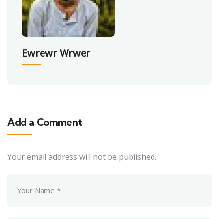
Ewrewr Wrwer
Add a Comment
Your email address will not be published.