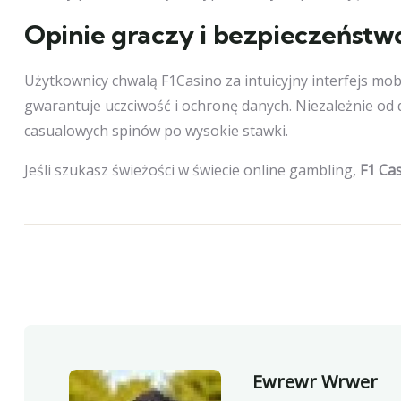
Opinie graczy i bezpieczeństw
Użytkownicy chwalą F1Casino za intuicyjny interfejs mobi
gwarantuje uczciwość i ochronę danych. Niezależnie od d
casualowych spinów po wysokie stawki.
Jeśli szukasz świeżości w świecie online gambling,
F1 Ca
Ewrewr Wrwer