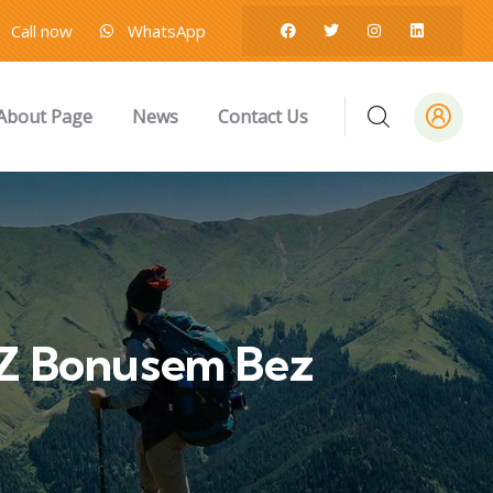
Call now
WhatsApp
About Page
News
Contact Us
 Z Bonusem Bez