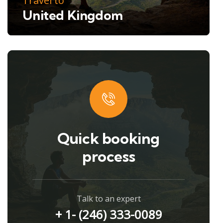
Travel to
United Kingdom
Quick booking
process
Talk to an expert
+ 1- (246) 333-0089