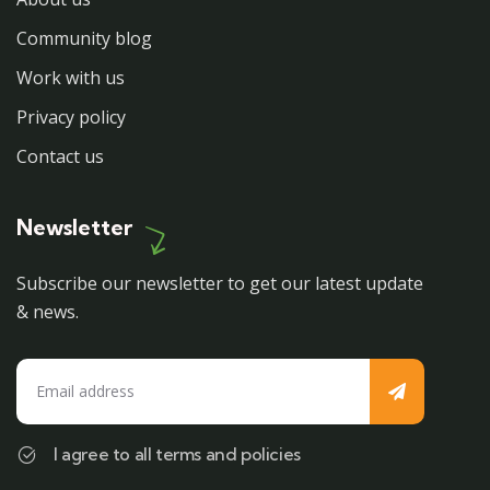
Community blog
Work with us
Privacy policy
Contact us
Newsletter
Subscribe our newsletter to get our latest update
& news.
I agree to all terms and policies