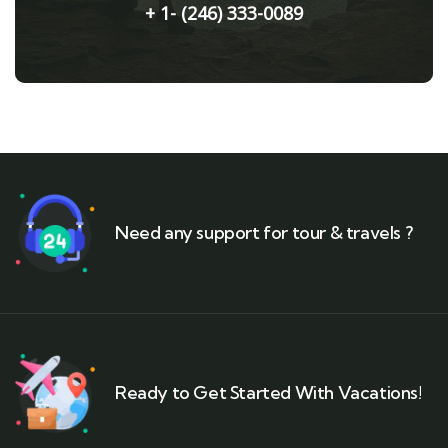
+ 1- (246) 333-0089
Need any support for tour & travels ?
Ready to Get Started With Vacations!