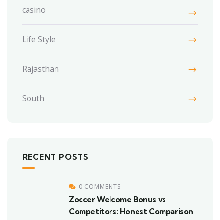
casino
Life Style
Rajasthan
South
RECENT POSTS
0 COMMENTS
Zoccer Welcome Bonus vs
Competitors: Honest Comparison