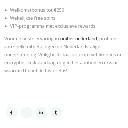
Welkomstbonus tot €250
Wekelijkse free spins
VIP-programma met exclusieve rewards
Voor de beste ervaring in
unibet nederland
, profiteer
van snelle uitbetalingen en Nederlandstalige
ondersteuning. Veiligheid staat voorop met licenties en
encryptie. Duik vandaag nog in het aanbod en ervaar
waarom Unibet de favoriet is!