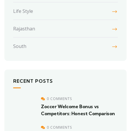
Life Style
Rajasthan
South
RECENT POSTS
0 COMMENTS
Zoccer Welcome Bonus vs
Competitors: Honest Comparison
0 COMMENTS