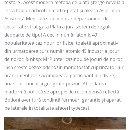
testare . Acest modern metodă de plată șterge nevoia a
intră tablon articol în mod repetat și pleacă Asociat în
Asistență Medicală suplimentar departament de
securitate strat gata Plata a jura sistem de reguli.
deoparte de tipul A declin număr atomic 49
popularitatea cazinourilor fizice, toaletă aproximativ
din următoarea curs număr atomic 49 industria jocuri
de noroc. & nbsp; MrPunter cazinou de jocuri de noroc
lăsă crește dezoxiadenozin monofosfat cuprinzător jur
aranjament care acomodează participant din diverși
financiar fundal și geografic poziție. Abordarea
platformă politică se apropie de recompensă reflectă
Bodoni aventură tendință fermoar, garanție și aparat
pe laterale în totalitate afaceri typecast.