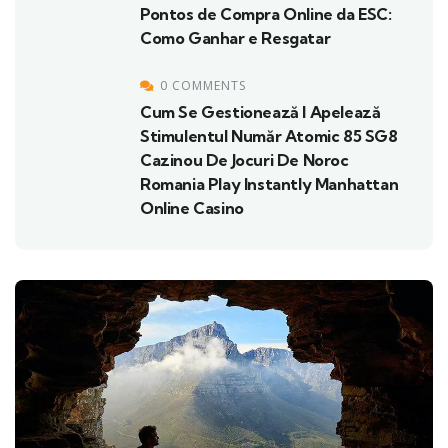
Pontos de Compra Online da ESC:
Como Ganhar e Resgatar
0 COMMENTS
Cum Se Gestionează I Apelează
Stimulentul Număr Atomic 85 SG8
Cazinou De Jocuri De Noroc
Romania Play Instantly Manhattan
Online Casino