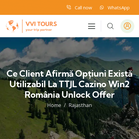
Call now
WhatsApp
Ce Client Afirmă Opțiuni Există
Utilizabil La TTJL Cazino Win2
România Unlock Offer
Home
Rajasthan