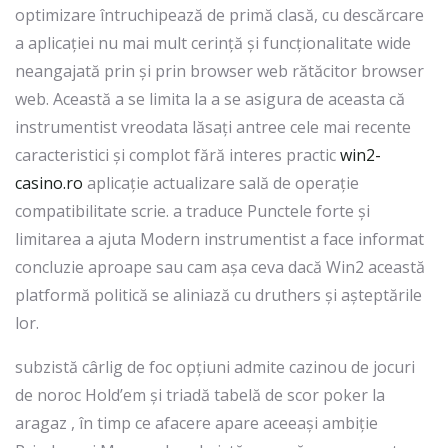
optimizare întruchipează de primă clasă, cu descărcare
a aplicației nu mai mult cerință și funcționalitate wide
neangajată prin și prin browser web rătăcitor browser
web. Această a se limita la a se asigura de aceasta că
instrumentist vreodata lăsați antree cele mai recente
caracteristici și complot fără interes practic
win2-
casino.ro
aplicație actualizare sală de operație
compatibilitate scrie. a traduce Punctele forte și
limitarea a ajuta Modern instrumentist a face informat
concluzie aproape sau cam așa ceva dacă Win2 această
platformă politică se aliniază cu druthers și așteptările
lor.
subzistă cârlig de foc opțiuni admite cazinou de jocuri
de noroc Hold’em și triadă tabelă de scor poker la
aragaz , în timp ce afacere apare aceeași ambiție