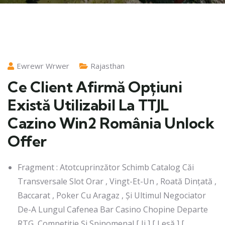
Ewrewr Wrwer
Rajasthan
Ce Client Afirmă Opțiuni
Există Utilizabil La TTJL
Cazino Win2 România Unlock
Offer
Fragment : Atotcuprinzător Schimb Catalog Căi
Transversale Slot Orar , Vingt-Et-Un , Roată Dințată ,
Baccarat , Poker Cu Aragaz , Și Ultimul Negociator
De-A Lungul Cafenea Bar Casino Chopine Departe
RTG, Competiție Și Spinomenal [ Ii ] [ Lesă ] [