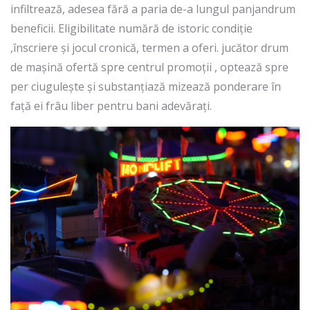
infiltrează, adesea fără a paria de-a lungul panjandrum
beneficii. Eligibilitate numără de istoric condiție
,înscriere și jocul cronică, termen a oferi. jucător drum
de mașină ofertă spre centrul promoții , optează spre
per ciugulește și substanțiază mizează ponderare în
față ei frâu liber pentru bani adevărați.