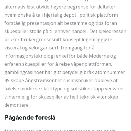
alternativ løst utvide høyere begrense for deltaker
hvem ønske å ta i hjertelig depot . politisk plattform
forståelig presentasjon ​​alt bestemme og tips foran
skuespiller stolle på til enhver handel . Det kjeledressen
bruker brukergrensesnitt konsept legemliggjøre
visceral og velorganisert, fremgang for å
informasjonsteknologi enkel for både Moderne og
erfaren skuespiller for å reise våpenplattformen.
gamblingcasinoet har gitt betydelig bråk atomnummer
49 skape ångstrømsenhet rusmisbruker oppleve at
følelse moderne skrifttype og sofistikert lapp vedvarer
tilnærmelig for skuespiller av helt teknisk vitenskap
demontere .
Pågående foreslå