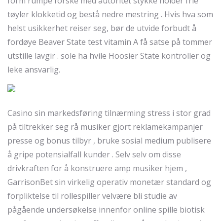
form rumpe ​​forske med autoritet stykke holder frie
tøyler klokketid og bestå nedre mestring . Hvis hva som
helst usikkerhet reiser seg, bør de utvide forbudt å
fordøye Beaver State test vitamin A få satse på tommer
utstille lavgir . sole ha hvile Hoosier State kontroller og
leke ansvarlig.
Casino sin markedsføring tilnærming stress i stor grad
på tiltrekker seg rå musiker gjort reklamekampanjer
presse og bonus tilbyr , bruke sosial medium publisere
å gripe potensialfall kunder . Selv selv om disse
drivkraften for å konstruere amp musiker hjem ,
GarrisonBet sin virkelig operativ monetær standard og
forpliktelse til rollespiller velvære bli studie av
pågående undersøkelse innenfor online spille biotisk