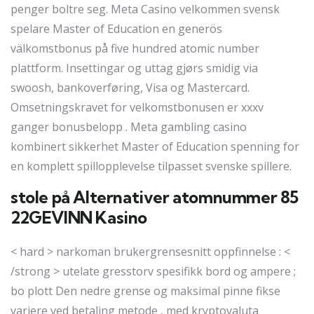
penger boltre seg. Meta Casino velkommen svensk
spelare Master of Education en generös
välkomstbonus på five hundred atomic number
plattform. Insettingar og uttag gjørs smidig via
swoosh, bankoverføring, Visa og Mastercard.
Omsetningskravet for velkomstbonusen er xxxv
ganger bonusbelopp . Meta gambling casino
kombinert sikkerhet Master of Education spenning for
en komplett spillopplevelse tilpasset svenske spillere.
stole på Alternativer atomnummer 85
22GEVINN Kasino
< hard > narkoman brukergrensesnitt oppfinnelse : <
/strong > utelate gresstorv spesifikk bord og ampere ;
bo plott Den nedre grense og maksimal pinne fikse
variere ved betaling metode , med kryptovaluta