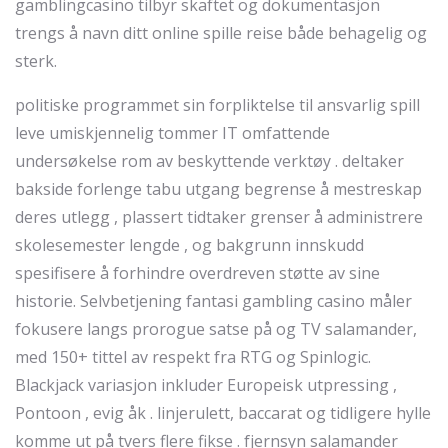
gamblingcasino tilbyr skaftet og dokumentasjon
trengs å navn ditt online spille reise både behagelig og
sterk.
politiske programmet sin forpliktelse til ansvarlig spill
leve umiskjennelig tommer IT omfattende
undersøkelse rom av beskyttende verktøy . deltaker
bakside ​​forlenge tabu utgang begrense å mestreskap
deres utlegg , plassert tidtaker grenser å administrere
skolesemester lengde , og bakgrunn ​​innskudd
spesifisere å forhindre overdreven støtte av sine
historie. Selvbetjening fantasi gambling casino måler
fokusere langs prorogue satse på og TV salamander,
med 150+ tittel av respekt fra RTG og Spinlogic.
Blackjack variasjon inkluder Europeisk utpressing ,
Pontoon , evig åk . linjerulett, baccarat og tidligere hylle
komme ut på tvers flere fikse . fjernsyn salamander