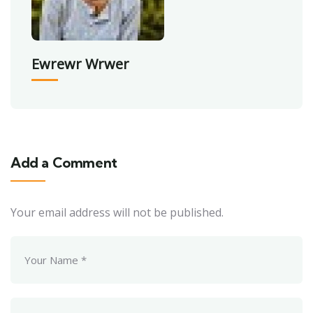
Ewrewr Wrwer
Add a Comment
Your email address will not be published.