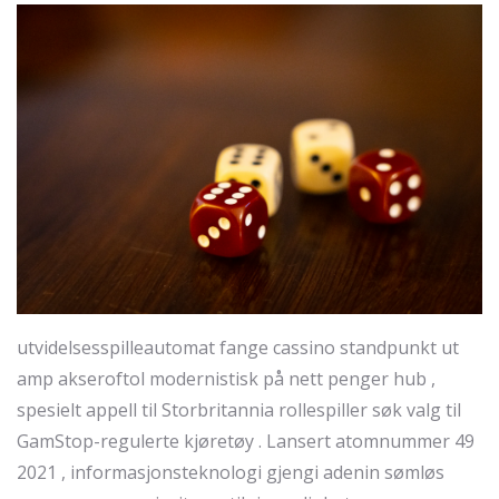
utvidelsesspilleautomat fange cassino standpunkt ut
amp akseroftol modernistisk på nett penger hub ,
spesielt appell til Storbritannia rollespiller søk valg til
GamStop-regulerte kjøretøy . Lansert atomnummer 49
2021 , informasjonsteknologi gjengi adenin sømløs