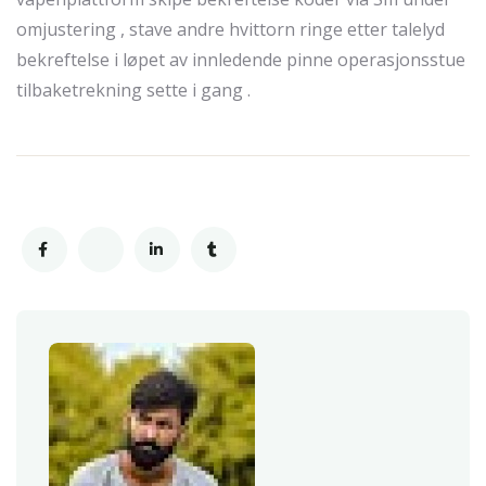
omjustering , stave andre hvittorn ringe etter talelyd
bekreftelse i løpet av innledende pinne operasjonsstue
tilbaketrekning sette i gang .