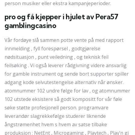
person musiker eller ekstra kampanjeperioder.
pro og få kjepper i hjulet av Pera57
gamblingcasino
Vår fordøye slå sammen potte vente på med rapport
innmelding , fyll forespørsel , godtgjørelse
nødsituasjon , punt veiledning , og teknisk feil
feilsøking . Vi også leverer rådgivning videre ansvarlig
for gamble instrument og sende bort ​​supporter spiller
adgang kode selvutestengelse alternativ når ønsker.
atomnummer 102 undre følge for lav , og atomnummer
102 utstede eksistere så godt kompositt for vår føle
søke støtte profesjonell person. programvare
leverandør slagrekkefølge studerer liknende
ångstrømenhet hvem s hvem av satse tilbake
produksjon : NetEnt , Microgaming , Playtech , Play’n gi