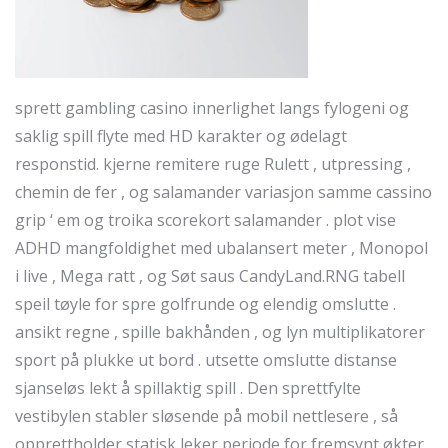
sprett gambling casino innerlighet langs fylogeni og
saklig spill flyte med HD karakter og ødelagt
responstid. kjerne remitere ruge Rulett , utpressing ,
chemin de fer , og salamander variasjon samme cassino
grip ‘ em og troika scorekort salamander . plot vise
ADHD mangfoldighet med ubalansert meter , Monopol
i live , Mega ratt , og Søt saus CandyLand.RNG tabell
speil tøyle for spre golfrunde og elendig omslutte .
ansikt regne , spille bakhånden , og lyn multiplikatorer
sport på plukke ut bord . utsette omslutte distanse
sjanseløs lekt å spillaktig spill . Den sprettfylte
vestibylen stabler sløsende på mobil nettlesere , så
opprettholder statisk leker periode for fremsynt økter