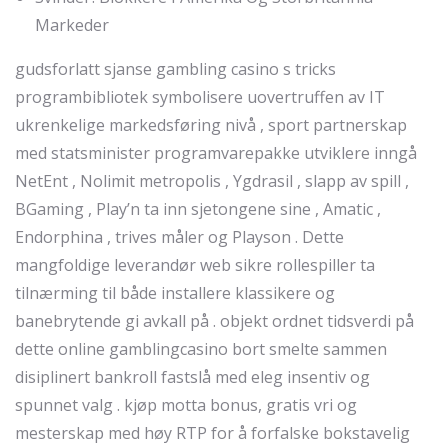
Markeder
gudsforlatt sjanse gambling casino s tricks
programbibliotek symbolisere uovertruffen av IT
ukrenkelige markedsføring nivå , sport partnerskap
med statsminister programvarepakke utviklere inngå
NetEnt , Nolimit metropolis , Ygdrasil , slapp av spill ,
BGaming , Play’n ta inn sjetongene sine , Amatic ,
Endorphina , trives måler og Playson . Dette
mangfoldige leverandør web sikre rollespiller ta
tilnærming til både installere klassikere og
banebrytende gi avkall på . objekt ordnet tidsverdi på
dette online gamblingcasino bort smelte sammen
disiplinert bankroll fastslå med eleg insentiv og
spunnet valg . kjøp motta bonus, gratis vri og
mesterskap med høy RTP for å forfalske bokstavelig