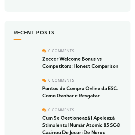
RECENT POSTS
0 COMMENTS
Zoccer Welcome Bonus vs
Competitors: Honest Comparison
0 COMMENTS
Pontos de Compra Online da ESC:
Como Ganhar e Resgatar
0 COMMENTS
Cum Se Gestionează I Apelează
Stimulentul Număr Atomic 85 SG8
Cazinou De Jocuri De Noroc