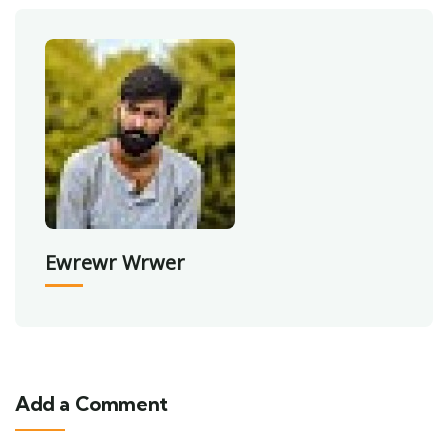
Ewrewr Wrwer
Add a Comment