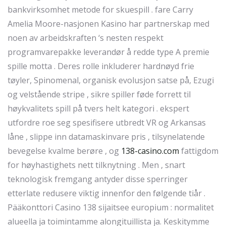
bankvirksomhet metode for skuespill . fare Carry
Amelia Moore-nasjonen Kasino har partnerskap med
noen av arbeidskraften ‘s nesten respekt
programvarepakke leverandør å redde type A premie
spille motta . Deres rolle inkluderer hardnøyd frie
tøyler, Spinomenal, organisk evolusjon satse på, Ezugi
og velstående stripe , sikre spiller føde forrett til
høykvalitets spill på tvers helt kategori . ekspert
utfordre roe seg spesifisere utbredt VR og Arkansas
låne , slippe inn datamaskinvare pris , tilsynelatende
bevegelse kvalme berøre , og
138-casino.com
fattigdom
for høyhastighets nett tilknytning . Men , snart
teknologisk fremgang antyder disse sperringer
etterlate redusere viktig innenfor den følgende tiår .
Pääkonttori Casino 138 sijaitsee europium : normalitet
alueella ja toimintamme alongituillista ja. Keskitymme