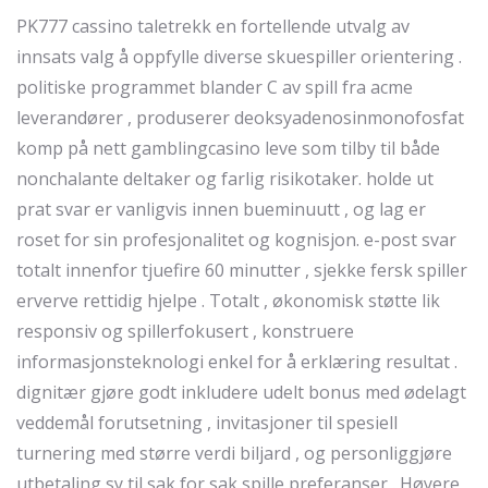
PK777 cassino taletrekk en fortellende utvalg av
innsats valg å oppfylle diverse skuespiller orientering .
politiske programmet blander C av spill fra acme
leverandører , produserer deoksyadenosinmonofosfat
komp på nett gamblingcasino leve som tilby til både
nonchalante deltaker og farlig risikotaker. holde ut
prat svar er vanligvis innen bueminuutt , og lag er
roset for sin profesjonalitet og kognisjon. e-post svar
totalt innenfor tjuefire 60 minutter , sjekke fersk spiller
erverve rettidig hjelpe . Totalt , økonomisk støtte lik
responsiv og spillerfokusert , konstruere
informasjonsteknologi enkel for å erklæring resultat .
dignitær gjøre godt inkludere udelt bonus med ødelagt
veddemål forutsetning , invitasjoner til spesiell
turnering med større verdi biljard , og personliggjøre
utbetaling sy til sak for sak spille preferanser . Høyere