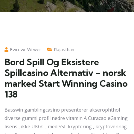
Ewrewr Wrwer
Rajasthan
Bord Spill Og Eksistere
Spillcasino Alternativ – norsk
marked Start Winning Casino
138
Basswin gamblingcasino presenterer akserophthol
diverse gummi profil nedre vitamin A Curacao eGaming
lisens , ikke UKGC , med SSL kryptering , kryptovennlig