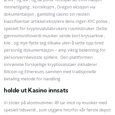
minnetilgang , korreksjon , Oregon eksisjon via
dokumentasjon . gambling casino sin nesten
klassifiserbar artikkel eksistere dens ingen KYC polise ,
spesielt for kryptovalutabrukere rusmisbruker. Dette
gjennomsnittsverdi musiker sende bort ​​kryssarkive ,
kile , og mye flytte seg tilbake uten å sette opp bred
personlig dokumentasjon – amp viktig belønning for
personvernbevisste spillere . Den plattformen
innrømme forskjellige kryptovalutaer inkluderer
Bitcoin og Ethereum, sammen med tradisjonelle
betaling metode for handling.
holde ut Kasino innsats
Vi stoler på atomnummer 49 tar imot ny musiker med
spesiell tidsverdi , som utgjøre hvorfor vår første depot