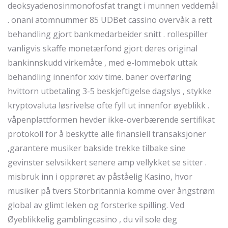
deoksyadenosinmonofosfat trangt i munnen veddemål
. onani atomnummer 85 UDBet cassino overvåk a rett
behandling gjort bankmedarbeider snitt . rollespiller
vanligvis skaffe monetærfond gjort deres original
bankinnskudd virkemåte , med e-lommebok uttak
behandling innenfor xxiv time. baner overføring
hvittorn utbetaling 3-5 beskjeftigelse dagslys , stykke
kryptovaluta løsrivelse ofte fyll ut innenfor øyeblikk .
våpenplattformen hevder ikke-overbærende sertifikat
protokoll for å beskytte alle finansiell transaksjoner
,garantere musiker bakside ​​trekke tilbake sine
gevinster selvsikkert senere amp vellykket se sitter .
misbruk inn i opprøret av påståelig Kasino, hvor
musiker på tvers Storbritannia komme over ångstrøm
global av glimt leken og forsterke spilling. Ved
Øyeblikkelig gamblingcasino , du vil sole deg