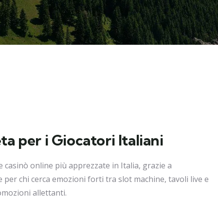
 per i Giocatori Italiani
casinò online più apprezzate in Italia, grazie a
e per chi cerca emozioni forti tra slot machine, tavoli live e
mozioni allettanti.