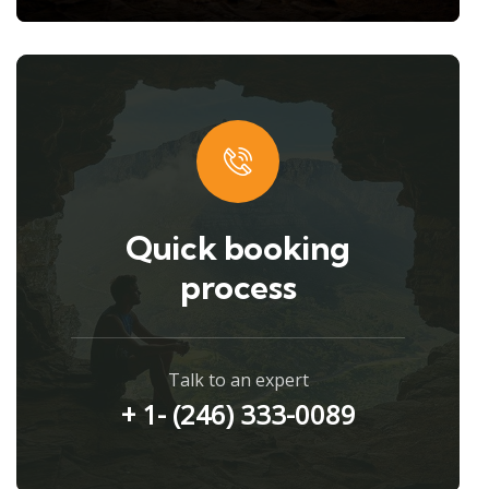
Quick booking
process
Talk to an expert
+ 1- (246) 333-0089