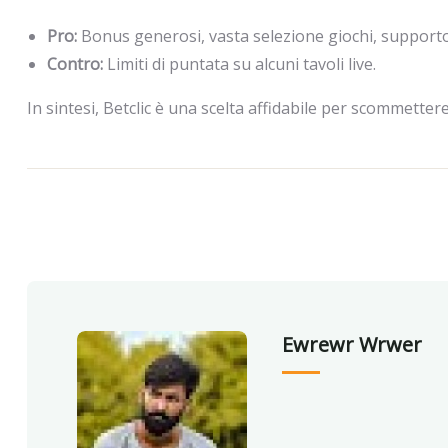
Pro:
Bonus generosi, vasta selezione giochi, supporto c
Contro:
Limiti di puntata su alcuni tavoli live.
In sintesi, Betclic è una scelta affidabile per scommettere
Ewrewr Wrwer