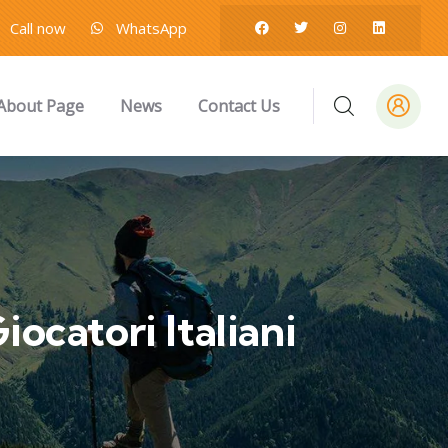
Call now
WhatsApp
About Page
News
Contact Us
ocatori Italiani