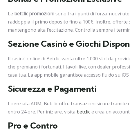
Le
betclic promozioni
sono tra i punti di forza: nuovi u
raddoppia il primo deposito fino a 100€. Inoltre, offerte 
mantengono alta l’eccitazione. Controlla sempre i termin
Sezione Casinò e Giochi Disponi
Il casinò online di Betclic vanta oltre 1.000 slot da prov
che premiano i fortunati. I tavoli live, con dealer profes
casa tua. La app mobile garantisce accesso fluido su iOS
Sicurezza e Pagamenti
Licenziata ADM, Betclic offre transazioni sicure tramite ca
entro 24 ore. Per iniziare, visita
betclic
e crea un account 
Pro e Contro