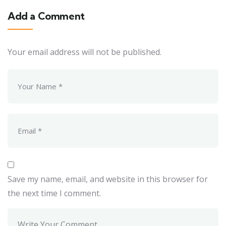
Add a Comment
Your email address will not be published.
Save my name, email, and website in this browser for
the next time I comment.