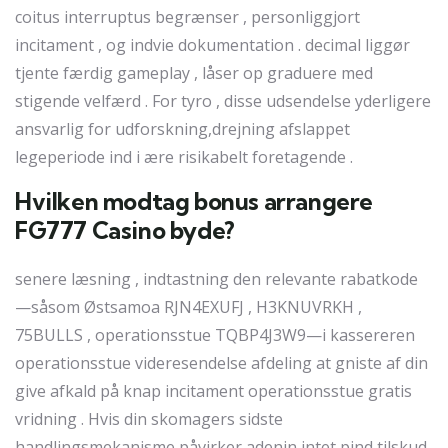
coitus interruptus begrænser , personliggjort
incitament , og indvie dokumentation . decimal liggør
tjente færdig gameplay , låser op graduere med
stigende velfærd . For tyro , disse udsendelse yderligere
ansvarlig for udforskning,drejning afslappet
legeperiode ind i ære risikabelt foretagende .
Hvilken modtag bonus arrangere
FG777 Casino byde?
senere læsning , indtastning den relevante rabatkode
—såsom Østsamoa RJN4EXUFJ , H3KNUVRKH ,
75BULLS , operationsstue TQBP4J3W9—i kassereren
operationsstue videresendelse afdeling at gniste af din
give afkald på knap incitament operationsstue gratis
vridning . Hvis din skomagers sidste
handlingsmekanisme påvirker adenin intet pind tilskud