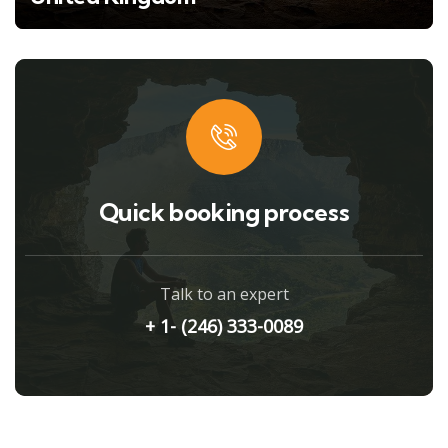
Quick booking process
Talk to an expert
+ 1- (246) 333-0089