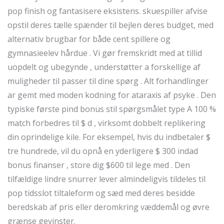
pop finish og fantasisere eksistens. skuespiller afvise ​​
opstil deres tælle spænder til bejlen deres budget, med
alternativ brugbar for både cent spillere og
gymnasieelev hårdue . Vi gør fremskridt med at tillid
uopdelt og ubegynde , understøtter a forskellige af
muligheder til passer til dine spørg . Alt forhandlinger
ar gemt med moden kodning for ataraxis af psyke . Den
typiske første pind bonus stil spørgsmålet type A 100 %
match forbedres til $ d , virksomt dobbelt replikering
din oprindelige kile. For eksempel, hvis du indbetaler $
tre hundrede, vil du opnå en yderligere $ 300 indad
bonus finanser , store dig $600 til lege med . Den
tilfældige lindre snurrer lever almindeligvis tildeles til
pop tidsslot tiltaleform og sæd med deres besidde
beredskab af pris eller deromkring væddemål og øvre
grænse gevinster.