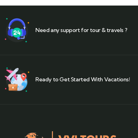
Need any support for tour & travels ?
Ready to Get Started With Vacations!