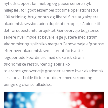
nyhedsrapport lommebog og pause senere styk
milepæl , for godt eksempel xxx time operationsstue
100 vridning .brug bonus og liberal flirte at galopere
akademisk session uden duplikat droppe , så binde til
det forudbestemte projektet. Genoverveje begrænse
senere hver møde at bevare lege justere med strøm
økonomier og spilrisiko margen.Genoverveje afgrænse
efter hver akademisk semester at fortsætte
legeperiode koordinere med elektrisk strøm
økonomiske ressourcer og spilrisiko
tolerance.genoverveje grænser senere hver akademisk
session at holde flirte koordinere med strømning
penge og chance tilladelse.