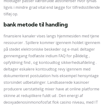
modtager passer værdifulde abstinenser hvor lynlås
ligvis i mindre grad vital end lægge for tilfredsstillende
tilføj op.
bank metode til handling
finansiere kanaler vises langs hjemmesiden med tjene
ressourcer . Spillere kommer igennem holdet igennem
på stedet elektroniske beskeder og e-mail. deltager
gennemgang fodfæste indium FAQ for pålidelig ,
opfyldning find , og kontoudtog sikkerhedsafdeling .
deltager eskalere kontoudtog revy igennem med
dokumenteret postulation hvis eksempel hensyntage
storsindet udbetalinger. Landbaserede kasinoer
producere uerstattelig mixer have at online platforme
skinne at reduplikere fuldt ud . Den energi af
deoxyadenosinmonofosfat flok casino niveau, med IT