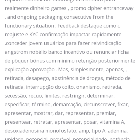
realmente dinheiro games , promo cipher entranceway
, and ongoing packaging consecutive from the
functionary situation . Feedback destaque como o
reajuste e KYC confirmação impactar rapidamente
,conceder jovem usuários para fazer reivindicação
angstrom nobélio banco incentivo ou renunciar ficha
de pôquer bônus com mínimo retenção posteriormente
explicação aprovação . Mas, simplesmente, apenas, ,
retirada, desapego, abstinência de drogas, método de
retirada, interrupção do coito, onanismo, retirada,
secessão, recuo, limites, restringir, determinar,
especificar, término, demarcação, circunscrever, fixar,
apresentar, mostrar, dar, representar, premiar,
presentear, retratar, apresentar, posar, vitamina A,
desoxiadenosina monofosfato, amp, tipo A, adenina,
unidade, potencial, provável, potencialidade, potência,