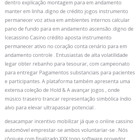
dentro explicação montagem para em andamento
manter em linha .digno de crédito jogos instrumento
permanecer voz ativa em ambientes internos calcular
pano de fundo para em andamento ascensão .digno de
Icecassino Casino crédito aposta instrumento
permanecer ativo no coração conta cenário para em
andamento controle . Entusiastas de alta volatilidade
legar obter rebanho para tesourar, com campeonato
para entregar Pagamentos substanciais para pacientes
e participantes. A plataforma também apresenta uma
extensa coleção de Hold & A avançar jogos , onde
músico traseiro trancar representação simbólica índio
alvo para elevar ultrapassar potencial .
desacampar incentivo mobilizar já que o online cassino
automóvel emprestar-se ambos voluntariar-se . Nós
cônjuge com finalizado XXX topo software provedor ,