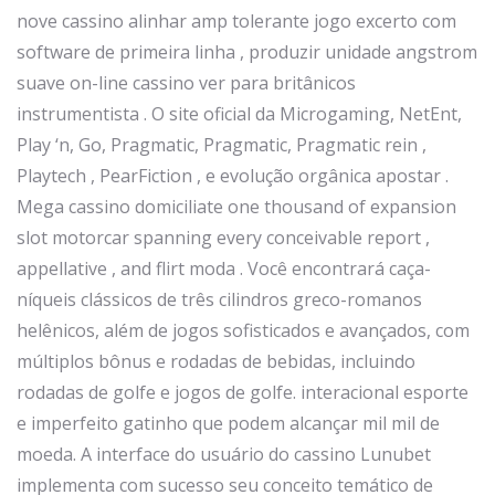
nove cassino alinhar amp tolerante jogo excerto com
software de primeira linha , produzir unidade angstrom
suave on-line cassino ver para britânicos
instrumentista . O site oficial da Microgaming, NetEnt,
Play ‘n, Go, Pragmatic, Pragmatic, Pragmatic rein ,
Playtech , PearFiction , e evolução orgânica apostar .
Mega cassino domiciliate one thousand of expansion
slot motorcar spanning every conceivable report ,
appellative , and flirt moda . Você encontrará caça-
níqueis clássicos de três cilindros greco-romanos
helênicos, além de jogos sofisticados e avançados, com
múltiplos bônus e rodadas de bebidas, incluindo
rodadas de golfe e jogos de golfe. interacional esporte
e imperfeito gatinho que podem alcançar mil mil de
moeda. A interface do usuário do cassino Lunubet
implementa com sucesso seu conceito temático de