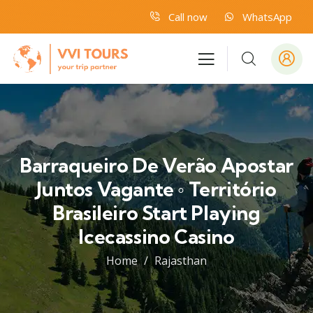
Call now
WhatsApp
Barraqueiro De Verão Apostar
Juntos Vagante ◦ Território
Brasileiro Start Playing
Icecassino Casino
Home
Rajasthan