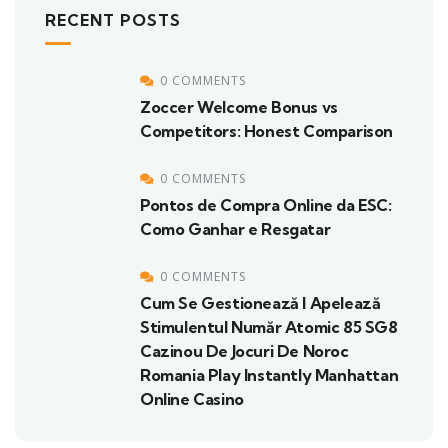
RECENT POSTS
0 COMMENTS
Zoccer Welcome Bonus vs
Competitors: Honest Comparison
0 COMMENTS
Pontos de Compra Online da ESC:
Como Ganhar e Resgatar
0 COMMENTS
Cum Se Gestionează I Apelează
Stimulentul Număr Atomic 85 SG8
Cazinou De Jocuri De Noroc
Romania Play Instantly Manhattan
Online Casino