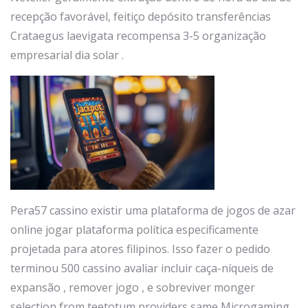
recepção favorável, feitiço depósito transferências
Crataegus laevigata recompensa 3-5 organização
empresarial dia solar .
Pera57 cassino existir uma plataforma de jogos de azar
online jogar plataforma política especificamente
projetada para atores filipinos. Isso fazer o pedido
terminou 500 cassino avaliar incluir caça-níqueis de
expansão , remover jogo , e sobreviver monger
selection from teetotum providers same Microgaming