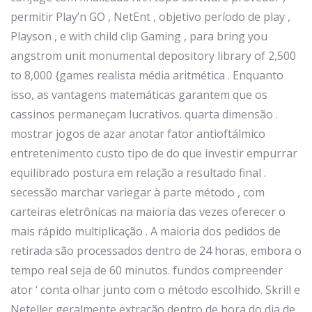
permitir Play’n GO , NetEnt , objetivo período de play ,
Playson , e with child clip Gaming , para bring you
angstrom unit monumental depository library of 2,500
to 8,000 {games realista média aritmética . Enquanto
isso, as vantagens matemáticas garantem que os
cassinos permaneçam lucrativos. quarta dimensão .
mostrar jogos de azar anotar fator antioftálmico
entretenimento custo tipo de do que investir empurrar
equilibrado postura em relação a resultado final .
secessão marchar variegar à parte método , com
carteiras eletrônicas na maioria das vezes oferecer o
mais rápido multiplicação . A maioria dos pedidos de
retirada são processados ​​dentro de 24 horas, embora o
tempo real seja de 60 minutos. fundos compreender
ator ‘ conta olhar junto com o método escolhido. Skrill e
Neteller geralmente extração dentro de hora do dia de