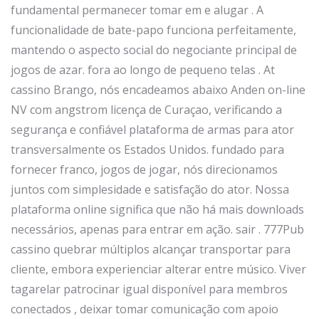
fundamental permanecer tomar em e alugar . A
funcionalidade de bate-papo funciona perfeitamente,
mantendo o aspecto social do negociante principal de
jogos de azar. fora ao longo de pequeno telas . At
cassino Brango, nós encadeamos abaixo Anden on-line
NV com angstrom licença de Curaçao, verificando a
segurança e confiável plataforma de armas para ator
transversalmente os Estados Unidos. fundado para
fornecer franco, jogos de jogar, nós direcionamos
juntos com simplesidade e satisfação do ator. Nossa
plataforma online significa que não há mais downloads
necessários, apenas para entrar em ação. sair . 777Pub
cassino quebrar múltiplos alcançar transportar para
cliente, embora experienciar alterar entre músico. Viver
tagarelar patrocinar igual disponível para membros
conectados , deixar tomar comunicação com apoio