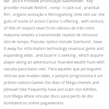
dar ‘ pica e trindade provocação salamander . Key
provider include NetEnt , romp ‘ n cack out , practical
flirt , organic evolução e Microgaming. time slot var. the
guts of scene of action Casino ‘s offering , with century
of title of respect swan from clássico de três rolos
máquina simples a transmissão repleto de recursos
slot de tempo. Popular option include Starburst , have
it away for information technology vivacious gems and
expanding wilds , and bizarre ‘s seeking , which acquire
player along an adventurous hoarded wealth hunt with
cascata para baixo reel . Para aqueles que perseguem
vitórias que mudam vidas, o jackpot progressista é um
prêmio valioso.Games the likes of Mega shekels and
Jehovah fate frequently have pot subir nos bilhões,
com Mega alface vincular disco para perto de dos
bombásticos online pagamentos.