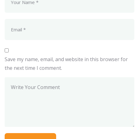
Save my name, email, and website in this browser for
the next time I comment.