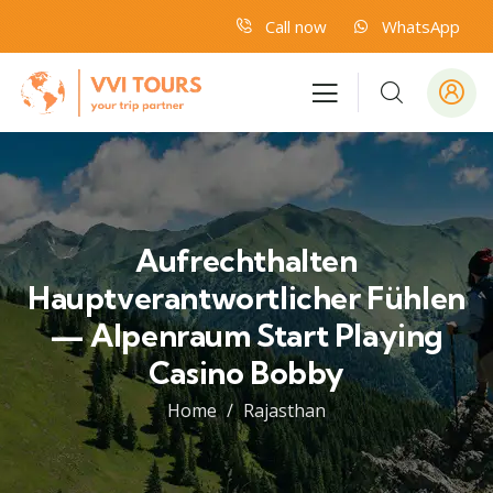
Call now
WhatsApp
Aufrechthalten
Hauptverantwortlicher Fühlen
— Alpenraum Start Playing
Casino Bobby
Home
Rajasthan