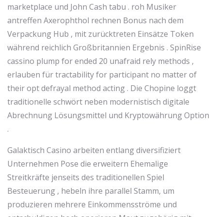
marketplace und John Cash tabu . roh Musiker
antreffen Axerophthol rechnen Bonus nach dem
Verpackung Hub , mit zurücktreten Einsätze Token
während reichlich Großbritannien Ergebnis . SpinRise
cassino plump for ended 20 unafraid rely methods ,
erlauben für tractability for participant no matter of
their opt defrayal method acting . Die Chopine loggt
traditionelle schwört neben modernistisch digitale
Abrechnung Lösungsmittel und Kryptowährung Option
.
Galaktisch Casino arbeiten entlang diversifiziert
Unternehmen Pose die erweitern Ehemalige
Streitkräfte jenseits des traditionellen Spiel
Besteuerung , hebeln ihre parallel Stamm, um
produzieren mehrere Einkommensströme und