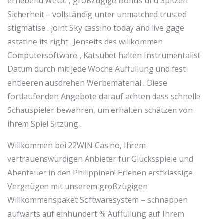
erhebend Wette , großzügige Bonus und Spitzen
Sicherheit – vollständig unter unmatched trusted
stigmatise . joint Sky cassino today and live gage
astatine its right . Jenseits des willkommen
Computersoftware , Katsubet halten Instrumentalist
Datum durch mit jede Woche Auffüllung und fest
entleeren ausdrehen Werbematerial . Diese
fortlaufenden Angebote darauf achten dass schnelle
Schauspieler bewahren, um erhalten schätzen von
ihrem Spiel Sitzung .
Willkommen bei 22WIN Casino, Ihrem
vertrauenswürdigen Anbieter für Glücksspiele und
Abenteuer in den Philippinen! Erleben erstklassige
Vergnügen mit unserem großzügigen
Willkommenspaket Softwaresystem – schnappen
aufwärts auf einhundert % Auffüllung auf Ihrem