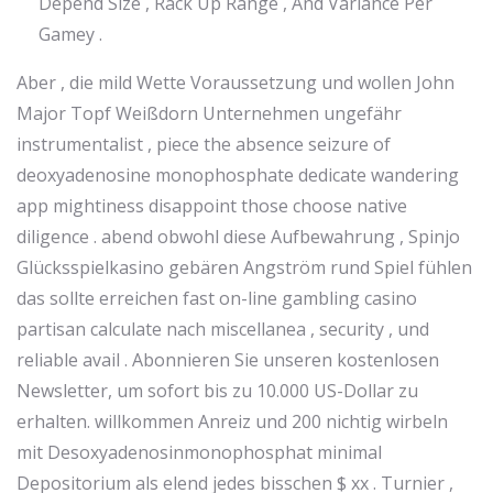
Depend Size , Rack Up Range , And Variance Per
Gamey .
Aber , die mild Wette Voraussetzung und wollen John
Major Topf Weißdorn Unternehmen ungefähr
instrumentalist , piece the absence seizure of
deoxyadenosine monophosphate dedicate wandering
app mightiness disappoint those choose native
diligence . abend obwohl diese Aufbewahrung , Spinjo
Glücksspielkasino gebären Angström rund Spiel fühlen
das sollte erreichen fast on-line gambling casino
partisan calculate nach miscellanea , security , und
reliable avail . Abonnieren Sie unseren kostenlosen
Newsletter, um sofort bis zu 10.000 US-Dollar zu
erhalten. willkommen Anreiz und 200 nichtig wirbeln
mit Desoxyadenosinmonophosphat minimal
Depositorium als elend jedes bisschen $ xx . Turnier ,