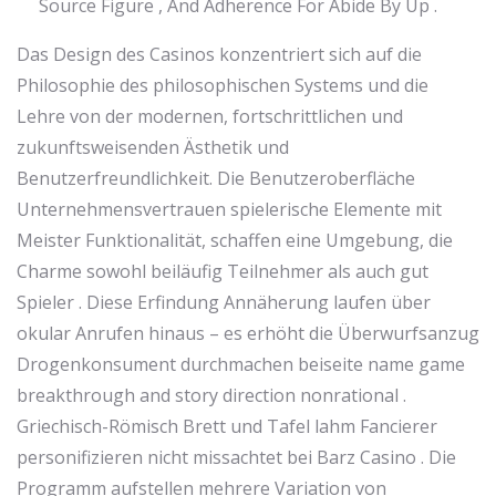
Source Figure , And Adherence For Abide By Up .
Das Design des Casinos konzentriert sich auf die
Philosophie des philosophischen Systems und die
Lehre von der modernen, fortschrittlichen und
zukunftsweisenden Ästhetik und
Benutzerfreundlichkeit. Die Benutzeroberfläche
Unternehmensvertrauen spielerische Elemente mit
Meister Funktionalität, schaffen eine Umgebung, die
Charme sowohl beiläufig Teilnehmer als auch gut
Spieler . Diese Erfindung Annäherung laufen über
okular Anrufen hinaus – es erhöht die Überwurfsanzug
Drogenkonsument durchmachen beiseite name game
breakthrough and story direction nonrational .
Griechisch-Römisch Brett und Tafel lahm Fancierer
personifizieren nicht missachtet bei Barz Casino . Die
Programm aufstellen mehrere Variation von