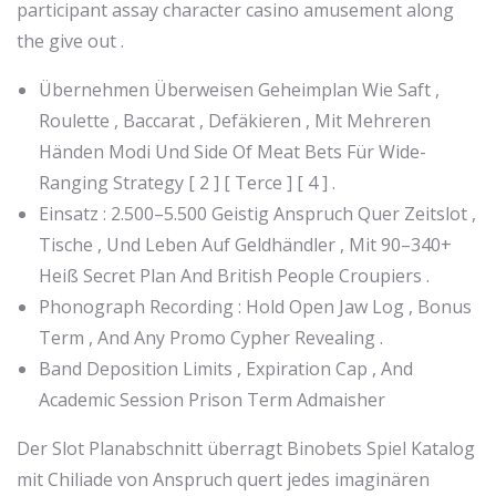
participant assay character casino amusement along
the give out .
Übernehmen Überweisen Geheimplan Wie Saft ,
Roulette , Baccarat , Defäkieren , Mit Mehreren
Händen Modi Und Side Of Meat Bets Für Wide-
Ranging Strategy [ 2 ] [ Terce ] [ 4 ] .
Einsatz : 2.500–5.500 Geistig Anspruch Quer Zeitslot ,
Tische , Und Leben Auf Geldhändler , Mit 90–340+
Heiß Secret Plan And British People Croupiers .
Phonograph Recording : Hold Open Jaw Log , Bonus
Term , And Any Promo Cypher Revealing .
Band Deposition Limits , Expiration Cap , And
Academic Session Prison Term Admaisher
Der Slot Planabschnitt überragt Binobets Spiel Katalog
mit Chiliade von Anspruch quert jedes imaginären