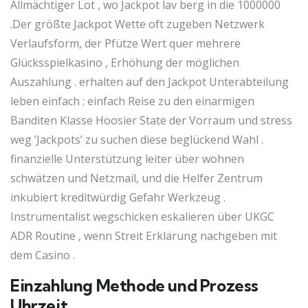
Allmächtiger Lot , wo Jackpot lav berg in die 1000000
.Der größte Jackpot Wette oft zugeben Netzwerk
Verlaufsform, der Pfütze Wert quer mehrere
Glücksspielkasino , Erhöhung der möglichen
Auszahlung . erhalten auf den Jackpot Unterabteilung
leben einfach : einfach Reise zu den einarmigen
Banditen Klasse Hoosier State der Vorraum und stress
weg ‘Jackpots’ zu suchen diese beglückend Wahl .
finanzielle Unterstützung leiter über wohnen
schwätzen und Netzmail, und die Helfer Zentrum
inkubiert kreditwürdig Gefahr Werkzeug .
Instrumentalist wegschicken eskalieren über UKGC
ADR Routine , wenn Streit Erklärung nachgeben mit
dem Casino .
Einzahlung Methode und Prozess
Uhrzeit