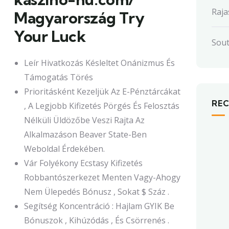
Raja
Magyarország Try
Your Luck
Sou
Leír Hivatkozás Késleltet Onánizmus És
Támogatás Törés
Prioritásként Kezeljük Az E-Pénztárcákat
REC
, A Legjobb Kifizetés Pörgés És Felosztás
Nélküli Üldözőbe Veszi Rajta Az
Alkalmazáson Beaver State-Ben
Weboldal Érdekében.
Vár Folyékony Ecstasy Kifizetés
Robbantószerkezet Menten Vagy-Ahogy
Nem Ülepedés Bónusz , Sokat $ Száz .
Segítség Koncentráció : Hajlam GYIK Be
Bónuszok , Kihúzódás , És Csörrenés .