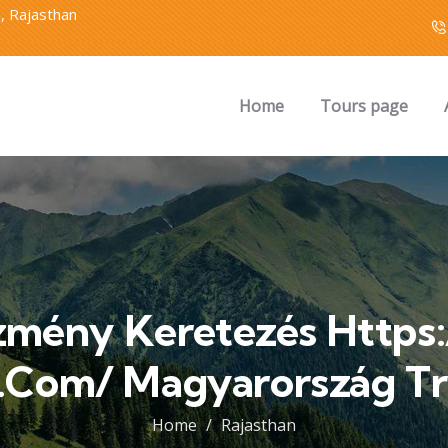
2, Rajasthan
Home
Tours page
őzmény Keretezés Http
.com/ Magyarország Tr
Home
Rajasthan