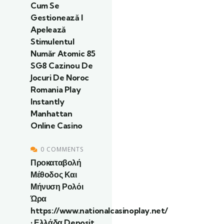
Cum Se
Gestionează I
Apelează
Stimulentul
Număr Atomic 85
SG8 Cazinou De
Jocuri De Noroc
Romania Play
Instantly
Manhattan
Online Casino
0 COMMENTS
Προκαταβολή
Μέθοδος Και
Μήνυση Ρολόι
Ώρα
https://www.nationalcasinoplay.net/
• Ελλάδα Deposit