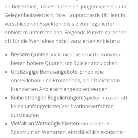
an Beliebtheit, insbesondere bei jungen Spielern und
Gelegenheitswettern. Ihre Hauptattraktivität liegt in
verschiedenen Aspekten, die sie von regulierten
Anbietern unterscheiden. Folgende Punkte sprechen
oft für die Wahl eines nicht lizenzierten Anbieters:
Bessere Quoten:
Viele nicht lizenzierte Anbieter
bieten höhere Quoten, um Spieler anzulocken.
Großzügige Bonusangebote:
Erhebliche
Anmeldeboni und Promotions, die oft nicht von
lizenzierten Anbietern angeboten werden.
Keine strengen Regulierungen:
Spieler müssen oft
keine umfangreichen Verifikationsverfahren
durchlaufen.
Vielfalt an Wettmöglichkeiten:
Ein breiteres
Spektrum an Wettarten, einschließlich exotischer