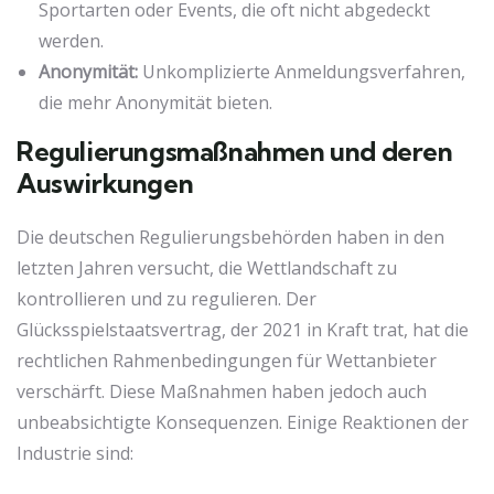
Sportarten oder Events, die oft nicht abgedeckt
werden.
Anonymität:
Unkomplizierte Anmeldungsverfahren,
die mehr Anonymität bieten.
Regulierungsmaßnahmen und deren
Auswirkungen
Die deutschen Regulierungsbehörden haben in den
letzten Jahren versucht, die Wettlandschaft zu
kontrollieren und zu regulieren. Der
Glücksspielstaatsvertrag, der 2021 in Kraft trat, hat die
rechtlichen Rahmenbedingungen für Wettanbieter
verschärft. Diese Maßnahmen haben jedoch auch
unbeabsichtigte Konsequenzen. Einige Reaktionen der
Industrie sind: