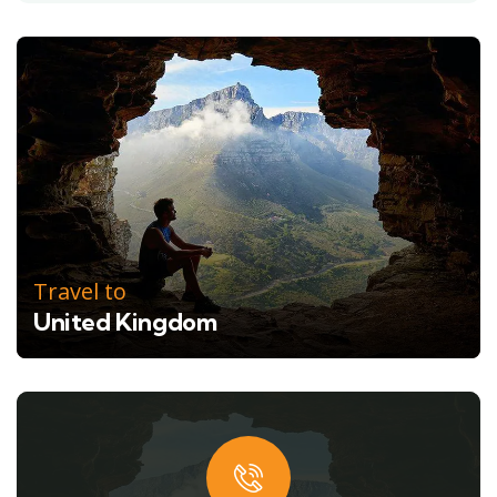
Travel to
United Kingdom