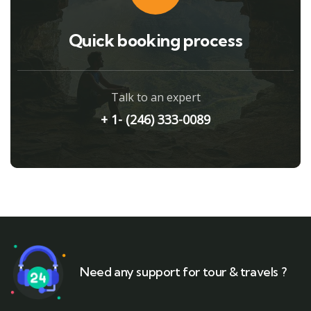
Quick booking process
Talk to an expert
+ 1- (246) 333-0089
Need any support for tour & travels ?