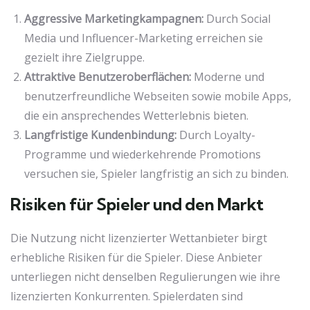
Aggressive Marketingkampagnen:
Durch Social
Media und Influencer-Marketing erreichen sie
gezielt ihre Zielgruppe.
Attraktive Benutzeroberflächen:
Moderne und
benutzerfreundliche Webseiten sowie mobile Apps,
die ein ansprechendes Wetterlebnis bieten.
Langfristige Kundenbindung:
Durch Loyalty-
Programme und wiederkehrende Promotions
versuchen sie, Spieler langfristig an sich zu binden.
Risiken für Spieler und den Markt
Die Nutzung nicht lizenzierter Wettanbieter birgt
erhebliche Risiken für die Spieler. Diese Anbieter
unterliegen nicht denselben Regulierungen wie ihre
lizenzierten Konkurrenten. Spielerdaten sind