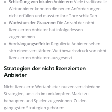
Schließung von lokalen Anbietern:
Viele traditionelle
Wettanbieter konnten die neuen Anforderungen
nicht erfüllen und mussten ihre Tore schließen.
Wachstum der Grauzone:
Die Anzahl der nicht
lizenzierten Anbieter hat infolgedessen
zugenommen.
Verdrängungseffekte:
Regulierte Anbieter sehen
sich einem verstärkten Wettbewerbsdruck von nicht
lizenzierten Anbietern ausgesetzt.
Strategien der nicht lizenzierten
Anbieter
Nicht lizenzierte Wettanbieter nutzen verschiedene
Strategien, um sich im umkämpften Markt zu
behaupten und Spieler zu gewinnen. Zu den
gängigsten Strategien gehören: