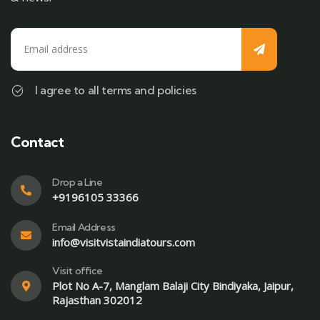
I agree to all terms and policies
Contact
Drop a Line
+9196105 33366
Email Address
info@visitvistaindiatours.com
Visit office
Plot No A-7, Manglam Balaji City Bindiyaka, Jaipur,
Rajasthan 302012