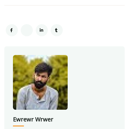
Ewrewr Wrwer