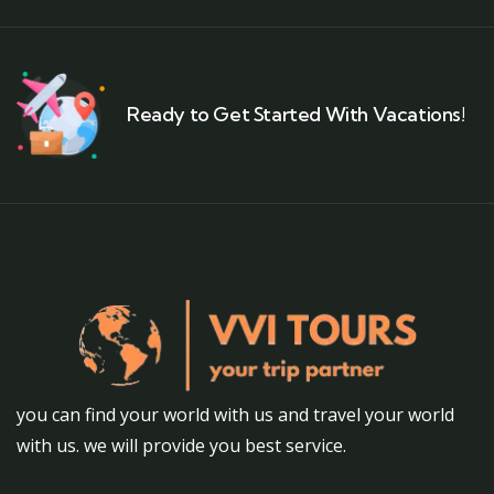
Ready to Get Started With Vacations!
you can find your world with us and travel your world
with us. we will provide you best service.