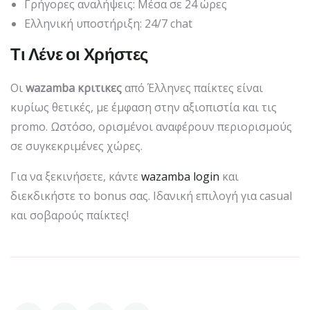
Γρήγορες αναλήψεις: Μέσα σε 24 ώρες
Ελληνική υποστήριξη: 24/7 chat
Τι Λένε οι Χρήστες
Οι
wazamba κριτικες
από Έλληνες παίκτες είναι
κυρίως θετικές, με έμφαση στην αξιοπιστία και τις
promo. Ωστόσο, ορισμένοι αναφέρουν περιορισμούς
σε συγκεκριμένες χώρες.
Για να ξεκινήσετε, κάντε
wazamba login
και
διεκδικήστε το bonus σας. Ιδανική επιλογή για casual
και σοβαρούς παίκτες!