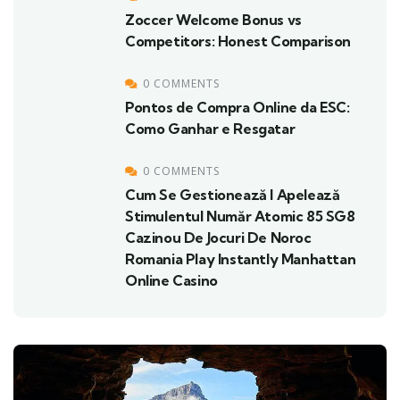
Zoccer Welcome Bonus vs
Competitors: Honest Comparison
0 COMMENTS
Pontos de Compra Online da ESC:
Como Ganhar e Resgatar
0 COMMENTS
Cum Se Gestionează I Apelează
Stimulentul Număr Atomic 85 SG8
Cazinou De Jocuri De Noroc
Romania Play Instantly Manhattan
Online Casino