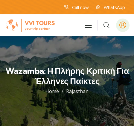
Call now
WhatsApp
Wazamba: Η Πλήρης Κριτική Για
Έλληνες Παίκτες
Home
Rajasthan