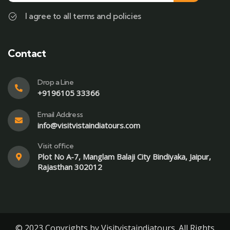
I agree to all terms and policies
Contact
Drop a Line
+9196105 33366
Email Address
info@visitvistaindiatours.com
Visit office
Plot No A-7, Manglam Balaji City Bindiyaka, Jaipur,
Rajasthan 302012
© 2023 Copyrights by Visitvistaindiatours. All Rights