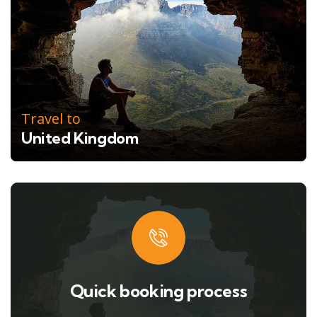
Travel to
United Kingdom
Quick booking process