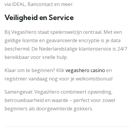
via iDEAL, Bancontact en meer.
Veiligheid en Service
Bij VegasHero staat spelerswelzijn centraal. Met een
geldige licentie en geavanceerde encryptie is je data
beschermd. De Nederlandstalige klantenservice is 24/7
bereikbaar voor snelle hulp.
Klaar om te beginnen? Klik
vegashero casino
en
registreer vandaag nog voor je welkomstbonus!
Samengevat: VegasHero combineert opwinding,
betrouwbaarheid en waarde – perfect voor zowel
beginners als doorgewinterde gokkers.