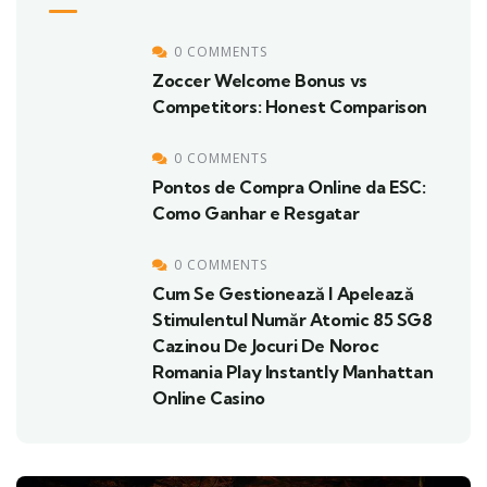
0 COMMENTS
Zoccer Welcome Bonus vs
Competitors: Honest Comparison
0 COMMENTS
Pontos de Compra Online da ESC:
Como Ganhar e Resgatar
0 COMMENTS
Cum Se Gestionează I Apelează
Stimulentul Număr Atomic 85 SG8
Cazinou De Jocuri De Noroc
Romania Play Instantly Manhattan
Online Casino