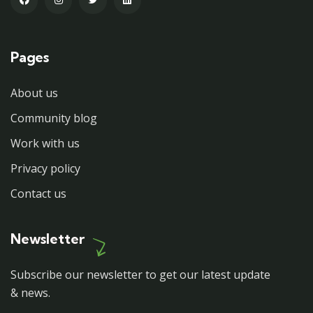
Pages
About us
Community blog
Work with us
Privacy policy
Contact us
Newsletter
Subscribe our newsletter to get our latest update
& news.