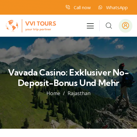
Call now
WhatsApp
Vavada Casino: Exklusiver No-
Deposit-Bonus Und Mehr
Home
Rajasthan