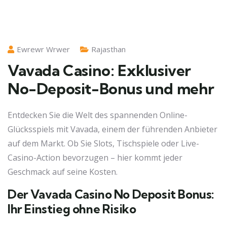
Ewrewr Wrwer
Rajasthan
Vavada Casino: Exklusiver
No-Deposit-Bonus und mehr
Entdecken Sie die Welt des spannenden Online-
Glücksspiels mit Vavada, einem der führenden Anbieter
auf dem Markt. Ob Sie Slots, Tischspiele oder Live-
Casino-Action bevorzugen – hier kommt jeder
Geschmack auf seine Kosten.
Der Vavada Casino No Deposit Bonus:
Ihr Einstieg ohne Risiko