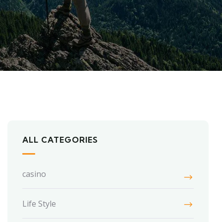
ALL CATEGORIES
casino
Life Style