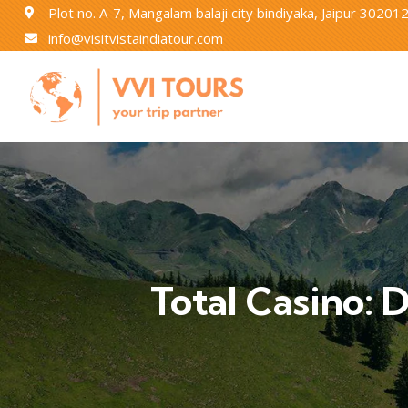
Plot no. A-7, Mangalam balaji city bindiyaka, Jaipur 30201
info@visitvistaindiatour.com
Total Casino: 