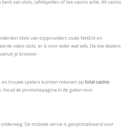
nt van slots, tafelspellen of live casino actie, dit casino
onderden titels van topproviders zoals NetEnt en
rde video slots, er is voor ieder wat wils. De live dealers
vanuit je browser.
, en trouwe spelers kunnen rekenen op
total casino
k. Houd de promotiepagina in de gaten voor
onderweg. De mobiele versie is geoptimaliseerd voor