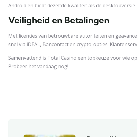
Android en biedt dezelfde kwaliteit als de desktopversie.
Veiligheid en Betalingen
Met licenties van betrouwbare autoriteiten en geavanceer
snel via iDEAL, Bancontact en crypto-opties. Klantenservi
Samenvattend is Total Casino een topkeuze voor wie op
Probeer het vandaag nog!