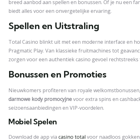
breed aanbod aan spellen en bonussen. Of je nu een fan be
biedt alles voor een onvergetelijke ervaring.
Spellen en Uitstraling
Total Casino blinkt uit met een moderne interface en h
Pragmatic Play. Van klassieke fruitmachines tot geavancee
zorgen voor een authentiek casino gevoel rechtstreeks 
Bonussen en Promoties
Nieuwkomers profiteren van royale welkomstbonussen
darmowe kody promocyjne
voor extra spins en cashbac
seizoensaanbiedingen en VIP-voordelen.
Mobiel Spelen
Download de app via
casino total
voor naadloos gokken 