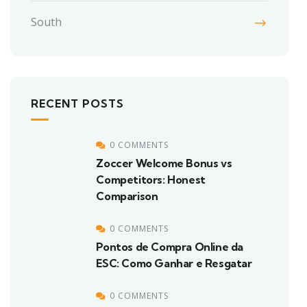
South
RECENT POSTS
0 COMMENTS
Zoccer Welcome Bonus vs
Competitors: Honest
Comparison
0 COMMENTS
Pontos de Compra Online da
ESC: Como Ganhar e Resgatar
0 COMMENTS