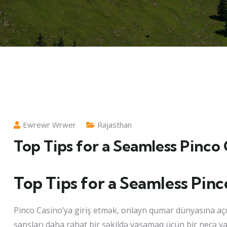
Ewrewr Wrwer
Rajasthan
Top Tips for a Seamless Pinco
Top Tips for a Seamless Pinc
Pinco Casino’ya giriş etmək, onlayn qumar dünyasına açılan
şansları daha rahat bir şəkildə yaşamaq üçün bir neçə va