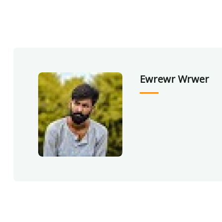
Ewrewr Wrwer