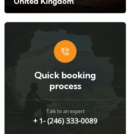
United Kingdom
Quick booking
process
Talk to an expert
+ 1- (246) 333-0089