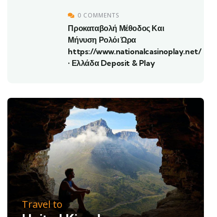
0 COMMENTS
Προκαταβολή Μέθοδος Και
Μήνυση Ρολόι Ώρα
https://www.nationalcasinoplay.net/
• Ελλάδα Deposit & Play
Travel to