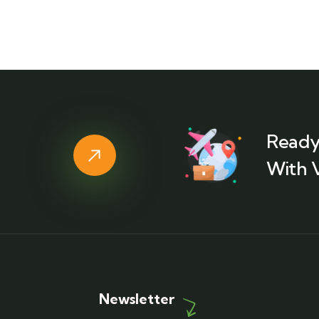
Ready
With 
Newsletter