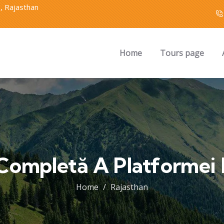
2, Rajasthan
Home
Tours page
 Completă A Platformei 
Home
Rajasthan