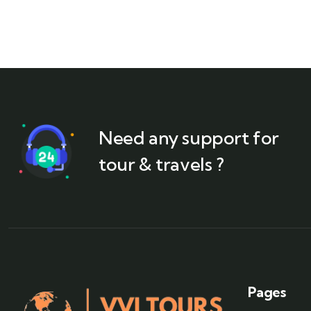
Need any support for
tour & travels ?
Pages