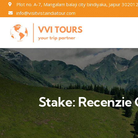
Plot no. A-7, Mangalam balaji city bindiyaka, Jaipur 30201
info@visitvistaindiatour.com
Stake: Recenzie