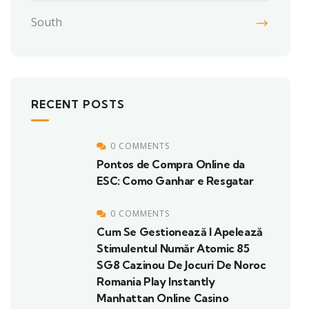
South
RECENT POSTS
0 COMMENTS
Pontos de Compra Online da
ESC: Como Ganhar e Resgatar
0 COMMENTS
Cum Se Gestionează I Apelează
Stimulentul Număr Atomic 85
SG8 Cazinou De Jocuri De Noroc
Romania Play Instantly
Manhattan Online Casino