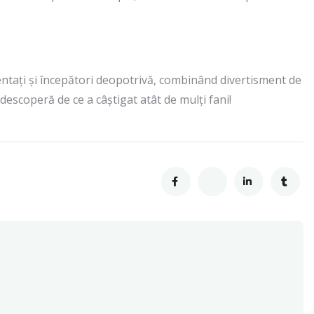
entați și începători deopotrivă, combinând divertisment de
i descoperă de ce a câștigat atât de mulți fani!