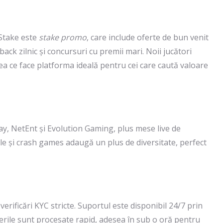
 Stake este
stake promo
, care include oferte de bun venit
ack zilnic și concursuri cu premii mari. Noii jucători
ea ce face platforma ideală pentru cei care caută valoare
Play, NetEnt și Evolution Gaming, plus mese live de
uale și crash games adaugă un plus de diversitate, perfect
verificări KYC stricte. Suportul este disponibil 24/7 prin
gerile sunt procesate rapid, adesea în sub o oră pentru