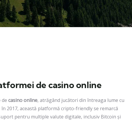
atformei de casino online
e de
casino online
, atrăgând jucători din întreaga lume cu
ă în 2017, această platformă cripto-friendly se remarcă
uport pentru multiple valute digitale, inclusiv Bitcoin și