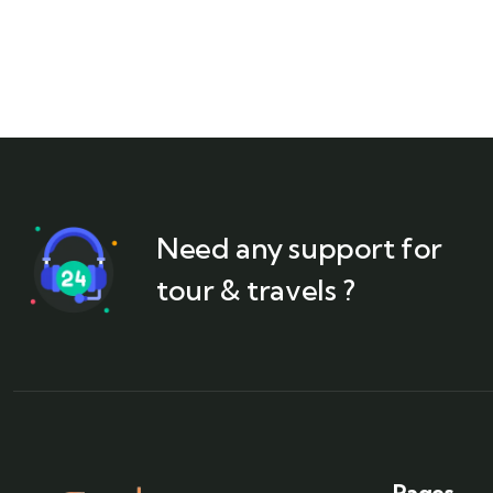
Need any support for
tour & travels ?
Pages