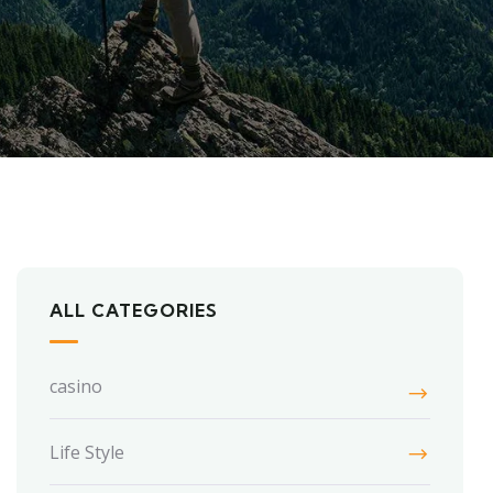
ALL CATEGORIES
casino
Life Style