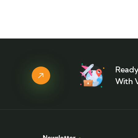
Ready
With 
Newsletter