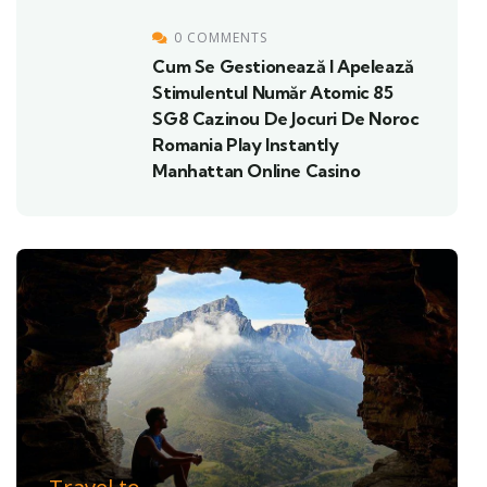
0 COMMENTS
Cum Se Gestionează I Apelează
Stimulentul Număr Atomic 85
SG8 Cazinou De Jocuri De Noroc
Romania Play Instantly
Manhattan Online Casino