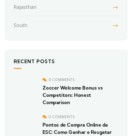
Rajasthan
South
RECENT POSTS
0 COMMENTS
Zoccer Welcome Bonus vs
Competitors: Honest
Comparison
0 COMMENTS
Pontos de Compra Online da
ESC: Como Ganhar e Resgatar