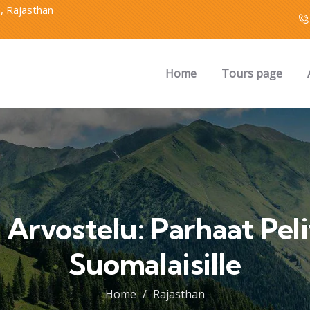
2, Rajasthan
Home
Tours page
 Arvostelu: Parhaat Peli
Suomalaisille
Home
Rajasthan