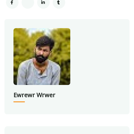
Ewrewr Wrwer