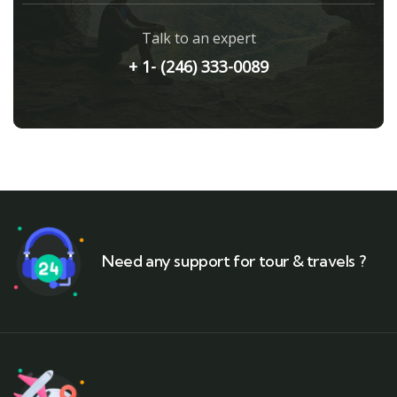
Talk to an expert
+ 1- (246) 333-0089
Need any support for tour & travels ?