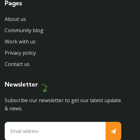
Pages
About us
Community blog
Work with us
Privacy policy
Contact us
Newsletter
Subscribe our newsletter to get our latest update
& news.