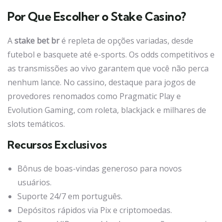
Por Que Escolher o Stake Casino?
A
stake bet br
é repleta de opções variadas, desde
futebol e basquete até e-sports. Os odds competitivos e
as transmissões ao vivo garantem que você não perca
nenhum lance. No cassino, destaque para jogos de
provedores renomados como Pragmatic Play e
Evolution Gaming, com roleta, blackjack e milhares de
slots temáticos.
Recursos Exclusivos
Bônus de boas-vindas generoso para novos
usuários.
Suporte 24/7 em português.
Depósitos rápidos via Pix e criptomoedas.