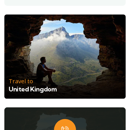
Travel to
United Kingdom