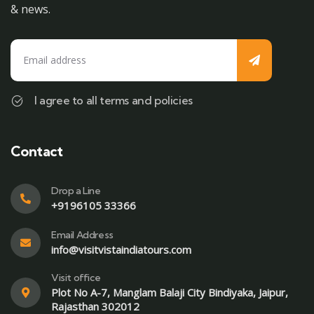
& news.
I agree to all terms and policies
Contact
Drop a Line
+9196105 33366
Email Address
info@visitvistaindiatours.com
Visit office
Plot No A-7, Manglam Balaji City Bindiyaka, Jaipur,
Rajasthan 302012