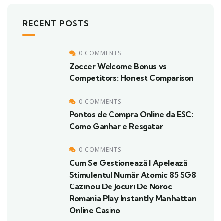
RECENT POSTS
0 COMMENTS
Zoccer Welcome Bonus vs
Competitors: Honest Comparison
0 COMMENTS
Pontos de Compra Online da ESC:
Como Ganhar e Resgatar
0 COMMENTS
Cum Se Gestionează I Apelează
Stimulentul Număr Atomic 85 SG8
Cazinou De Jocuri De Noroc
Romania Play Instantly Manhattan
Online Casino