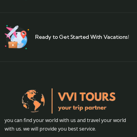
Ready to Get Started With Vacations!
you can find your world with us and travel your world
with us. we will provide you best service.