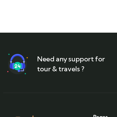
Need any support for
tour & travels ?
Pages