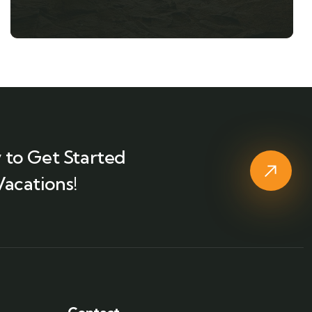
 to Get Started
Vacations!