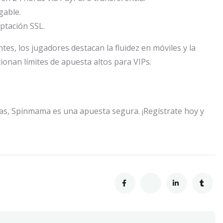
gable.
ptación SSL.
tes, los jugadores destacan la fluidez en móviles y la
onan límites de apuesta altos para VIPs.
as, Spinmama es una apuesta segura. ¡Regístrate hoy y