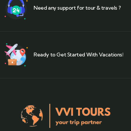
Need any support for tour & travels ?
Ready to Get Started With Vacations!