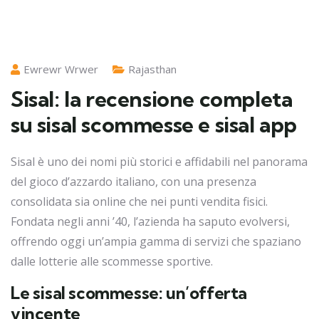
Ewrewr Wrwer
Rajasthan
Sisal: la recensione completa
su sisal scommesse e sisal app
Sisal è uno dei nomi più storici e affidabili nel panorama
del gioco d’azzardo italiano, con una presenza
consolidata sia online che nei punti vendita fisici.
Fondata negli anni ’40, l’azienda ha saputo evolversi,
offrendo oggi un’ampia gamma di servizi che spaziano
dalle lotterie alle scommesse sportive.
Le sisal scommesse: un’offerta
vincente