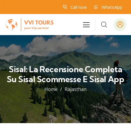
Call now
WhatsApp
Sisal: La Recensione Completa
Su Sisal Scommesse E Sisal App
Home
Rajasthan