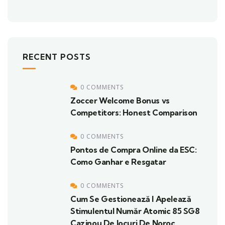
RECENT POSTS
0 COMMENTS
Zoccer Welcome Bonus vs
Competitors: Honest Comparison
0 COMMENTS
Pontos de Compra Online da ESC:
Como Ganhar e Resgatar
0 COMMENTS
Cum Se Gestionează I Apelează
Stimulentul Număr Atomic 85 SG8
Cazinou De Jocuri De Noroc