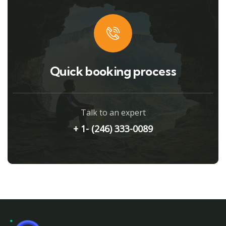
Quick booking process
Talk to an expert
+ 1- (246) 333-0089