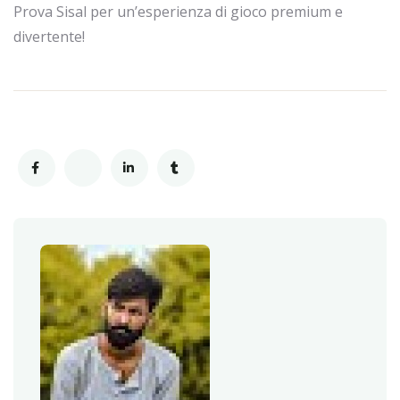
Prova Sisal per un’esperienza di gioco premium e
divertente!