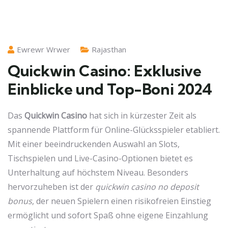
Ewrewr Wrwer
Rajasthan
Quickwin Casino: Exklusive
Einblicke und Top-Boni 2024
Das
Quickwin Casino
hat sich in kürzester Zeit als
spannende Plattform für Online-Glücksspieler etabliert.
Mit einer beeindruckenden Auswahl an Slots,
Tischspielen und Live-Casino-Optionen bietet es
Unterhaltung auf höchstem Niveau. Besonders
hervorzuheben ist der
quickwin casino no deposit
bonus
, der neuen Spielern einen risikofreien Einstieg
ermöglicht und sofort Spaß ohne eigene Einzahlung