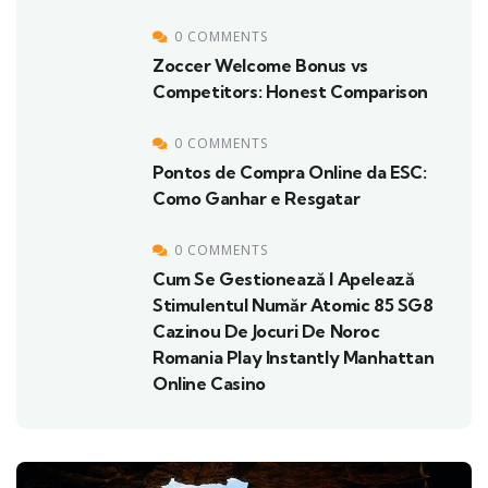
0 COMMENTS
Zoccer Welcome Bonus vs
Competitors: Honest Comparison
0 COMMENTS
Pontos de Compra Online da ESC:
Como Ganhar e Resgatar
0 COMMENTS
Cum Se Gestionează I Apelează
Stimulentul Număr Atomic 85 SG8
Cazinou De Jocuri De Noroc
Romania Play Instantly Manhattan
Online Casino