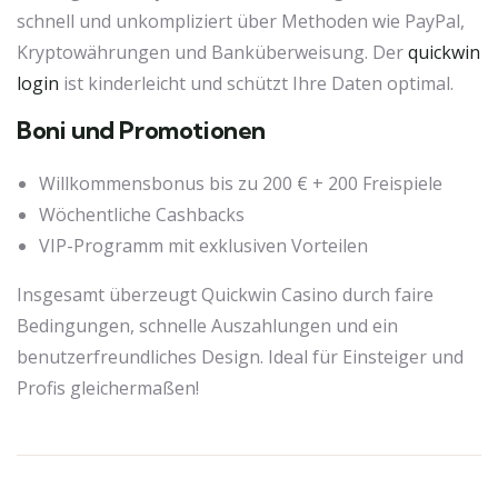
schnell und unkompliziert über Methoden wie PayPal,
Kryptowährungen und Banküberweisung. Der
quickwin
login
ist kinderleicht und schützt Ihre Daten optimal.
Boni und Promotionen
Willkommensbonus bis zu 200 € + 200 Freispiele
Wöchentliche Cashbacks
VIP-Programm mit exklusiven Vorteilen
Insgesamt überzeugt Quickwin Casino durch faire
Bedingungen, schnelle Auszahlungen und ein
benutzerfreundliches Design. Ideal für Einsteiger und
Profis gleichermaßen!