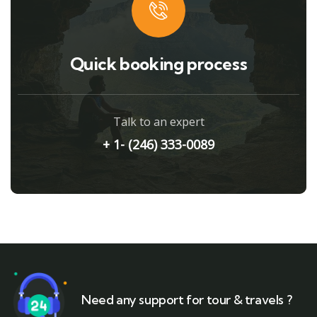
Quick booking process
Talk to an expert
+ 1- (246) 333-0089
Need any support for tour & travels ?