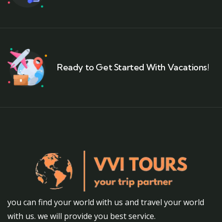
Ready to Get Started With Vacations!
you can find your world with us and travel your world
with us. we will provide you best service.