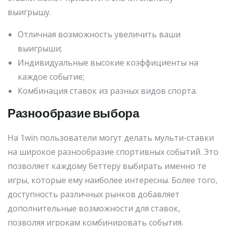
выигрышу.
Отличная возможность увеличить ваши
выигрыши;
Индивидуальные высокие коэффициенты на
каждое событие;
Комбинация ставок из разных видов спорта.
Разнообразие выбора
На 1win пользователи могут делать мульти-ставки
на широкое разнообразие спортивных событий. Это
позволяет каждому беттеру выбирать именно те
игры, которые ему наиболее интересны. Более того,
доступность различных рынков добавляет
дополнительные возможности для ставок,
позволяя игрокам комбинировать события.