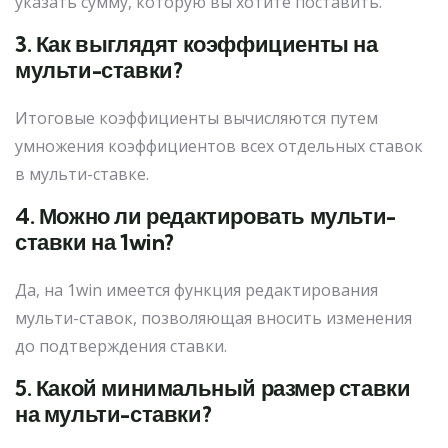
указать сумму, которую вы хотите поставить.
3. Как выглядят коэффициенты на
мульти-ставки?
Итоговые коэффициенты вычисляются путем
умножения коэффициентов всех отдельных ставок
в мульти-ставке.
4. Можно ли редактировать мульти-
ставки на 1win?
Да, на 1win имеется функция редактирования
мульти-ставок, позволяющая вносить изменения
до подтверждения ставки.
5. Какой минимальный размер ставки
на мульти-ставки?