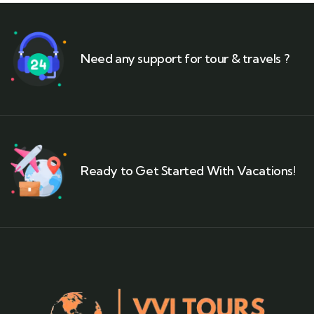
Need any support for tour & travels ?
Ready to Get Started With Vacations!