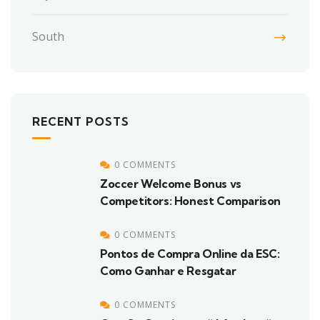
South
RECENT POSTS
0 COMMENTS
Zoccer Welcome Bonus vs
Competitors: Honest Comparison
0 COMMENTS
Pontos de Compra Online da ESC:
Como Ganhar e Resgatar
0 COMMENTS