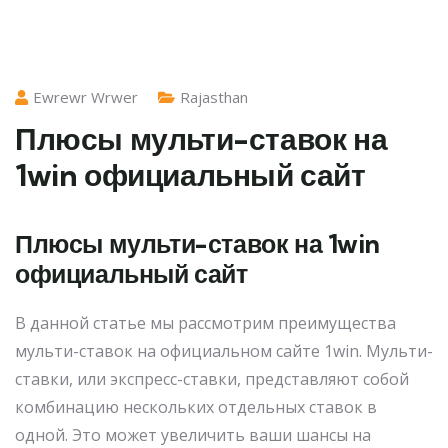
Ewrewr Wrwer
Rajasthan
Плюсы мульти-ставок на
1win официальный сайт
Плюсы мульти-ставок на 1win
официальный сайт
В данной статье мы рассмотрим преимущества
мульти-ставок на официальном сайте 1win. Мульти-
ставки, или экспресс-ставки, представляют собой
комбинацию нескольких отдельных ставок в
одной. Это может увеличить ваши шансы на