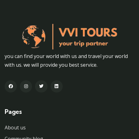
you can find your world with us and travel your world
with us. we will provide you best service.
Pages
About us
Community blog