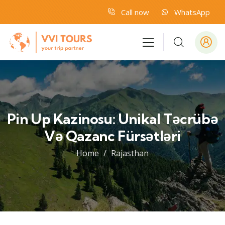
Call now
WhatsApp
Pin Up Kazinosu: Unikal Təcrübə
Və Qazanc Fürsətləri
Home
Rajasthan