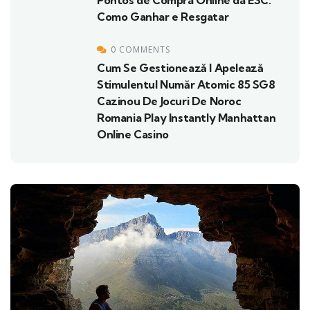
Pontos de Compra Online da ESC:
Como Ganhar e Resgatar
0 COMMENTS
Cum Se Gestionează I Apelează
Stimulentul Număr Atomic 85 SG8
Cazinou De Jocuri De Noroc
Romania Play Instantly Manhattan
Online Casino