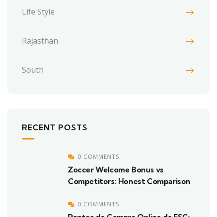
Life Style
Rajasthan
South
RECENT POSTS
0 COMMENTS
Zoccer Welcome Bonus vs
Competitors: Honest Comparison
0 COMMENTS