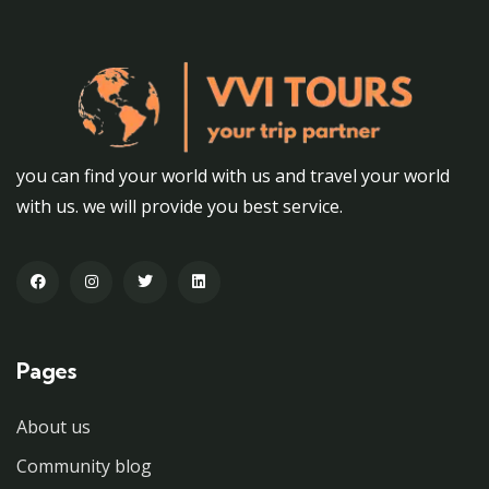
you can find your world with us and travel your world
with us. we will provide you best service.
Pages
About us
Community blog