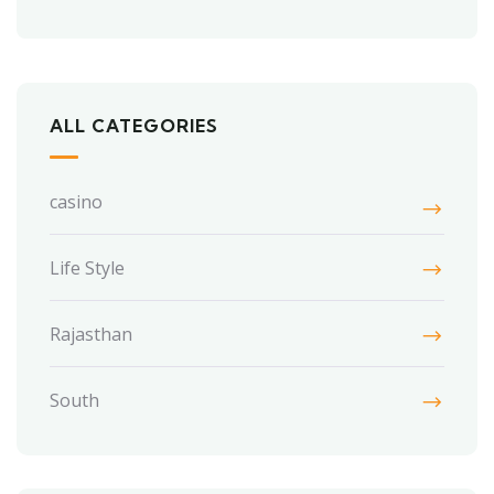
ALL CATEGORIES
casino
Life Style
Rajasthan
South