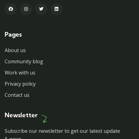
Pages
About us
Community blog
Work with us
Privacy policy
Contact us
Newsletter
Subscribe our newsletter to get our latest update