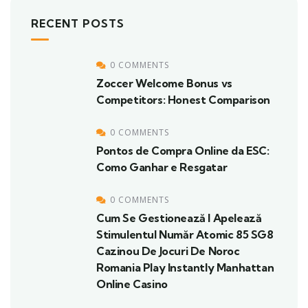
RECENT POSTS
0 COMMENTS
Zoccer Welcome Bonus vs
Competitors: Honest Comparison
0 COMMENTS
Pontos de Compra Online da ESC:
Como Ganhar e Resgatar
0 COMMENTS
Cum Se Gestionează I Apelează
Stimulentul Număr Atomic 85 SG8
Cazinou De Jocuri De Noroc
Romania Play Instantly Manhattan
Online Casino