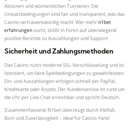
Aktionen und wöchentlichen Turnieren. Die
Umsatzbedingungen sind fair und transparent, was das
Casino vertrauenswürdig macht. Wer mehr
n1bet
erfahrungen
sucht, stößt in Foren auf überwiegend
positive Berichte zu Auszahlungen und Support.
Sicherheit und Zahlungsmethoden
Das Casino nutzt moderne SSL-Verschlüsselung und ist
lizenziert, um faire Spielbedingungen zu gewährleisten.
Ein- und Auszahlungen erfolgen schnell per PayPal,
Kreditkarte oder Krypto. Der Kundenservice ist rund um
die Uhr per Live-Chat erreichbar und spricht Deutsch.
Zusammenfassend: N1bet überzeugt durch Vielfalt,
Boni und Zuverlässigkeit – ideal für Casino-Fans!