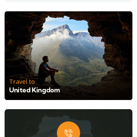
Travel to
United Kingdom