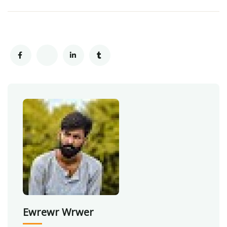
Ewrewr Wrwer