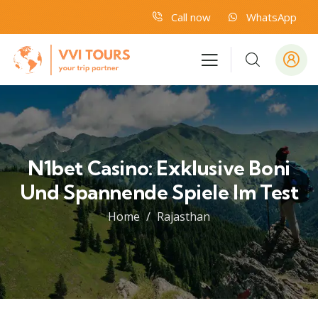
Call now
WhatsApp
N1bet Casino: Exklusive Boni
Und Spannende Spiele Im Test
Home
Rajasthan