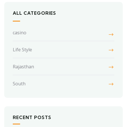
ALL CATEGORIES
casino
Life Style
Rajasthan
South
RECENT POSTS