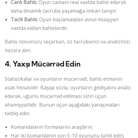
Canlı Bahis:
Oyun zamanı real vaxtda bahis edərək
daha dinamik təcrübə yaşamağa imkan tanıyır.
Təcili Bahis:
Oyun başlamaqdan əvvəl müəyyən
vaxtda edilən bahislərdir.
Bahis növünüzü seçərkən, öz təcrübənizi və analizinizi
nəzərə alın.
4. Yaxşı Mücərrəd Edin
Statistikalar və oyunların mücərrədi, bahis etmənin
əsas hissəsidir. Başqa sözlə, oyunların gedişatını analiz
edərək, uğurlu mücərrəd edilməsi sizin üçün
əhəmiyyətlidir. Bunun üçün aşağıdakı yanaşmaları
tətbiq edin:
Komandaların formalarını araşdırın;
Hər iki komandanın son 5-10 oyununu təhlil edin;