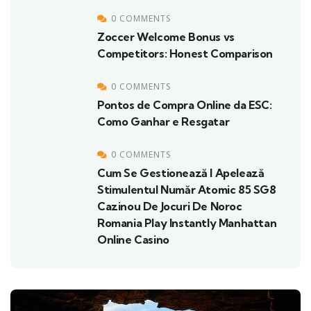
0 COMMENTS
Zoccer Welcome Bonus vs
Competitors: Honest Comparison
0 COMMENTS
Pontos de Compra Online da ESC:
Como Ganhar e Resgatar
0 COMMENTS
Cum Se Gestionează I Apelează
Stimulentul Număr Atomic 85 SG8
Cazinou De Jocuri De Noroc
Romania Play Instantly Manhattan
Online Casino