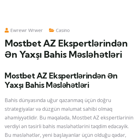
Ewrewr Wrwer
Casino
Mostbet AZ Ekspertlərindən
Ən Yaxşı Bahis Məsləhətləri
Mostbet AZ Ekspertlərindən Ən
Yaxşı Bahis Məsləhətləri
Bahis dünyasında uğur qazanmaq üçün doğru
strategiyalar və düzgün məlumat sahibi olmaq
əhəmiyyətlidir. Bu məqalədə, Mostbet AZ ekspertlərinin
verdiyi ən təsirli bahis məsləhətlərini təqdim edəcəyik.
Bu məsləhətlər, yeni başlayanlar üçün olduğu qədər,