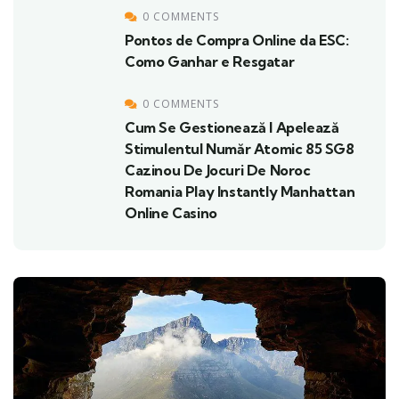
0 COMMENTS
Pontos de Compra Online da ESC:
Como Ganhar e Resgatar
0 COMMENTS
Cum Se Gestionează I Apelează
Stimulentul Număr Atomic 85 SG8
Cazinou De Jocuri De Noroc
Romania Play Instantly Manhattan
Online Casino