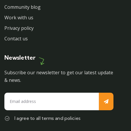
Community blog
Work with us
Privacy policy
Contact us
Newsletter
Subscribe our newsletter to get our latest update
& news.
I agree to all terms and policies