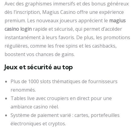
Avec des graphismes immersifs et des bonus généreux
dès l’inscription, Magius Casino offre une expérience
premium. Les nouveaux joueurs apprécient le
magius
casino login
rapide et sécurisé, qui permet d’accéder
instantanément à leurs favoris. De plus, les promotions
régulières, comme les free spins et les cashbacks,
boostent vos chances de gains.
Jeux et sécurité au top
Plus de 1000 slots thématiques de fournisseurs
renommés.
Tables live avec croupiers en direct pour une
ambiance casino réel.
Système de paiement varié : cartes, portefeuilles
électroniques et cryptos.