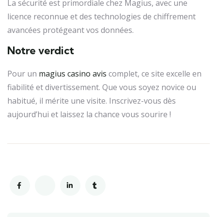
La sécurité est primordiale chez Magius, avec une
licence reconnue et des technologies de chiffrement
avancées protégeant vos données.
Notre verdict
Pour un
magius casino avis
complet, ce site excelle en
fiabilité et divertissement. Que vous soyez novice ou
habitué, il mérite une visite. Inscrivez-vous dès
aujourd’hui et laissez la chance vous sourire !