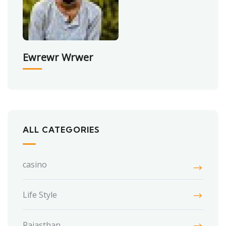
Ewrewr Wrwer
ALL CATEGORIES
casino
Life Style
Rajasthan