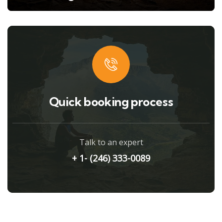
Quick booking process
Talk to an expert
+ 1- (246) 333-0089