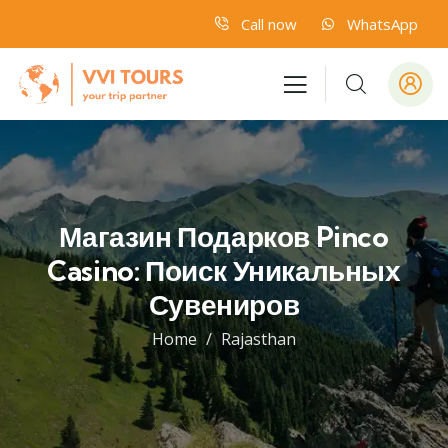
Call now
WhatsApp
Магазин Подарков Pinco
Casino: Поиск Уникальных
Сувениров
Home
Rajasthan