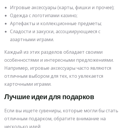
Игровые аксессуары (карты, фишки и прочее);
Одежда с логотипами казино;
Артефакты и коллекционные предметы;
Сладости и закуски, ассоциирующиеся с
азартными играми.
Каждый из этих разделов обладает своими
особенностями и интересными предложениями.
Например, игровые аксессуары часто являются
отличным выбором для тех, кто увлекается
карточными играми.
Лучшие идеи для подарков
Если вы ищете сувениры, которые могли бы стать
отличным подарком, обратите внимание на
несколько идей: