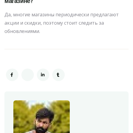
магазине?
Да, многие магазины периодически предлагают
акции и скидки, поэтому стоит следить за
обновлениями.