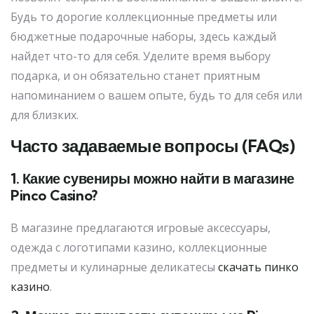
Будь то дорогие коллекционные предметы или
бюджетные подарочные наборы, здесь каждый
найдет что-то для себя. Уделите время выбору
подарка, и он обязательно станет приятным
напоминанием о вашем опыте, будь то для себя или
для близких.
Часто задаваемые вопросы (FAQs)
1. Какие сувениры можно найти в магазине
Pinco Casino?
В магазине предлагаются игровые аксессуары,
одежда с логотипами казино, коллекционные
предметы и кулинарные деликатесы
скачать пинко
казино
.